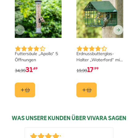
Futtersäule „Apollo“ 5
Erdnussbutterglas-
Öffnungen
Halter „Waterford“ mit
Schutzkappe
31
17
,49
,99
34,99
19,99
WAS UNSERE KUNDEN ÜBER VIVARA SAGEN