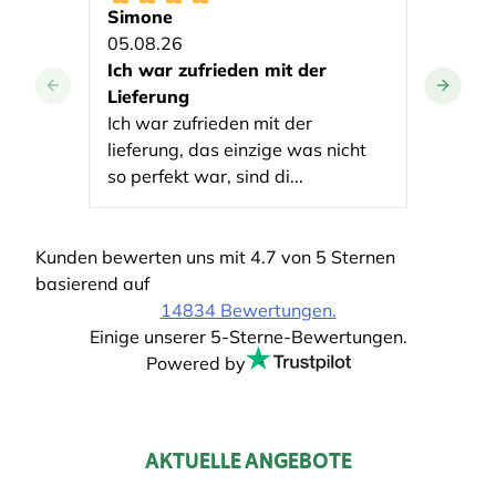
Simone
Ute T
05.08.26
05.08
Ich war zufrieden mit der
Klass
Lieferung
Die wa
Ich war zufrieden mit der
quali
lieferung, das einzige was nicht
lieferu
so perfekt war, sind di...
Kunden bewerten uns mit 4.7 von 5 Sternen
basierend auf
14834 Bewertungen.
Einige unserer 5-Sterne-Bewertungen.
Powered by
AKTUELLE ANGEBOTE