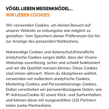
💛
Spätsommer-Boost
: Bis zu
15% sparen
!
VÖGEL LIEBEN MEISENKNÖDEL...
WIR LIEBEN COOKIES
60 Tage Rückgabe ohne Stress
Gratis Versand ab 49 €
Wir verwenden Cookies, um deinen Besuch auf
unserer Website so reibungslos wie möglich zu
gestalten. Vom Speichern deiner Präferenzen bis hin
zur Anzeige des passenden Nistkastens.
Notwendige Cookies und datenschutzfreundliche
analytische Cookies sorgen dafür, dass der Vivara-
Webshop zuverlässig, sicher und schnell funktioniert
und wir die Qualität messen können. Diese Cookies
sind immer aktiviert. Wenn du Akzeptieren wählst,
verwenden wir außerdem analytische Cookies,
Marketing-Cookies und Personalisierungs-Cookies.
Dabei verarbeiten wir personenbezogene Daten, wie
IP-Adresse/Cookie-ID sowie Klick- und Surfverhalten,
und können diese mit ausgewählten (10) Partnern
teilen (siehe Partnerliste).