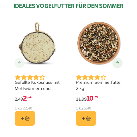
IDEALES VOGELFUTTER FÜR DEN SOMMER
Gefüllte Kokosnuss mit
Premium Sommerfutter
Mehlwürmern und
2 kg
Insekten halb
2
10
,24
,79
2,49
11,99
1 kg:
22,40
1 kg:
5,40