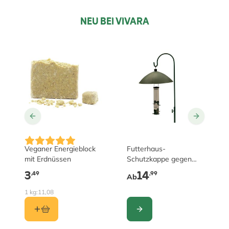
NEU BEI VIVARA
The price depends on the 
Veganer Energieblock
Futterhaus-
mit Erdnüssen
Schutzkappe gegen
Eichhörnchen und
3
14
,49
,99
Ab
Ratten
1 kg:
11,08
KONFIGURIEREN