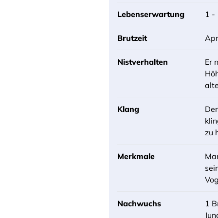
Lebenserwartung
1 -
Brutzeit
Apr
Nistverhalten
Er 
Höh
alt
Klang
Der
kli
zu 
Merkmale
Mar
sei
Vog
Nachwuchs
1 B
Jun