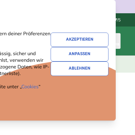
Kundenservice
Hervorragend
-
4.7
/5
ern deiner Präferenzen
AKZEPTIEREN
ANMELDEN
WARENKORB
ssig, sicher und
ANPASSEN
hlst, verwenden wir
GESCHENKE
NEUHEITEN
ANGEBOTE
zogene Daten, wie IP-
ABLEHNEN
nerliste).
te unter „
Cookies
“