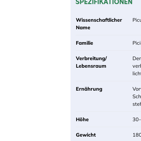
SPEZIFIKATIONEN
Wissenschaftlicher
Pic
Name
Familie
Pic
Verbreitung/
Der
Lebensraum
ver
lic
Ernährung
Vor
Sch
ste
Höhe
30
Gewicht
18