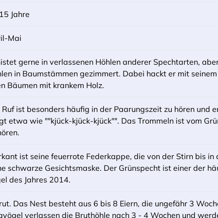
 15 Jahre
il-Mai
nistet gerne in verlassenen Höhlen anderer Spechtarten, ab
len in Baumstämmen gezimmert. Dabei hackt er mit seinem 
en Bäumen mit krankem Holz.
 Ruf ist besonders häufig in der Paarungszeit zu hören und er
ngt etwa wie ""kjück-kjück-kjück"". Das Trommeln ist vom Gr
hören.
kant ist seine feuerrote Federkappe, die von der Stirn bis in
ne schwarze Gesichtsmaske. Der Grünspecht ist einer der hä
el des Jahres 2014.
rut. Das Nest besteht aus 6 bis 8 Eiern, die ungefähr 3 Woc
gvögel verlassen die Bruthöhle nach 3 - 4 Wochen und werde