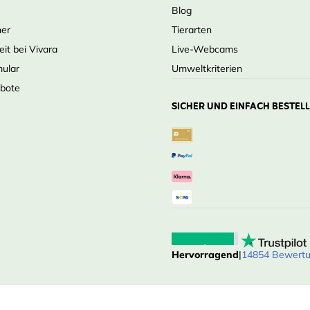
Blog
ner
Tierarten
eit bei Vivara
Live-Webcams
mular
Umweltkriterien
ebote
SICHER UND EINFACH BESTEL
Hervorragend
|
14854 Bewert