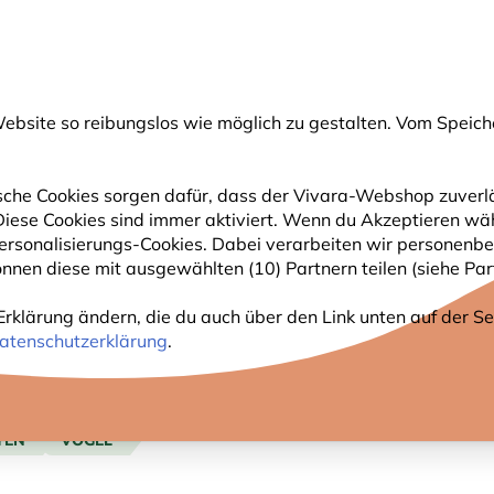
💛
Spätsommer-Boost
: Bis zu
15% sparen
!
bsite so reibungslos wie möglich zu gestalten. Vom Speich
uche
che Cookies sorgen dafür, dass der Vivara-Webshop zuverlä
. Diese Cookies sind immer aktiviert. Wenn du Akzeptieren wä
GARTENTIERE
PFLANZEN
NATURBEOBACHTUNG
rsonalisierungs-Cookies. Dabei verarbeiten wir personenbe
nnen diese mit ausgewählten (10) Partnern teilen (siehe Part
Erklärung ändern, die du auch über den Link unten auf der Sei
atenschutzerklärung
.
TEN
VÖGEL