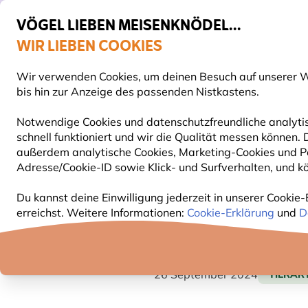
VÖGEL LIEBEN MEISENKNÖDEL...
WIR LIEBEN COOKIES
Top-bewertet in 11 Ländern
Gratis Versand ab 49 €
Wir verwenden Cookies, um deinen Besuch auf unserer We
S
bis hin zur Anzeige des passenden Nistkastens.
Notwendige Cookies und datenschutzfreundliche analytis
schnell funktioniert und wir die Qualität messen können
VOGELFUTTER
FUTTERHÄUSER
NISTKÄSTEN
außerdem analytische Cookies, Marketing-Cookies und Pe
Adresse/Cookie-ID sowie Klick- und Surfverhalten, und kö
Blog
Tierarten
Grünspecht
Du kannst deine Einwilligung jederzeit in unserer Cookie-
erreichst. Weitere Informationen:
Cookie-Erklärung
und
D
GRÜNSPECHT
26 September 2024
TIERAR