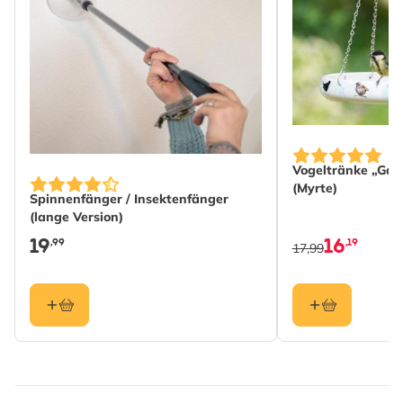
Vogeltränke „Gar
(Myrte)
Spinnenfänger / Insektenfänger
(lange Version)
19
16
,99
,19
17,99