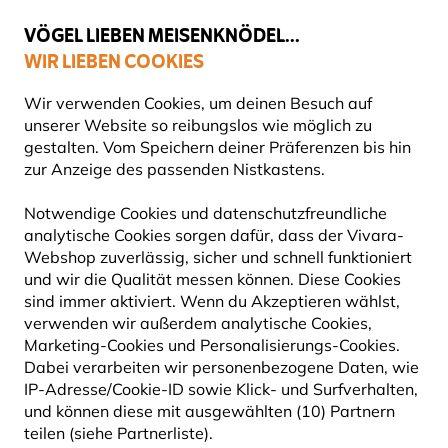
💛
Spätsommer-Boost
: Bis zu
15% sparen
!
VÖGEL LIEBEN MEISENKNÖDEL...
WIR LIEBEN COOKIES
Top-bewertet in 11 Ländern
Gratis Versand ab 49 €
Wir verwenden Cookies, um deinen Besuch auf
unserer Website so reibungslos wie möglich zu
gestalten. Vom Speichern deiner Präferenzen bis hin
zur Anzeige des passenden Nistkastens.
Geschenke
Produkte von Elwin van der Kolk
Notwendige Cookies und datenschutzfreundliche
analytische Cookies sorgen dafür, dass der Vivara-
Webshop zuverlässig, sicher und schnell funktioniert
und wir die Qualität messen können. Diese Cookies
sind immer aktiviert. Wenn du Akzeptieren wählst,
verwenden wir außerdem analytische Cookies,
Marketing-Cookies und Personalisierungs-Cookies.
Dabei verarbeiten wir personenbezogene Daten, wie
IP-Adresse/Cookie-ID sowie Klick- und Surfverhalten,
und können diese mit ausgewählten (10) Partnern
teilen (siehe Partnerliste).