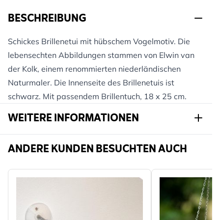
BESCHREIBUNG
Schickes Brillenetui mit hübschem Vogelmotiv. Die
lebensechten Abbildungen stammen von Elwin van
der Kolk, einem renommierten niederländischen
Naturmaler. Die Innenseite des Brillenetuis ist
schwarz. Mit passendem Brillentuch, 18 x 25 cm.
WEITERE INFORMATIONEN
Artikelnr.
985080174
ANDERE KUNDEN BESUCHTEN AUCH
Marke
CJ Wildlife
Gewicht
0.11 kg