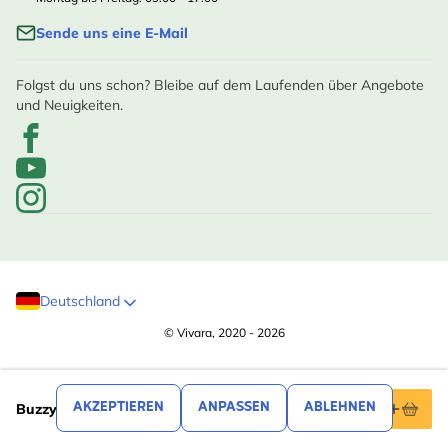
Sende uns eine E-Mail
Folgst du uns schon? Bleibe auf dem Laufenden über Angebote
und Neuigkeiten.
Deutschland
© Vivara, 2020 - 2026
,49
2
AKZEPTIEREN
ANPASSEN
ABLEHNEN
Buzzy® Organic Blumenmischung Bienen (BIO)