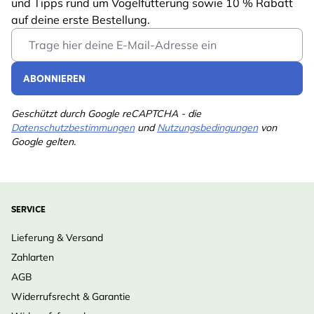
Profitierende
und Tipps rund um Vogelfütterung sowie 10 % Rabatt
Biene
Lobelia pendula
Gartentiere
auf deine erste Bestellung.
Dorotheanthus bellidiformis
Email Address
Mehrjährig
Nein
Nemophila insignis
Petunia hybrida
Pflanzmonate
März, April, Mai
ABONNIEREN
Phlox drummondii
Portulaca grandiflora
Geschützt durch Google reCAPTCHA - die
Datenschutzbestimmungen
und
Nutzungsbedingungen
von
Cheiranthus allionii
Google gelten.
Viola cornuta
Lotus corniculatus
Bellis perennis
SERVICE
Alyssum saxatile
Verbena tenuisecta
Lieferung & Versand
Zahlarten
Selbst Gemüse, Kräuter, Salat oder Blumen anbauen
AGB
macht unglaublich Spaß. Vivara hat eine große
Widerrufsrecht & Garantie
Auswahl an Buzzy Organic-Saatgut ins Sortiment