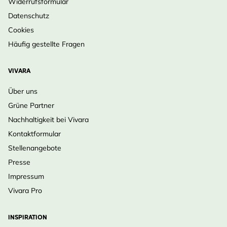
Widerrufsformular
aufgenommen. Da finden Sie immer das gewünschte
Datenschutz
Saatgut. Mit Saatgut von Buzzy Organic ist die
Cookies
Eigenanzucht zudem besonders einfach. Auf der
Häufig gestellte Fragen
Verpackung steht eine deutliche Anleitung.
Außerdem kommt das gesamte Saatgut von Buzzy
VIVARA
Organic mit einer Wachstumsgarantie.
Über uns
Das Saatgut von Buzzy Organic ist SKAL-zertifiziert,
Grüne Partner
stammt also garantiert aus biologischem Anbau.
Nachhaltigkeit bei Vivara
Erleben Sie die Freude am Gärtnern und den vollen
Kontaktformular
Geschmack von selbstgezogenem Gemüse mit dem
Stellenangebote
Buzzy Organic-Saatgut von Vivara.
Presse
Impressum
Vivara Pro
INSPIRATION