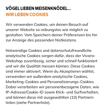
💛
Spätsommer-Boost
: Bis zu
15% sparen
!
VÖGEL LIEBEN MEISENKNÖDEL...
WIR LIEBEN COOKIES
Gratis Versand ab 49 €
Wir verwenden Cookies, um deinen Besuch auf
unserer Website so reibungslos wie möglich zu
gestalten. Vom Speichern deiner Präferenzen bis hin
zur Anzeige des passenden Nistkastens.
Pflanzen
Bio-Saatgut (Buzzy Organic)
Notwendige Cookies und datenschutzfreundliche
analytische Cookies sorgen dafür, dass der Vivara-
Webshop zuverlässig, sicher und schnell funktioniert
und wir die Qualität messen können. Diese Cookies
sind immer aktiviert. Wenn du Akzeptieren wählst,
verwenden wir außerdem analytische Cookies,
Marketing-Cookies und Personalisierungs-Cookies.
Dabei verarbeiten wir personenbezogene Daten, wie
IP-Adresse/Cookie-ID sowie Klick- und Surfverhalten,
und können diese mit ausgewählten (10) Partnern
teilen (siehe Partnerliste).