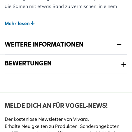
die Samen mit etwas Sand zu vermischen, in einem
Verhältnis von eins zu drei. Die vielseitige Pflanzen
locken Bienen.
Mehr lesen
Enthält:
Alyssum maritimum
WEITERE INFORMATIONEN
Antirrhinum majus
Calendula officinalis
Artikelnr.
820310120
BEWERTUNGEN
Cheiranthus maritimus
Chrysanthemum paludosum
Marke
Buzzy Bio Organic
Cynoglossum amabile
Breite
100 mm
Dianthus barbatus
Höhe
153 mm
Eschscholtzia californica
MELDE DICH AN FÜR VOGEL-NEWS!
Eschscholzia caespitosa
Länge
5 mm
Gypsophila elegans
Der kostenlose Newsletter von Vivara.
Gewicht
0.002 kg
Iberis coronaria
Mehr lesen
Erhalte Neuigkeiten zu Produkten, Sonderangeboten
Iberis umbellata