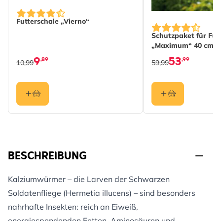
Futterschale „Vierno“
Schutzpaket für Fut
„Maximum“ 40 cm
9
53
,89
,99
10,99
59,99
BESCHREIBUNG
Kalziumwürmer – die Larven der Schwarzen
Soldatenfliege (Hermetia illucens) – sind besonders
nahrhafte Insekten: reich an Eiweiß,
energiespendenden Fetten, Aminosäuren und