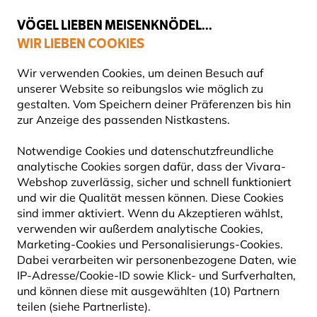
💛
Spätsommer-Boost
: Bis zu
15% sparen
!
VÖGEL LIEBEN MEISENKNÖDEL...
WIR LIEBEN COOKIES
Top-bewertet in 11 Ländern
Gratis Versand ab 49 €
Wir verwenden Cookies, um deinen Besuch auf
unserer Website so reibungslos wie möglich zu
gestalten. Vom Speichern deiner Präferenzen bis hin
zur Anzeige des passenden Nistkastens.
Vogelfutter
Getrocknete Mehlwürmer für Vögel
Notwendige Cookies und datenschutzfreundliche
analytische Cookies sorgen dafür, dass der Vivara-
10% RABATT
Webshop zuverlässig, sicher und schnell funktioniert
und wir die Qualität messen können. Diese Cookies
sind immer aktiviert. Wenn du Akzeptieren wählst,
verwenden wir außerdem analytische Cookies,
Marketing-Cookies und Personalisierungs-Cookies.
Dabei verarbeiten wir personenbezogene Daten, wie
IP-Adresse/Cookie-ID sowie Klick- und Surfverhalten,
und können diese mit ausgewählten (10) Partnern
teilen (siehe Partnerliste).