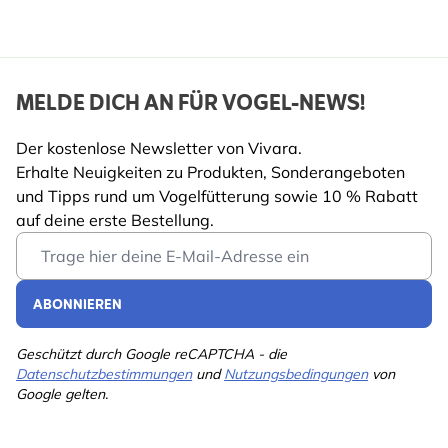
Vogelart
Blaumeise, Kohlmeise,
Tannenmeise,
Haubenmeise,
MELDE DICH AN FÜR VOGEL-NEWS!
Schwanzmeise,
Haussperling,
Der kostenlose Newsletter von Vivara.
Feldsperling,
Erhalte Neuigkeiten zu Produkten, Sonderangeboten
Rotkehlchen, Singdrossel,
und Tipps rund um Vogelfütterung sowie 10 % Rabatt
Star, Amsel
auf deine erste Bestellung.
Email Address
ABONNIEREN
Geschützt durch Google reCAPTCHA - die
Datenschutzbestimmungen
und
Nutzungsbedingungen
von
Google gelten.