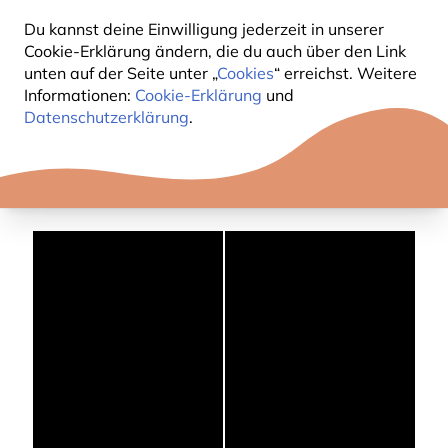
vorkommende Gartenvögel. In jeder Folge liegt der
Du kannst deine Einwilligung jederzeit in unserer
Fokus auf einer anderen Vogelart und werden
Cookie-Erklärung ändern, die du auch über den Link
Ihnen, wie der Name der Serie verrät, in einer
unten auf der Seite unter „
Cookies
“ erreichst. Weitere
Minute die wichtigsten Merkmale des jeweiligen
Informationen:
Cookie-Erklärung
und
Datenschutzerklärung
Gartenvogels näher gebracht.
.
Jeden Monat erscheint ein neues Video, also
schauen Sie regelmäßig bei uns vorbei!