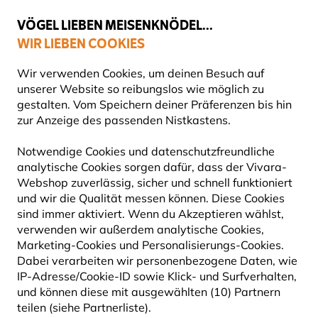
💛
Spätsommer-Boost
: Bis zu
15% sparen
!
VÖGEL LIEBEN MEISENKNÖDEL...
WIR LIEBEN COOKIES
Gratis Versand ab 49 €
Wir verwenden Cookies, um deinen Besuch auf
unserer Website so reibungslos wie möglich zu
gestalten. Vom Speichern deiner Präferenzen bis hin
zur Anzeige des passenden Nistkastens.
Ein Vogel, eine Minute
EIN VOGEL, EINE MINUTE
Notwendige Cookies und datenschutzfreundliche
analytische Cookies sorgen dafür, dass der Vivara-
Webshop zuverlässig, sicher und schnell funktioniert
und wir die Qualität messen können. Diese Cookies
sind immer aktiviert. Wenn du Akzeptieren wählst,
Lernen Sie Ihre Gartenvögel besser kennen!
verwenden wir außerdem analytische Cookies,
Zusammen mit Kalle von "
Ornithologie für
Marketing-Cookies und Personalisierungs-Cookies.
Anfänger
" haben wir die Video-Serie "Ein Vogel,
Dabei verarbeiten wir personenbezogene Daten, wie
IP-Adresse/Cookie-ID sowie Klick- und Surfverhalten,
eine Minute" entwickelt.
und können diese mit ausgewählten (10) Partnern
teilen (siehe Partnerliste).
In dieser Serie präsentieren wir häufig