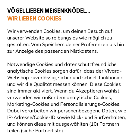
💛
Spätsommer-Boost
: Bis zu
15% sparen
!
VÖGEL LIEBEN MEISENKNÖDEL...
WIR LIEBEN COOKIES
Gratis Versand ab 49 €
Wir verwenden Cookies, um deinen Besuch auf
unserer Website so reibungslos wie möglich zu
gestalten. Vom Speichern deiner Präferenzen bis hin
zur Anzeige des passenden Nistkastens.
Naturbeobachtung
Bücher
Notwendige Cookies und datenschutzfreundliche
analytische Cookies sorgen dafür, dass der Vivara-
Webshop zuverlässig, sicher und schnell funktioniert
und wir die Qualität messen können. Diese Cookies
sind immer aktiviert. Wenn du Akzeptieren wählst,
verwenden wir außerdem analytische Cookies,
Marketing-Cookies und Personalisierungs-Cookies.
Dabei verarbeiten wir personenbezogene Daten, wie
IP-Adresse/Cookie-ID sowie Klick- und Surfverhalten,
und können diese mit ausgewählten (10) Partnern
teilen (siehe Partnerliste).