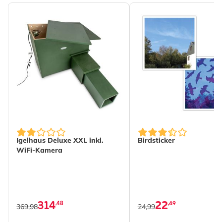
The price depends on the options chosen on the produc
Igelhaus Deluxe XXL inkl.
Birdsticker
WiFi-Kamera
314
22
,48
,49
369,98
24,99