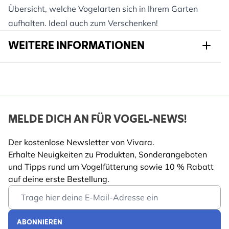
Übersicht, welche Vogelarten sich in Ihrem Garten
aufhalten. Ideal auch zum Verschenken!
WEITERE INFORMATIONEN
Artikelnr.
978640115
Marke
NABU
Breite
208 mm
MELDE DICH AN FÜR VOGEL-NEWS!
Höhe
300 mm
Der kostenlose Newsletter von Vivara.
Erhalte Neuigkeiten zu Produkten, Sonderangeboten
Länge
16 mm
und Tipps rund um Vogelfütterung sowie 10 % Rabatt
Gewicht
0.02 kg
auf deine erste Bestellung.
Mehr lesen
Email Address
ABONNIEREN