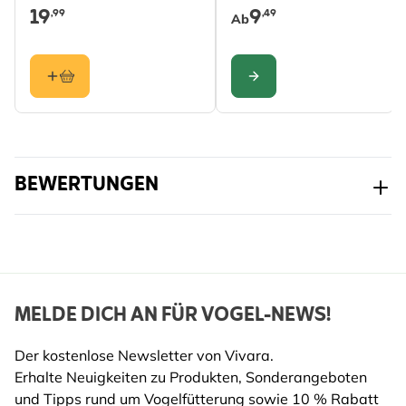
Version)
19
9
Material
Holz (FSC® 100%),
,99
,49
des
Geeignet für:
Ab
Woodstone
Kastens:
an
Zwergfledermaus, Rauhautfledermaus,
KONFIGURIEREN
Gebäuden
Mückenfledermaus.
Zwergfledermaus, Rauhautfledermaus,
Mückenfledermaus, Großer
an Bäumen
Abendsegler, Kleiner Abendsegler,
BEWERTUNGEN
Braunes Langohr, Kleine
Bartfledermaus, Große Bartfledermaus
in feuchten
Kellern,
nicht zutreffend
Bunkern
MELDE DICH AN FÜR VOGEL-NEWS!
usw.
Der kostenlose Newsletter von Vivara.
auf
Zwergfledermaus, Braunes Langohr,
Erhalte Neuigkeiten zu Produkten, Sonderangeboten
Dachböden,
Wasserfledermaus, Fransenfledermaus
und Tipps rund um Vogelfütterung sowie 10 % Rabatt