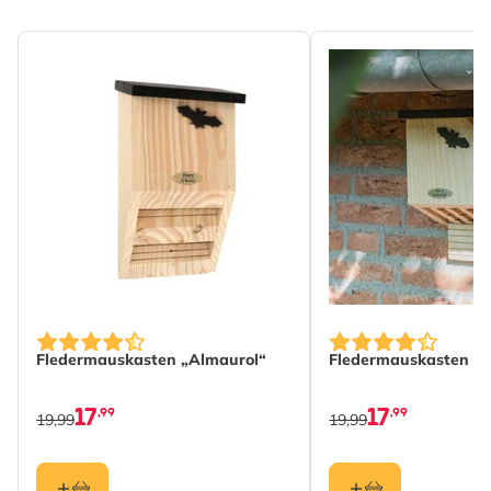
Fledermauskasten „Almaurol“
Fledermauskasten „F
17
17
,99
,99
19,99
19,99