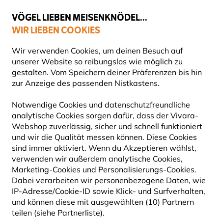
💛
Spätsommer-Boost
: Bis zu
15% sparen
!
VÖGEL LIEBEN MEISENKNÖDEL...
WIR LIEBEN COOKIES
Top-bewertet in 11 Ländern
Gratis Versand ab 49 €
Wir verwenden Cookies, um deinen Besuch auf
unserer Website so reibungslos wie möglich zu
gestalten. Vom Speichern deiner Präferenzen bis hin
zur Anzeige des passenden Nistkastens.
Produkte für Gartentiere
Fledermauskästen
Notwendige Cookies und datenschutzfreundliche
analytische Cookies sorgen dafür, dass der Vivara-
10% RABATT
Webshop zuverlässig, sicher und schnell funktioniert
und wir die Qualität messen können. Diese Cookies
sind immer aktiviert. Wenn du Akzeptieren wählst,
verwenden wir außerdem analytische Cookies,
Marketing-Cookies und Personalisierungs-Cookies.
Dabei verarbeiten wir personenbezogene Daten, wie
IP-Adresse/Cookie-ID sowie Klick- und Surfverhalten,
und können diese mit ausgewählten (10) Partnern
teilen (siehe Partnerliste).