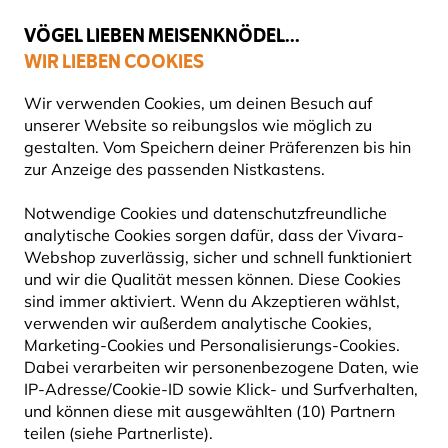
💛
Spätsommer-Boost
: Bis zu
15% sparen
!
VÖGEL LIEBEN MEISENKNÖDEL...
WIR LIEBEN COOKIES
Gratis Versand ab 49 €
Wir verwenden Cookies, um deinen Besuch auf
unserer Website so reibungslos wie möglich zu
gestalten. Vom Speichern deiner Präferenzen bis hin
zur Anzeige des passenden Nistkastens.
Vogelfuttersysteme
Futterspender für Samen
Notwendige Cookies und datenschutzfreundliche
analytische Cookies sorgen dafür, dass der Vivara-
10% RABATT
Webshop zuverlässig, sicher und schnell funktioniert
und wir die Qualität messen können. Diese Cookies
sind immer aktiviert. Wenn du Akzeptieren wählst,
verwenden wir außerdem analytische Cookies,
Marketing-Cookies und Personalisierungs-Cookies.
Dabei verarbeiten wir personenbezogene Daten, wie
IP-Adresse/Cookie-ID sowie Klick- und Surfverhalten,
und können diese mit ausgewählten (10) Partnern
teilen (siehe Partnerliste).