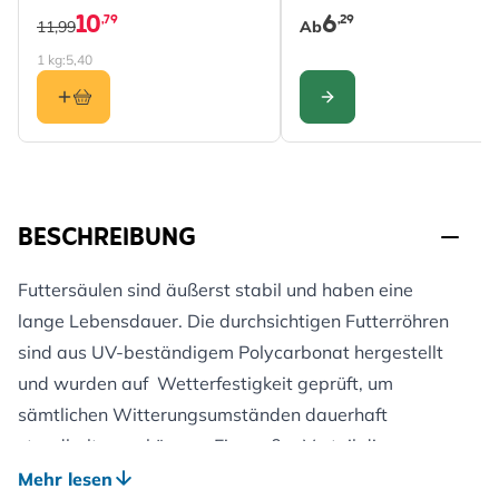
10
6
,79
,29
11,99
Ab
1 kg:
5,40
KONFIGURIEREN
BESCHREIBUNG
Futtersäulen sind äußerst stabil und haben eine
lange Lebensdauer. Die durchsichtigen Futterröhren
sind aus UV-beständigem Polycarbonat hergestellt
und wurden auf Wetterfestigkeit geprüft, um
sämtlichen Witterungsumständen dauerhaft
standhalten zu können. Ein großer Vorteil dieser
Futtersäulen liegt in der natürlichen Sitzhaltung der
Mehr lesen