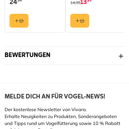
24
13
,99
,49
14,99
Schwanzmeise,
Haussperling,
Feldsperling,
Rotkehlchen, Buchfink,
Grünfink, Star, Kleiber
Farbe
Grün
BEWERTUNGEN
Material
Kunststoff
MELDE DICH AN FÜR VOGEL-NEWS!
Der kostenlose Newsletter von Vivara.
Erhalte Neuigkeiten zu Produkten, Sonderangeboten
und Tipps rund um Vogelfütterung sowie 10 % Rabatt