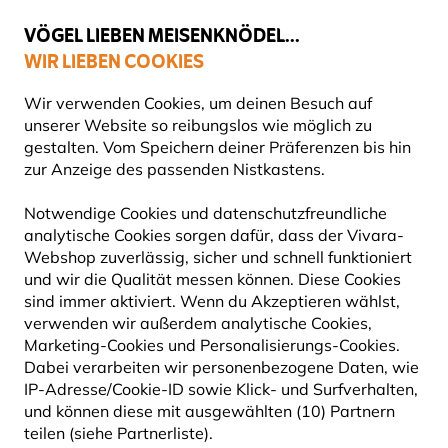
💛
Spätsommer-Boost
: Bis zu
15% sparen
!
VÖGEL LIEBEN MEISENKNÖDEL...
WIR LIEBEN COOKIES
Top-bewertet in 11 Ländern
Gratis Versand ab 49 €
Wir verwenden Cookies, um deinen Besuch auf
unserer Website so reibungslos wie möglich zu
gestalten. Vom Speichern deiner Präferenzen bis hin
zur Anzeige des passenden Nistkastens.
Vogelfuttersysteme
Futtersäulen für Vögel
Notwendige Cookies und datenschutzfreundliche
analytische Cookies sorgen dafür, dass der Vivara-
10% RABATT
Webshop zuverlässig, sicher und schnell funktioniert
und wir die Qualität messen können. Diese Cookies
sind immer aktiviert. Wenn du Akzeptieren wählst,
verwenden wir außerdem analytische Cookies,
Marketing-Cookies und Personalisierungs-Cookies.
Dabei verarbeiten wir personenbezogene Daten, wie
IP-Adresse/Cookie-ID sowie Klick- und Surfverhalten,
und können diese mit ausgewählten (10) Partnern
teilen (siehe Partnerliste).