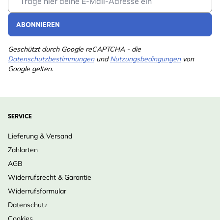
Hauptzutaten
Pflanzenöl, Mehl,
Erdnüsse
ABONNIEREN
Analytische
Rohprotein 10.4%,
Bestandteile
Rohfett 49.6%, Rohfaser
Geschützt durch Google reCAPTCHA - die
Datenschutzbestimmungen
und
Nutzungsbedingungen
von
1.5%, Rohasche 1.1%
Google gelten.
Fütterungsmethode
Futtertische
Profitierende
Vogel
Gartentiere
SERVICE
Lieferung & Versand
Zahlarten
AGB
Widerrufsrecht & Garantie
Widerrufsformular
Datenschutz
Cookies