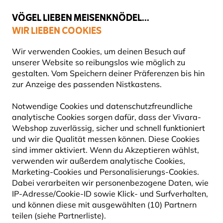
💛
Spätsommer-Boost
: Bis zu
15% sparen
!
VÖGEL LIEBEN MEISENKNÖDEL...
WIR LIEBEN COOKIES
Top-bewertet in 11 Ländern
Gratis Versand ab 49 €
Wir verwenden Cookies, um deinen Besuch auf
unserer Website so reibungslos wie möglich zu
gestalten. Vom Speichern deiner Präferenzen bis hin
zur Anzeige des passenden Nistkastens.
Vogelfutter
Fettfutter für Vögel
Notwendige Cookies und datenschutzfreundliche
analytische Cookies sorgen dafür, dass der Vivara-
10% RABATT
Webshop zuverlässig, sicher und schnell funktioniert
und wir die Qualität messen können. Diese Cookies
sind immer aktiviert. Wenn du Akzeptieren wählst,
verwenden wir außerdem analytische Cookies,
Marketing-Cookies und Personalisierungs-Cookies.
Dabei verarbeiten wir personenbezogene Daten, wie
IP-Adresse/Cookie-ID sowie Klick- und Surfverhalten,
und können diese mit ausgewählten (10) Partnern
teilen (siehe Partnerliste).