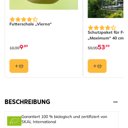
Futterschale „Vierno“
Schutzpaket für Fut
„Maximum“ 40 cm
9
53
,89
,99
10,99
59,99
BESCHREIBUNG
Garantiert 100 % biologisch und zertifiziert von
SKAL International