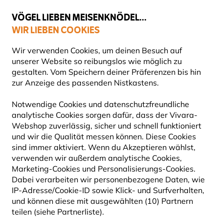
💛
Spätsommer-Boost
: Bis zu
15% sparen
!
VÖGEL LIEBEN MEISENKNÖDEL...
WIR LIEBEN COOKIES
Top-bewertet in 11 Ländern
Gratis Versand ab 49 €
Wir verwenden Cookies, um deinen Besuch auf
unserer Website so reibungslos wie möglich zu
gestalten. Vom Speichern deiner Präferenzen bis hin
zur Anzeige des passenden Nistkastens.
Vogelfutter
Einzelsaaten
Notwendige Cookies und datenschutzfreundliche
analytische Cookies sorgen dafür, dass der Vivara-
10% RABATT
Webshop zuverlässig, sicher und schnell funktioniert
und wir die Qualität messen können. Diese Cookies
sind immer aktiviert. Wenn du Akzeptieren wählst,
verwenden wir außerdem analytische Cookies,
Marketing-Cookies und Personalisierungs-Cookies.
Dabei verarbeiten wir personenbezogene Daten, wie
IP-Adresse/Cookie-ID sowie Klick- und Surfverhalten,
und können diese mit ausgewählten (10) Partnern
teilen (siehe Partnerliste).