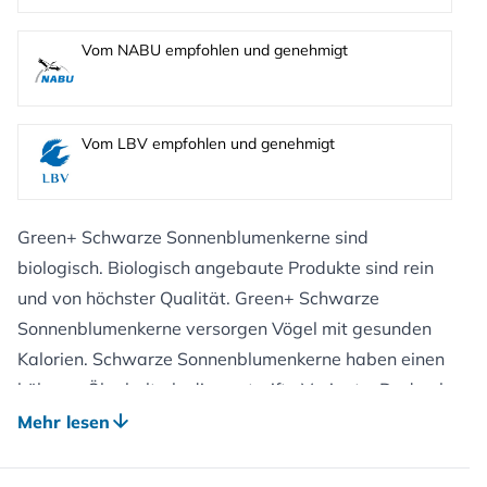
Vom NABU empfohlen und genehmigt
Vom LBV empfohlen und genehmigt
Green+ Schwarze Sonnenblumenkerne sind
biologisch. Biologisch angebaute Produkte sind rein
und von höchster Qualität. Green+ Schwarze
Sonnenblumenkerne versorgen Vögel mit gesunden
Kalorien. Schwarze Sonnenblumenkerne haben einen
höheren Ölgehalt als die gestreifte Variante. Dadurch
wird den Vögeln mehr Energie zugeführt. Die
Mehr lesen
sorgfältig ausgewählten Sonnenblumenkerne sind für
kleine Vögel einfach zu öffnen. Wenn Sie schwarze