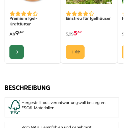
The price depends on the options chosen on the produc
Premium Igel-
Einstreu für Igelhäuser
Ig
Kraftfutter
9
5
,49
,69
Ab
5,99
99
KONFIGURIEREN
BESCHREIBUNG
Hergestellt aus verantwortungsvoll besorgten
FSC®-Materialien
Vom NABU empfohlen und genehmigt