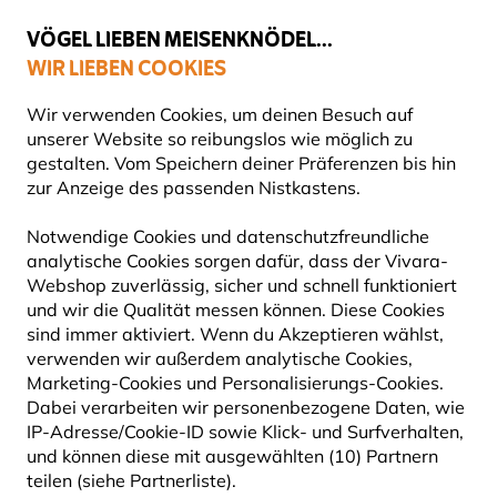
💛
Spätsommer-Boost
: Bis zu
15% sparen
!
VÖGEL LIEBEN MEISENKNÖDEL...
WIR LIEBEN COOKIES
Gratis Versand ab 49 €
Wir verwenden Cookies, um deinen Besuch auf
unserer Website so reibungslos wie möglich zu
gestalten. Vom Speichern deiner Präferenzen bis hin
zur Anzeige des passenden Nistkastens.
Produkte für Gartentiere
Produkte für Igel
Igelhaus
Notwendige Cookies und datenschutzfreundliche
analytische Cookies sorgen dafür, dass der Vivara-
5% RABATT
Webshop zuverlässig, sicher und schnell funktioniert
und wir die Qualität messen können. Diese Cookies
sind immer aktiviert. Wenn du Akzeptieren wählst,
verwenden wir außerdem analytische Cookies,
Marketing-Cookies und Personalisierungs-Cookies.
Dabei verarbeiten wir personenbezogene Daten, wie
IP-Adresse/Cookie-ID sowie Klick- und Surfverhalten,
und können diese mit ausgewählten (10) Partnern
teilen (siehe Partnerliste).