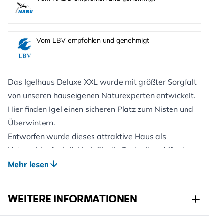
Vom LBV empfohlen und genehmigt
Das Igelhaus Deluxe XXL wurde mit größter Sorgfalt
von unseren hauseigenen Naturexperten entwickelt.
Hier finden Igel einen sicheren Platz zum Nisten und
Überwintern.
Entworfen wurde dieses attraktive Haus als
Unterschlupfmöglichkeit für die Brutzeit und für den
Winterschlaf. Die Zahl der Igel ist weiterhin
Mehr lesen
rückläufig. Umso wichtiger ist es, dass wir ihnen in
unseren Gärten sichere Rückzugsorte bieten.
WEITERE INFORMATIONEN
DURCHDACHTES KONZEPT