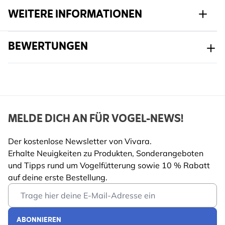
geeigneten Zwischenstück (Zwischenstück
WEITERE INFORMATIONEN
Auffangschale 94048).
Nicht geeignet für die Spender der Serien
Artikelnr.
945400120
BEWERTUNGEN
„Riesenfuttersäule“, „Apollo“ und „Maximum“.
Marke
CJ Wildlife
Breite
216 mm
Höhe
276 mm
MELDE DICH AN FÜR VOGEL-NEWS!
Länge
281 mm
Der kostenlose Newsletter von Vivara.
Gewicht
0.779 kg
Mehr lesen
Erhalte Neuigkeiten zu Produkten, Sonderangeboten
Profitierende
und Tipps rund um Vogelfütterung sowie 10 % Rabatt
Vogel
Gartentiere
auf deine erste Bestellung.
Email Address
Vogelart
Blaumeise, Kohlmeise,
Tannenmeise,
ABONNIEREN
Haubenmeise,