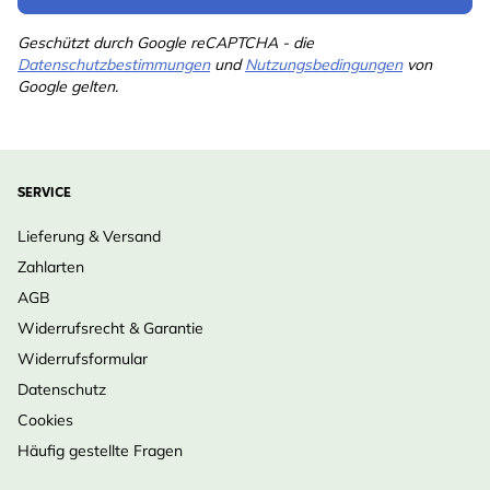
Schwanzmeise,
Geschützt durch Google reCAPTCHA - die
Haussperling,
Datenschutzbestimmungen
und
Nutzungsbedingungen
von
Feldsperling,
Google gelten.
Rotkehlchen, Buchfink,
Grünfink, Stieglitz,
Erlenzeisig, Kleiber
SERVICE
Farbe
Grün
Lieferung & Versand
Material
Metall
Zahlarten
AGB
Widerrufsrecht & Garantie
Widerrufsformular
Datenschutz
Cookies
Häufig gestellte Fragen