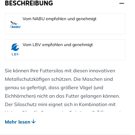
BESCHREIBUNG
Vom NABU empfohlen und genehmigt
Vom LBV empfohlen und genehmigt
Sie können Ihre Futtersilos mit diesen innovativen
Metallschutzkäfigen schützen. Die Maschen sind
genau so gefertigt, dass größere Vögel (und
Eichhörnchen) nicht an das Futter gelangen können.
Der Siloschutz mini eignet sich in Kombination mit
kleinen Silos für Samen oder Erdnüsse (2 Öffnungen).
Wichtig: Verwenden Sie eine eventuelle
Mehr lesen
Auffangschale nur in Kombination mit dem dafür