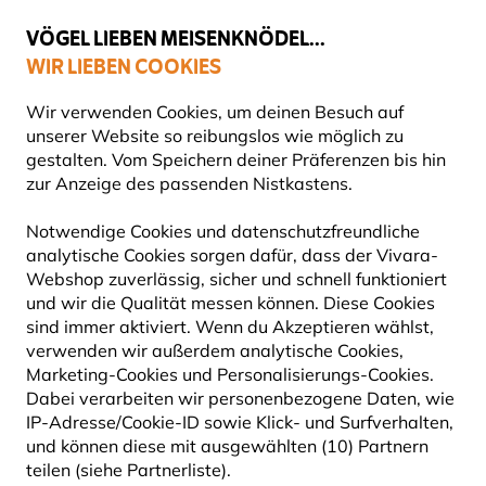
💛
Spätsommer-Boost
: Bis zu
15% sparen
!
VÖGEL LIEBEN MEISENKNÖDEL...
WIR LIEBEN COOKIES
Top-bewertet in 11 Ländern
Gratis Versand ab 49 €
Wir verwenden Cookies, um deinen Besuch auf
unserer Website so reibungslos wie möglich zu
gestalten. Vom Speichern deiner Präferenzen bis hin
zur Anzeige des passenden Nistkastens.
Vogelfuttersysteme
Häuser und Halter für Fettprodukte
Notwendige Cookies und datenschutzfreundliche
analytische Cookies sorgen dafür, dass der Vivara-
10% RABATT
Webshop zuverlässig, sicher und schnell funktioniert
und wir die Qualität messen können. Diese Cookies
sind immer aktiviert. Wenn du Akzeptieren wählst,
verwenden wir außerdem analytische Cookies,
Marketing-Cookies und Personalisierungs-Cookies.
Dabei verarbeiten wir personenbezogene Daten, wie
IP-Adresse/Cookie-ID sowie Klick- und Surfverhalten,
und können diese mit ausgewählten (10) Partnern
teilen (siehe Partnerliste).