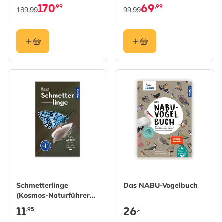
170
69
,99
,99
189,99
99,99
Schmetterlinge
Das NABU-Vogelbuch
(Kosmos-Naturführer
Basics)
11
26
,95
,-