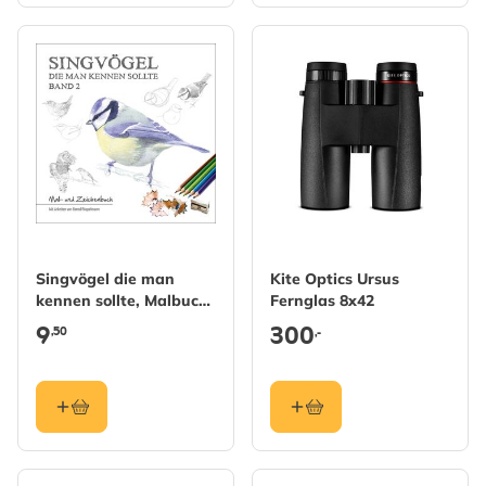
Singvögel die man
Kite Optics Ursus
kennen sollte, Malbuch,
Fernglas 8x42
Band 2
9
300
,50
,-