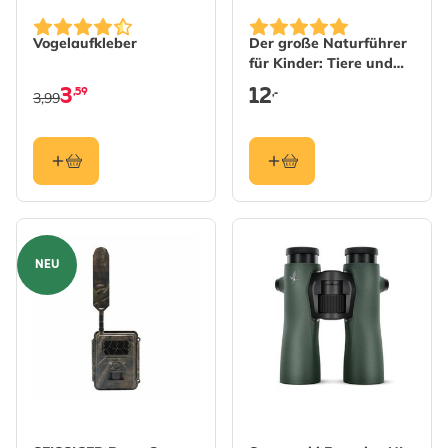
Vogelaufkleber
Der große Naturführer
für Kinder: Tiere und
Pflanzen
3
12
,59
,-
3,99
NEU