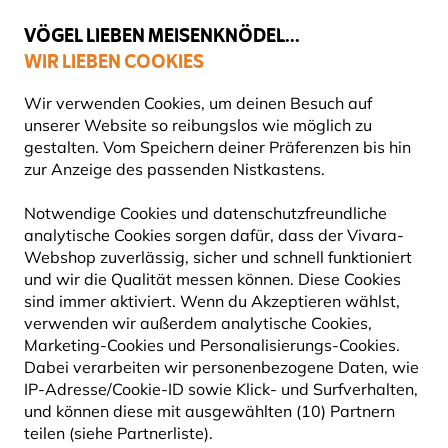
💛
Spätsommer-Boost
: Bis zu
15% sparen
!
VÖGEL LIEBEN MEISENKNÖDEL...
WIR LIEBEN COOKIES
Gratis Versand ab 49 €
Wir verwenden Cookies, um deinen Besuch auf
unserer Website so reibungslos wie möglich zu
gestalten. Vom Speichern deiner Präferenzen bis hin
zur Anzeige des passenden Nistkastens.
NATURBEOBACHTUNG
Notwendige Cookies und datenschutzfreundliche
analytische Cookies sorgen dafür, dass der Vivara-
Webshop zuverlässig, sicher und schnell funktioniert
und wir die Qualität messen können. Diese Cookies
46
Produkte
sind immer aktiviert. Wenn du Akzeptieren wählst,
verwenden wir außerdem analytische Cookies,
Marketing-Cookies und Personalisierungs-Cookies.
Dabei verarbeiten wir personenbezogene Daten, wie
15% RABATT
IP-Adresse/Cookie-ID sowie Klick- und Surfverhalten,
und können diese mit ausgewählten (10) Partnern
teilen (siehe Partnerliste).