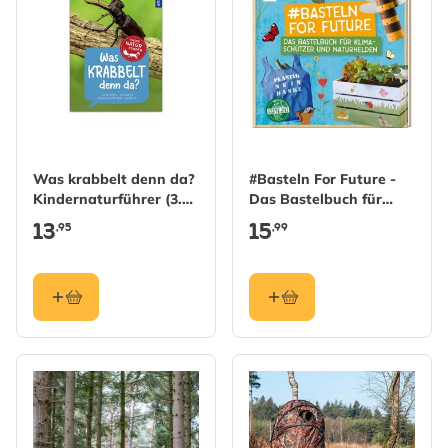
Was krabbelt denn da?
#Basteln For Future -
Kindernaturführer (3.
Das Bastelbuch für
Auflage)
Klimaschützer und
13
15
,95
,99
Naturhelden in
Kooperation mit der
NAJU