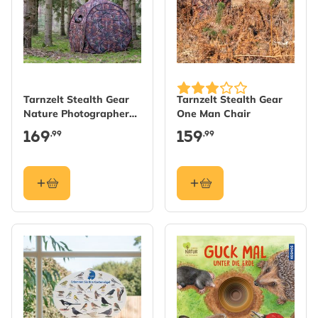
Tarnzelt Stealth Gear
Tarnzelt Stealth Gear
Nature Photographers
One Man Chair
Square Hide
169
159
,99
,99