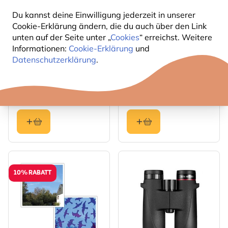
Du kannst deine Einwilligung jederzeit in unserer
Cookie-Erklärung ändern, die du auch über den Link
unten auf der Seite unter „
Cookies
“ erreichst. Weitere
Informationen:
Cookie-Erklärung
und
The price depends on the options chosen on the produc
Datenschutzerklärung
.
Igelhaus Deluxe XXL
Wifi-Kamera für
inkl. WiFi-Kamera
Nistkästen,
solarbetrieben
314
209
,48
,99
369,98
10% RABATT