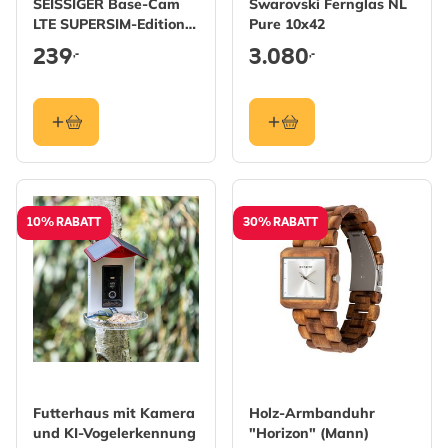
SEISSIGER Base-Cam
Swarovski Fernglas NL
LTE SUPERSIM-Edition
Pure 10x42
(Wildkamera)
239
3.080
,-
,-
10% RABATT
30% RABATT
Futterhaus mit Kamera
Holz-Armbanduhr
und KI-Vogelerkennung
"Horizon" (Mann)