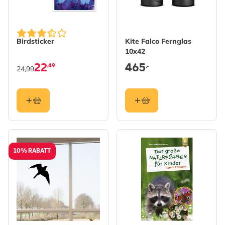
Birdsticker
Kite Falco Fernglas
10x42
22
465
,49
,-
24,99
10% RABATT