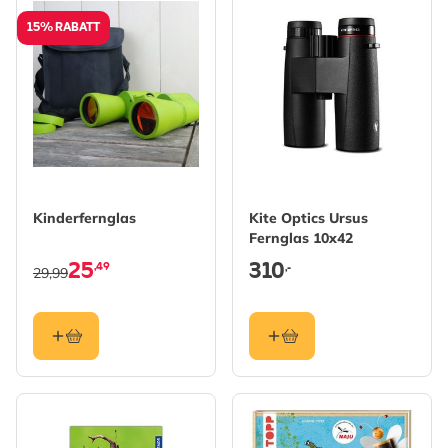
15% RABATT
Kinderfernglas
Kite Optics Ursus
Fernglas 10x42
25
310
,49
,-
29,99