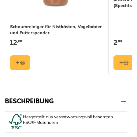
(Spechtsch
Schaumreiniger für Nistkästen, Vogelbäder
und Futterspender
12
2
,99
,99
BESCHREIBUNG
Hergestellt aus verantwortungsvoll besorgten
FSC®-Materialien