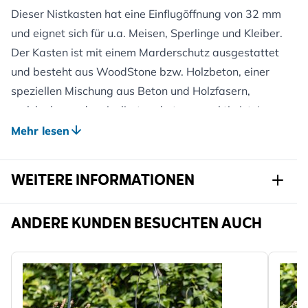
Dieser Nistkasten hat eine Einflugöffnung von 32 mm
und eignet sich für u.a. Meisen, Sperlinge und Kleiber.
Der Kasten ist mit einem Marderschutz ausgestattet
und besteht aus WoodStone bzw. Holzbeton, einer
speziellen Mischung aus Beton und Holzfasern,
welche besonders isoliert und atmungsaktiv ist. In
den Wintermonaten schützt das Material gegen
Mehr lesen
Kälte, im Sommer verhindert es Überhitzung. Die
konstante Temperatur im Kasten erhöht zudem die
WEITERE INFORMATIONEN
Überlebenschancen der Jungvögel erheblich.
Innenmaße (HxBxT): 20 x 15 x 10 cm
Artikelnr.
906930119
ANDERE KUNDEN BESUCHTEN AUCH
Marke
CJ Wildlife
Breite
262 mm
Höhe
300 mm