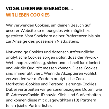
💛
Spätsommer-Boost
: Bis zu
15% sparen
!
VÖGEL LIEBEN MEISENKNÖDEL...
WIR LIEBEN COOKIES
Gratis Versand ab 49 €
Wir verwenden Cookies, um deinen Besuch auf
unserer Website so reibungslos wie möglich zu
gestalten. Vom Speichern deiner Präferenzen bis hin
zur Anzeige des passenden Nistkastens.
Nistkästen
Holzbeton-Nistkästen
Notwendige Cookies und datenschutzfreundliche
analytische Cookies sorgen dafür, dass der Vivara-
Webshop zuverlässig, sicher und schnell funktioniert
und wir die Qualität messen können. Diese Cookies
sind immer aktiviert. Wenn du Akzeptieren wählst,
verwenden wir außerdem analytische Cookies,
Marketing-Cookies und Personalisierungs-Cookies.
Dabei verarbeiten wir personenbezogene Daten, wie
IP-Adresse/Cookie-ID sowie Klick- und Surfverhalten,
und können diese mit ausgewählten (10) Partnern
teilen (siehe Partnerliste).