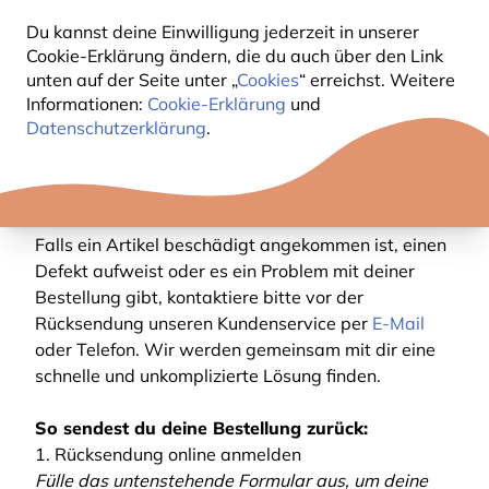
von 14 Tagen nach Erhalt
deiner Bestellung
Du kannst deine Einwilligung jederzeit in unserer
zurücksenden.
Cookie-Erklärung ändern, die du auch über den Link
unten auf der Seite unter „
Cookies
“ erreichst. Weitere
Du kannst das Produkt zu Hause prüfen und
Informationen:
Cookie-Erklärung
und
begutachten, so wie du es auch in einem Geschäft
Datenschutzerklärung
.
tun würdest. Sollte der Artikel nicht geeignet sein
oder deine Erwartungen nicht erfüllen, kannst du
ihn zurücksenden.
Falls ein Artikel beschädigt angekommen ist, einen
Defekt aufweist oder es ein Problem mit deiner
Bestellung gibt, kontaktiere bitte vor der
Rücksendung unseren Kundenservice per
E-Mail
oder Telefon. Wir werden gemeinsam mit dir eine
schnelle und unkomplizierte Lösung finden.
So sendest du deine Bestellung zurück:
1. Rücksendung online anmelden
Fülle das untenstehende Formular aus, um deine