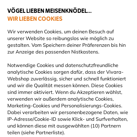
💛
Spätsommer-Boost
: Bis zu
15% sparen
!
VÖGEL LIEBEN MEISENKNÖDEL...
WIR LIEBEN COOKIES
Gratis Versand ab 49 €
Wir verwenden Cookies, um deinen Besuch auf
unserer Website so reibungslos wie möglich zu
gestalten. Vom Speichern deiner Präferenzen bis hin
zur Anzeige des passenden Nistkastens.
Notwendige Cookies und datenschutzfreundliche
ONLINE-RETOURENFORMULAR
analytische Cookies sorgen dafür, dass der Vivara-
Webshop zuverlässig, sicher und schnell funktioniert
und wir die Qualität messen können. Diese Cookies
sind immer aktiviert. Wenn du Akzeptieren wählst,
Nicht vollständig zufrieden? Eine Rücksendung
verwenden wir außerdem analytische Cookies,
ist ganz einfach.
Marketing-Cookies und Personalisierungs-Cookies.
Dabei verarbeiten wir personenbezogene Daten, wie
Wir sind von der Qualität unserer Produkte
IP-Adresse/Cookie-ID sowie Klick- und Surfverhalten,
überzeugt. Solltest du dennoch nicht vollständig
und können diese mit ausgewählten (10) Partnern
zufrieden sein, kannst du deine Artikel
innerhalb
teilen (siehe Partnerliste).