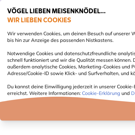
VÖGEL LIEBEN MEISENKNÖDEL...
WIR LIEBEN COOKIES
Top-bewertet in 11 Ländern
Gratis Versand ab 49 €
Wir verwenden Cookies, um deinen Besuch auf unserer We
S
bis hin zur Anzeige des passenden Nistkastens.
Notwendige Cookies und datenschutzfreundliche analytis
schnell funktioniert und wir die Qualität messen können
VOGELFUTTER
FUTTERHÄUSER
NISTKÄSTEN
außerdem analytische Cookies, Marketing-Cookies und Pe
Adresse/Cookie-ID sowie Klick- und Surfverhalten, und kö
Geschenke
Haushaltswaren
Regenschirm mit A
Du kannst deine Einwilligung jederzeit in unserer Cookie-
erreichst. Weitere Informationen:
Cookie-Erklärung
und
D