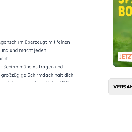
egenschirm überzeugt mit feinen
grund und macht jeden
ent.
der Schirm mühelos tragen und
 großzügige Schirmdach hält dich
 und der angenehme Holzgriff für
VERSAN
ngen.
egenschirm verbindet kunstvolles
 nicht nur gut aussieht, sondern