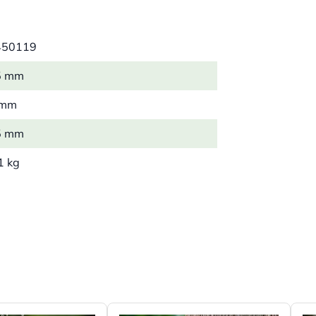
450119
5 mm
 mm
5 mm
1 kg
ß
ester