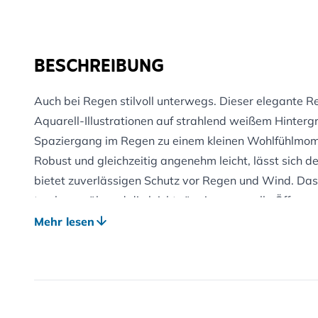
BESCHREIBUNG
Auch bei Regen stilvoll unterwegs. Dieser elegante R
Aquarell-Illustrationen auf strahlend weißem Hinter
Spaziergang im Regen zu einem kleinen Wohlfühlmom
Robust und gleichzeitig angenehm leicht, lässt sich 
bietet zuverlässigen Schutz vor Regen und Wind. Das
trocken, während die leichtgängige manuelle Öffnung
hohen Komfort sorgen – auch bei längeren Spaziergä
Mehr lesen
PRAKTISCHE ELEGANZ
Ob im Alltag oder zu besonderen Anlässen – dieser R
Design mit zuverlässiger Funktion. Ein Accessoire, das
auch hält, was es verspricht.