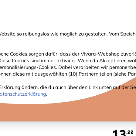
💛
Spätsommer-Boost
: Bis zu
15% sparen
!
bsite so reibungslos wie möglich zu gestalten. Vom Speich
uche
che Cookies sorgen dafür, dass der Vivara-Webshop zuverlä
. Diese Cookies sind immer aktiviert. Wenn du Akzeptieren wä
GARTENTIERE
PFLANZEN
NATURBEOBACHTUNG
rsonalisierungs-Cookies. Dabei verarbeiten wir personenbe
nnen diese mit ausgewählten (10) Partnern teilen (siehe Part
quarell-Vogelmotiv
Erklärung ändern, die du auch über den Link unten auf der Sei
REGEN
atenschutzerklärung
.
VOGEL
13
,99