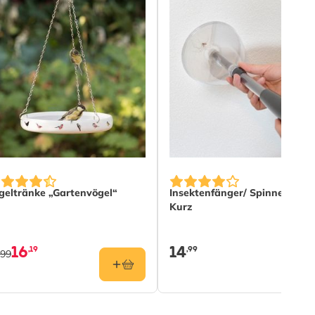
geltränke „Gartenvögel“
Insektenfänger/ Spinnenfäng
Kurz
16
14
,19
,99
,99