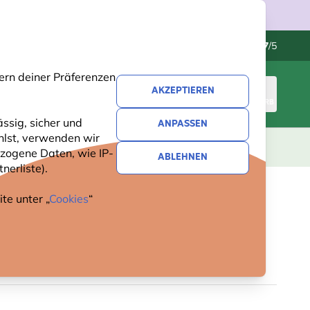
Kundenservice
Hervorragend
-
4.7
/5
ern deiner Präferenzen
AKZEPTIEREN
ANMELDEN
WARENKORB
ssig, sicher und
ANPASSEN
hlst, verwenden wir
GESCHENKE
NEUHEITEN
ANGEBOTE
zogene Daten, wie IP-
ABLEHNEN
nerliste).
te unter „
Cookies
“
SCHIRM MIT AQUARELL-
MOTIV