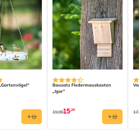
„Gartenvögel“
Bausatz Fledermauskasten
Vo
„Igor”
15
,29
19,99
17