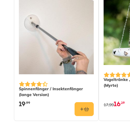
Vogeltränke 
(Myrte)
Spinnenfänger / Insektenfänger
(lange Version)
19
16
,99
,19
17,99