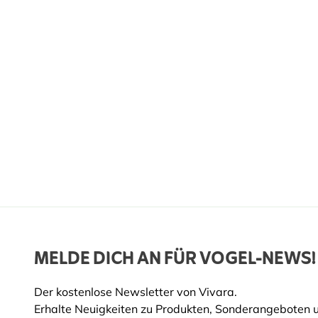
Farbe
Rosa
Mehrjährig
Ja
Topfgröße
11c
Standort
Sonn
Bodenart
Gute
Blütemonate
Mai, 
Erntemonate
Febr
Pflanzmonate
April
Okto
MELDE DICH AN FÜR VOGEL-NEWS!
Der kostenlose Newsletter von Vivara.
Erhalte Neuigkeiten zu Produkten, Sonderangeboten 