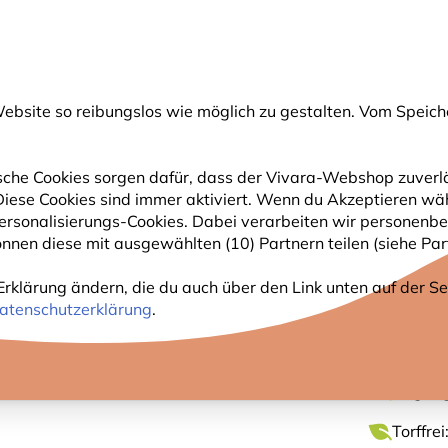
💛
Spätsommer-Boost
: Bis zu
15% sparen
!
bsite so reibungslos wie möglich zu gestalten. Vom Speich
uche
che Cookies sorgen dafür, dass der Vivara-Webshop zuverlä
. Diese Cookies sind immer aktiviert. Wenn du Akzeptieren wä
GARTENTIERE
PFLANZEN
NATURBEOBACHTUNG
rsonalisierungs-Cookies. Dabei verarbeiten wir personenbe
nnen diese mit ausgewählten (10) Partnern teilen (siehe Part
Erklärung ändern, die du auch über den Link unten auf der Sei
ROTE L
atenschutzerklärung
.
Ungifti
Torffre