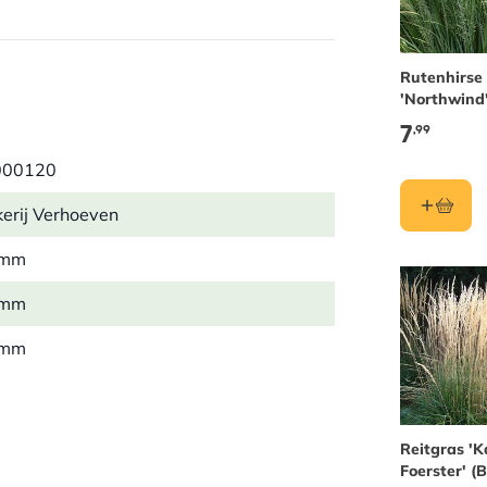
eeten. Diese Pflanze lässt sich
Rutenhirse
'Northwind'
n.
7
,99
000120
erij Verhoeven
 mm
 mm
d humös
üte
 mm
 kg
e, Schmetterling
Reitgras 'K
Foerster' (B