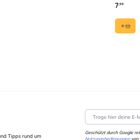
7
,99
m
enlicht, Halbschatten
 Drainage
Jun, Jul, Aug, Sep, Okt
uar
, Mai, Juni, Juli, August, September,
ber, März
Geschützt durch Google r
und Tipps rund um
Nutzungsbedingungen
von 