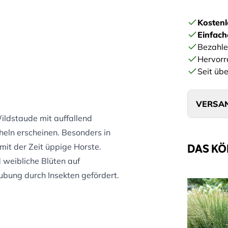
Kostenl
Einfac
Bezahle
Hervorr
Seit übe
VERSAN
Wildstaude mit auffallend
cheln erscheinen. Besonders in
DAS KÖ
mit der Zeit üppige Horste.
 weibliche Blüten auf
äubung durch Insekten gefördert.
ebfliegen und Nachtfaltern.