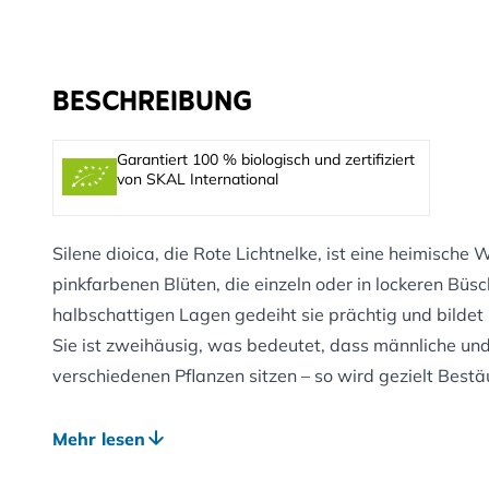
BESCHREIBUNG
Garantiert 100 % biologisch und zertifiziert
von SKAL International
Silene dioica, die Rote Lichtnelke, ist eine heimische 
pinkfarbenen Blüten, die einzeln oder in lockeren Büs
halbschattigen Lagen gedeiht sie prächtig und bildet 
Sie ist zweihäusig, was bedeutet, dass männliche und
verschiedenen Pflanzen sitzen – so wird gezielt Best
Vorteile für Gartentiere:
Mehr lesen
Bietet Pollen und Nektar – beliebt bei Hummeln, Schw