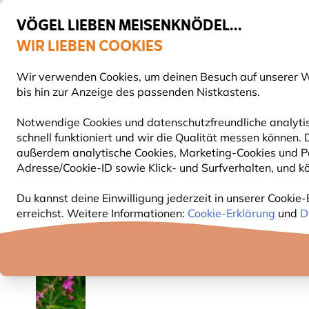
VÖGEL LIEBEN MEISENKNÖDEL...
WIR LIEBEN COOKIES
Top-bewertet in 11 Ländern
Gratis Versand ab 49 €
Wir verwenden Cookies, um deinen Besuch auf unserer We
S
bis hin zur Anzeige des passenden Nistkastens.
Notwendige Cookies und datenschutzfreundliche analytis
schnell funktioniert und wir die Qualität messen können
VOGELFUTTER
FUTTERHÄUSER
NISTKÄSTEN
außerdem analytische Cookies, Marketing-Cookies und Pe
Adresse/Cookie-ID sowie Klick- und Surfverhalten, und kö
Pflanzen
Bio-Pflanzen
Rote Lichtnelke (BIO)
Du kannst deine Einwilligung jederzeit in unserer Cookie-
erreichst. Weitere Informationen:
Cookie-Erklärung
und
D