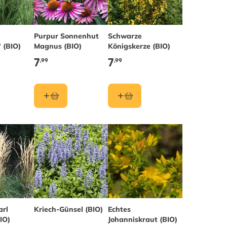
Purpur Sonnenhut
Schwarze
 (BIO)
Magnus (BIO)
Königskerze (BIO)
7
7
,99
,99
arl
Kriech-Günsel (BIO)
Echtes
IO)
Johanniskraut (BIO)