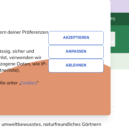
Kundenservice
Hervorragend
-
4.7
/5
ern deiner Präferenzen
AKZEPTIEREN
ANMELDEN
WARENKORB
ssig, sicher und
ANPASSEN
hlst, verwenden wir
GESCHENKE
NEUHEITEN
ANGEBOTE
zogene Daten, wie IP-
ABLEHNEN
nerliste).
te unter „
Cookies
“
ICHTNELKE (BIO)
g oder frei von Pestiziden
i: umweltbewusstes, naturfreundliches Gärtnern