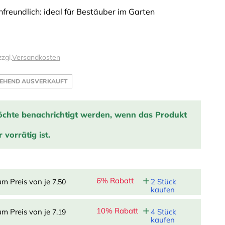
nfreundlich: ideal für Bestäuber im Garten
zzgl.
Versandkosten
EHEND AUSVERKAUFT
öchte benachrichtigt werden, wenn das Produkt
 vorrätig ist.
tige mich, wenn das Produkt wieder auf Lager ist:
6% Rabatt
um Preis von je
2 Stück
7,50
EINTRAGEN
kaufen
10% Rabatt
um Preis von je
4 Stück
7,19
kaufen