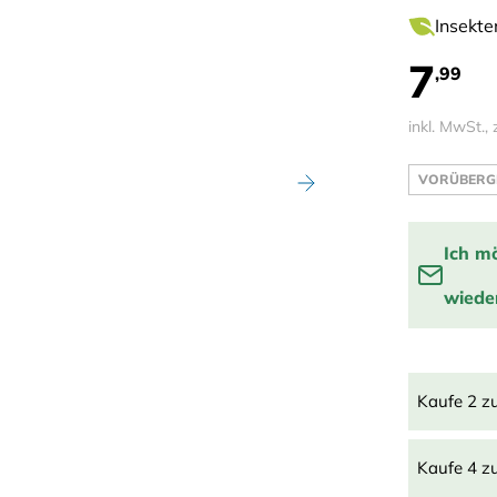
Insekte
7
,99
inkl. MwSt., 
VORÜBERG
Ich m
wieder
Benachrich
Kaufe 2 z
Kaufe 4 z