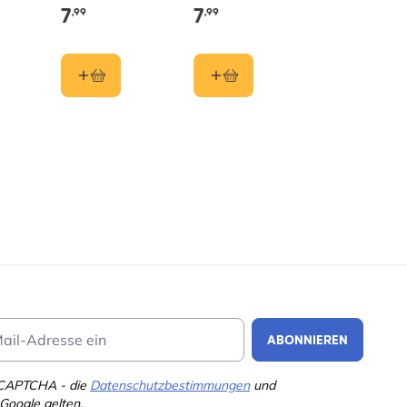
7
7
,99
,99
Email Address
ABONNIEREN
eCAPTCHA - die
Datenschutzbestimmungen
und
Google gelten.