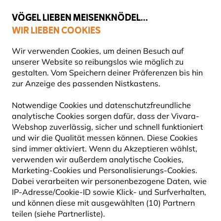
💛
Spätsommer-Boost
: Bis zu
15% sparen
!
VÖGEL LIEBEN MEISENKNÖDEL...
WIR LIEBEN COOKIES
Top-bewertet in 11 Ländern
Gratis Versand ab 49 €
Wir verwenden Cookies, um deinen Besuch auf
unserer Website so reibungslos wie möglich zu
gestalten. Vom Speichern deiner Präferenzen bis hin
zur Anzeige des passenden Nistkastens.
Vogelfuttersysteme
Vogelfutterhäuser Zubehör
Notwendige Cookies und datenschutzfreundliche
analytische Cookies sorgen dafür, dass der Vivara-
NEU
Webshop zuverlässig, sicher und schnell funktioniert
und wir die Qualität messen können. Diese Cookies
sind immer aktiviert. Wenn du Akzeptieren wählst,
verwenden wir außerdem analytische Cookies,
Marketing-Cookies und Personalisierungs-Cookies.
Dabei verarbeiten wir personenbezogene Daten, wie
IP-Adresse/Cookie-ID sowie Klick- und Surfverhalten,
und können diese mit ausgewählten (10) Partnern
teilen (siehe Partnerliste).