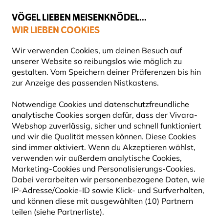
💛
Spätsommer-Boost
: Bis zu
15% sparen
!
VÖGEL LIEBEN MEISENKNÖDEL...
WIR LIEBEN COOKIES
Top-bewertet in 11 Ländern
Gratis Versand ab 49 €
Wir verwenden Cookies, um deinen Besuch auf
unserer Website so reibungslos wie möglich zu
gestalten. Vom Speichern deiner Präferenzen bis hin
zur Anzeige des passenden Nistkastens.
Geschenke
Tassen
Notwendige Cookies und datenschutzfreundliche
analytische Cookies sorgen dafür, dass der Vivara-
Webshop zuverlässig, sicher und schnell funktioniert
und wir die Qualität messen können. Diese Cookies
sind immer aktiviert. Wenn du Akzeptieren wählst,
verwenden wir außerdem analytische Cookies,
Marketing-Cookies und Personalisierungs-Cookies.
Dabei verarbeiten wir personenbezogene Daten, wie
IP-Adresse/Cookie-ID sowie Klick- und Surfverhalten,
und können diese mit ausgewählten (10) Partnern
teilen (siehe Partnerliste).