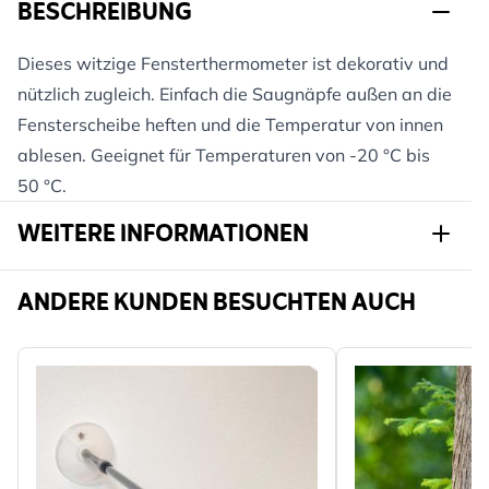
BESCHREIBUNG
Dieses witzige Fensterthermometer ist dekorativ und
nützlich zugleich. Einfach die Saugnäpfe außen an die
Fensterscheibe heften und die Temperatur von innen
ablesen. Geeignet für Temperaturen von -20 °C bis
50 °C.
WEITERE INFORMATIONEN
Artikelnr.
975700119
ANDERE KUNDEN BESUCHTEN AUCH
Marke
Esschert
Breite
200 mm
Höhe
283 mm
Länge
42 mm