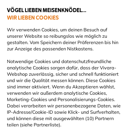
💛
Spätsommer-Boost
: Bis zu
15% sparen
!
VÖGEL LIEBEN MEISENKNÖDEL...
WIR LIEBEN COOKIES
Gratis Versand ab 49 €
Wir verwenden Cookies, um deinen Besuch auf
unserer Website so reibungslos wie möglich zu
gestalten. Vom Speichern deiner Präferenzen bis hin
zur Anzeige des passenden Nistkastens.
Geschenke
Haushaltswaren
Notwendige Cookies und datenschutzfreundliche
analytische Cookies sorgen dafür, dass der Vivara-
15% RABATT
Webshop zuverlässig, sicher und schnell funktioniert
und wir die Qualität messen können. Diese Cookies
sind immer aktiviert. Wenn du Akzeptieren wählst,
verwenden wir außerdem analytische Cookies,
Marketing-Cookies und Personalisierungs-Cookies.
Dabei verarbeiten wir personenbezogene Daten, wie
IP-Adresse/Cookie-ID sowie Klick- und Surfverhalten,
und können diese mit ausgewählten (10) Partnern
teilen (siehe Partnerliste).