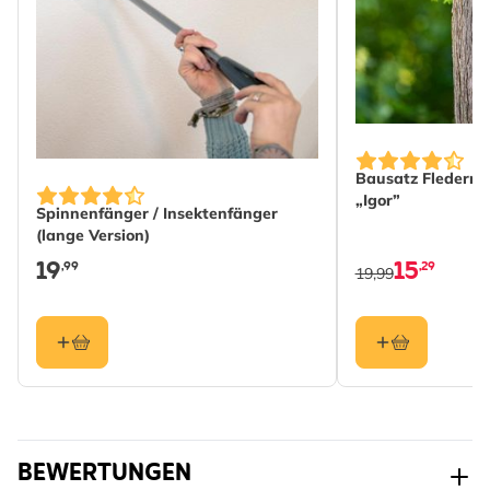
Gewicht
0.03 kg
Mehr lesen
Farbe
Rot, Schwarz
Material
Kunststoff
Bausatz Flederm
„Igor”
Spinnenfänger / Insektenfänger
(lange Version)
19
15
,99
,29
19,99
BEWERTUNGEN