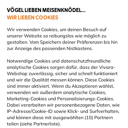
💛
Spätsommer-Boost
: Bis zu
15% sparen
!
VÖGEL LIEBEN MEISENKNÖDEL...
WIR LIEBEN COOKIES
Top-bewertet in 11 Ländern
Gratis Versand ab 49 €
Wir verwenden Cookies, um deinen Besuch auf
unserer Website so reibungslos wie möglich zu
gestalten. Vom Speichern deiner Präferenzen bis hin
zur Anzeige des passenden Nistkastens.
Produkte für Gartentiere
Insektenhotels
Notwendige Cookies und datenschutzfreundliche
analytische Cookies sorgen dafür, dass der Vivara-
15% RABATT
Webshop zuverlässig, sicher und schnell funktioniert
und wir die Qualität messen können. Diese Cookies
sind immer aktiviert. Wenn du Akzeptieren wählst,
verwenden wir außerdem analytische Cookies,
Marketing-Cookies und Personalisierungs-Cookies.
Dabei verarbeiten wir personenbezogene Daten, wie
IP-Adresse/Cookie-ID sowie Klick- und Surfverhalten,
und können diese mit ausgewählten (10) Partnern
teilen (siehe Partnerliste).