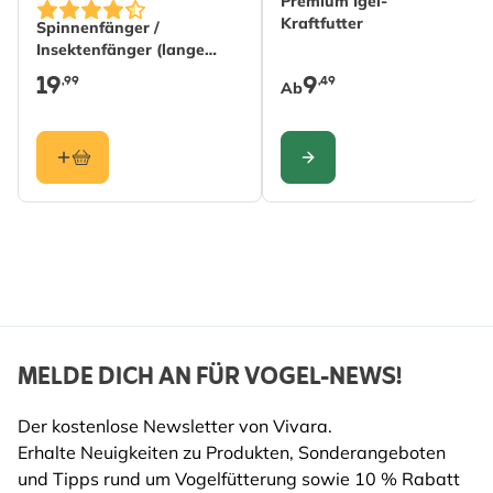
Premium Igel-
Aufhängehaken
Kraftfutter
Spinnenfänger /
Farbe
Braun
L-Haken
Insektenfänger (lange
Version)
Nägel
19
9
Material
Holz (FSC® 100%)
,99
,49
Ab
Schrauben
Unterlegscheiben
KONFIGURIEREN
MELDE DICH AN FÜR VOGEL-NEWS!
Der kostenlose Newsletter von Vivara.
Erhalte Neuigkeiten zu Produkten, Sonderangeboten
und Tipps rund um Vogelfütterung sowie 10 % Rabatt