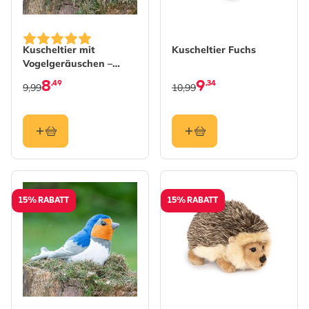
Kuscheltier mit
Kuscheltier Fuchs
Vogelgeräuschen –
Grünspecht
8
9
,49
,34
9,99
10,99
15% RABATT
15% RABATT