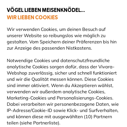
💛
Spätsommer-Boost
: Bis zu
15% sparen
!
VÖGEL LIEBEN MEISENKNÖDEL...
WIR LIEBEN COOKIES
Gratis Versand ab 49 €
Wir verwenden Cookies, um deinen Besuch auf
unserer Website so reibungslos wie möglich zu
gestalten. Vom Speichern deiner Präferenzen bis hin
zur Anzeige des passenden Nistkastens.
VIVARA KIDS
Notwendige Cookies und datenschutzfreundliche
analytische Cookies sorgen dafür, dass der Vivara-
Webshop zuverlässig, sicher und schnell funktioniert
Bringen Sie den Kleinen die Freude an der Natur mit
und wir die Qualität messen können. Diese Cookies
lustigen Produkten aus der Tierwelt näher, die speziell
sind immer aktiviert. Wenn du Akzeptieren wählst,
für Kinder entwickelt wurden. Von Bausä
Mehr lesen
verwenden wir außerdem analytische Cookies,
Marketing-Cookies und Personalisierungs-Cookies.
Dabei verarbeiten wir personenbezogene Daten, wie
57
Produkte
IP-Adresse/Cookie-ID sowie Klick- und Surfverhalten,
und können diese mit ausgewählten (10) Partnern
teilen (siehe Partnerliste).