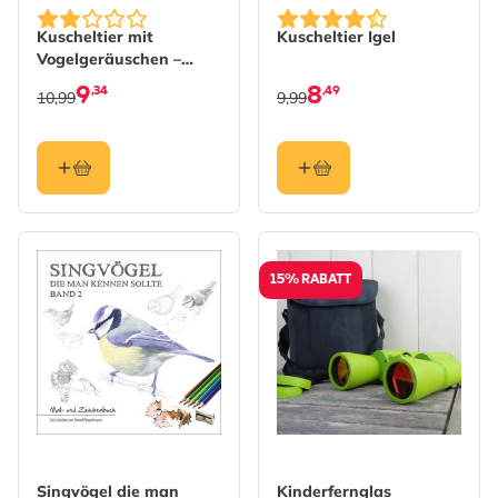
Kuscheltier mit
Kuscheltier Igel
Vogelgeräuschen –
Rauchschwalbe
9
8
,34
,49
10,99
9,99
15% RABATT
Singvögel die man
Kinderfernglas