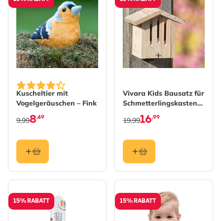
Kuscheltier mit
Vivara Kids Bausatz für
Vogelgeräuschen – Fink
Schmetterlingskasten
Dana
8
16
,49
,99
9,99
19,99
15% RABATT
15% RABATT