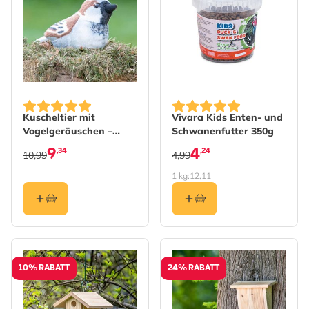
Kuscheltier mit
Vivara Kids Enten- und
Vogelgeräuschen –
Schwanenfutter 350g
Haussperling
9
4
,34
,24
10,99
4,99
1 kg:
12,11
10% RABATT
24% RABATT