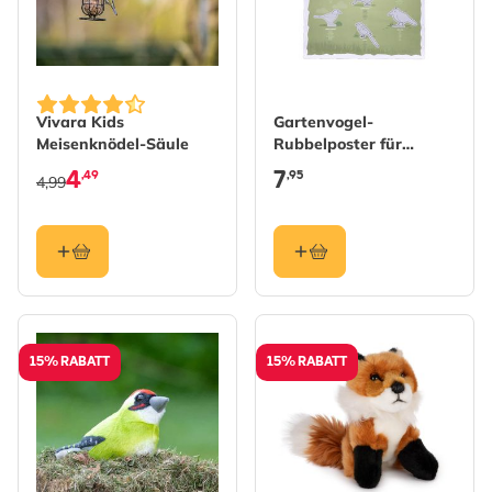
Vivara Kids
Gartenvogel-
Meisenknödel-Säule
Rubbelposter für
Kinder
4
7
,49
,95
4,99
15% RABATT
15% RABATT