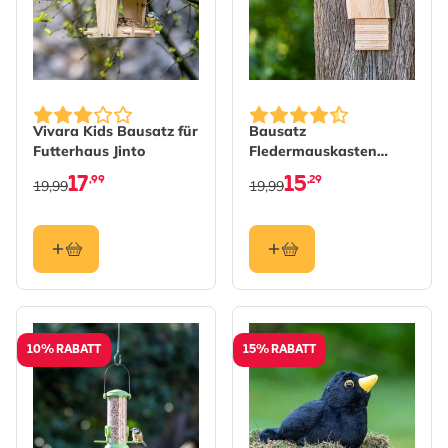
Vivara Kids Bausatz für
Bausatz
Futterhaus Jinto
Fledermauskasten
„Igor”
17
15
,99
,29
19,99
19,99
10% RABATT
15% RABATT