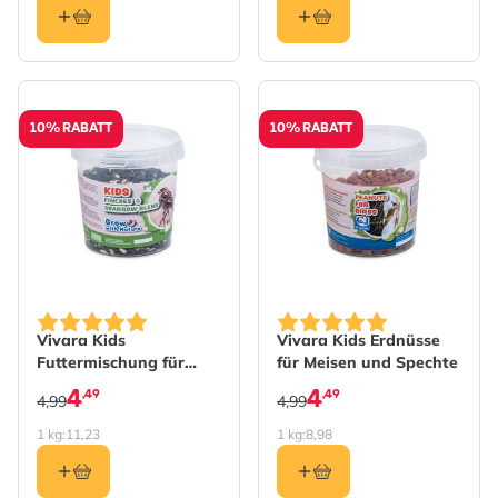
10% RABATT
10% RABATT
Vivara Kids
Vivara Kids Erdnüsse
Futtermischung für
für Meisen und Spechte
Finken & Spatzen
4
4
,49
,49
4,99
4,99
1 kg:
11,23
1 kg:
8,98