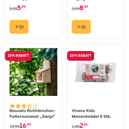
Stieglitz
5
8
,09
,49
5,99
9,99
15% RABATT
10% RABATT
Bausatz Eichhörnchen-
Vivara Kids
Futterautomat „Sanjo”
Meisenknödel 6 Stk.
16
2
,99
,24
19,99
2,49