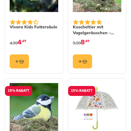
Vivara Kids Futtersäule
Kuscheltier mit
Vogelgeräuschen –
Amsel
4
8
,49
,49
4,99
9,99
15% RABATT
15% RABATT