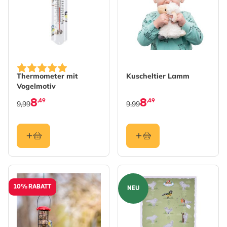
Thermometer mit
Kuscheltier Lamm
Vogelmotiv
8
8
,49
,49
9,99
9,99
10% RABATT
NEU