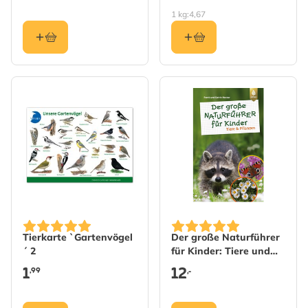
1 kg:
4,67
Tierkarte `Gartenvögel
Der große Naturführer
´ 2
für Kinder: Tiere und
Pflanzen
1
12
,99
,-