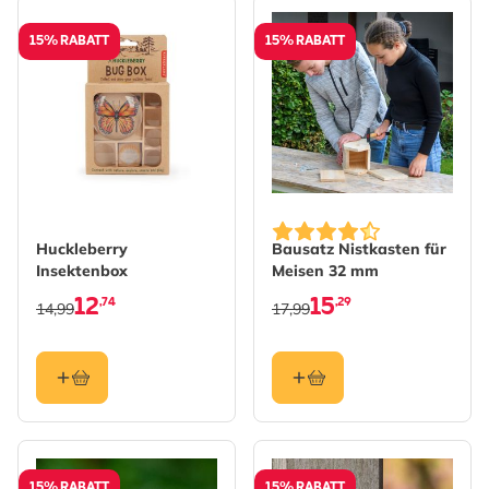
15% RABATT
15% RABATT
Huckleberry
Bausatz Nistkasten für
Insektenbox
Meisen 32 mm
12
15
,74
,29
14,99
17,99
15% RABATT
15% RABATT