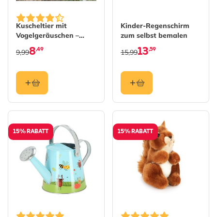
Kuscheltier mit
Kinder-Regenschirm
Vogelgeräuschen –
zum selbst bemalen
Kohlmeise
8
13
,49
,59
9,99
15,99
15% RABATT
15% RABATT