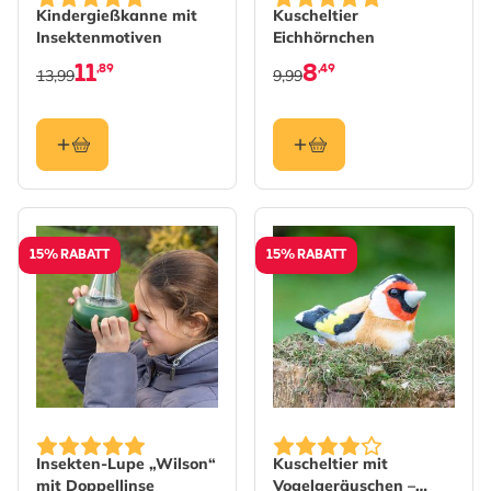
Kindergießkanne mit
Kuscheltier
Insektenmotiven
Eichhörnchen
11
8
,89
,49
13,99
9,99
15% RABATT
15% RABATT
Insekten-Lupe „Wilson“
Kuscheltier mit
mit Doppellinse
Vogelgeräuschen –