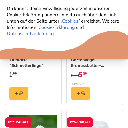
10% RABATT
Du kannst deine Einwilligung jederzeit in unserer
Cookie-Erklärung ändern, die du auch über den Link
unten auf der Seite unter „
Cookies
“ erreichst. Weitere
Informationen:
Cookie-Erklärung
und
Datenschutzerklärung
.
Tierkarte
Gartenvögel-
`Schmetterlinge´
Erdnussbutter-
Futtermasse 1 kg
1
5
,99
,39
5,99
1 kg:
5,39
15% RABATT
15% RABATT