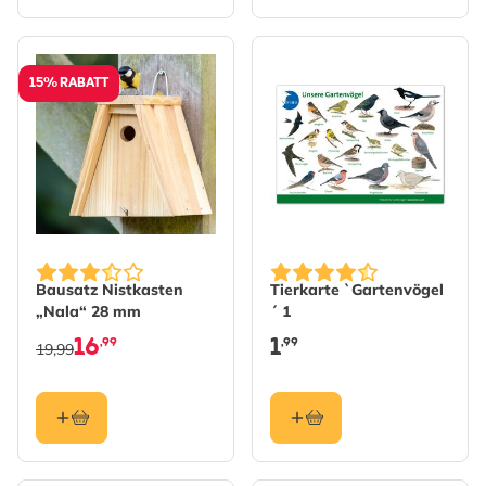
15% RABATT
Bausatz Nistkasten
Tierkarte `Gartenvögel
„Nala“ 28 mm
´ 1
16
1
,99
,99
19,99