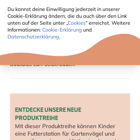
Du kannst deine Einwilligung jederzeit in unserer
Cookie-Erklärung ändern, die du auch über den Link
Wir möchten Kinder dazu ermutigen, sich mit der
unten auf der Seite unter „
Cookies
“ erreichst. Weitere
Natur vertraut zu machen und eine lebenslange
Informationen:
Cookie-Erklärung
und
Liebe zu ihr zu entwickeln. Deshalb haben wir eine
Datenschutzerklärung
.
ganze Palette bunter, lustiger und einfach zu
benutzender Wildtierprodukte für Kinder
entwickelt, darunter Futterhäuser, Futter und
Bausätze zum Selberbauen!
ENTDECKE UNSERE NEUE
PRODUKTREIHE
Mit dieser Produktreihe können Kinder
eine Futterstation für Gartenvögel und