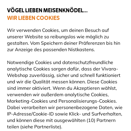
💛
Spätsommer-Boost
: Bis zu
15% sparen
!
VÖGEL LIEBEN MEISENKNÖDEL...
WIR LIEBEN COOKIES
Top-bewertet in 11 Ländern
Gratis Versand ab 49 €
Wir verwenden Cookies, um deinen Besuch auf
unserer Website so reibungslos wie möglich zu
gestalten. Vom Speichern deiner Präferenzen bis hin
zur Anzeige des passenden Nistkastens.
Vivara Kids - Informationen zur Serie
Notwendige Cookies und datenschutzfreundliche
analytische Cookies sorgen dafür, dass der Vivara-
Webshop zuverlässig, sicher und schnell funktioniert
und wir die Qualität messen können. Diese Cookies
sind immer aktiviert. Wenn du Akzeptieren wählst,
verwenden wir außerdem analytische Cookies,
Marketing-Cookies und Personalisierungs-Cookies.
Dabei verarbeiten wir personenbezogene Daten, wie
IP-Adresse/Cookie-ID sowie Klick- und Surfverhalten,
VIVARA KIDS - INFORMATIONEN
und können diese mit ausgewählten (10) Partnern
ZUR SERIE
teilen (siehe Partnerliste).