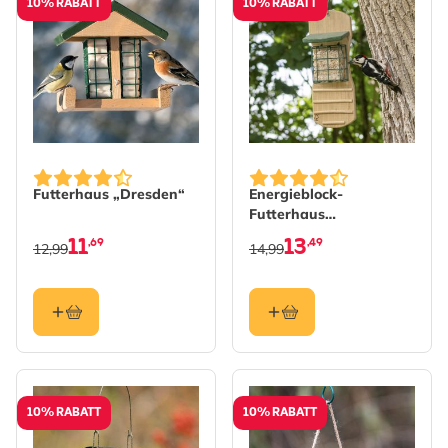
10% RABATT
10% RABATT
Futterhaus „Dresden“
Energieblock-
Futterhaus
„Spechtenbistro“
11
13
,69
,49
12,99
14,99
10% RABATT
10% RABATT