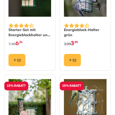
The price depends on the options chosen on the produc
Starter-Set mit
Energieblock-Halter
Energieblockhalter und
grün
einem Fettblock
6
3
,36
,59
7,48
3,99
15% RABATT
15% RABATT