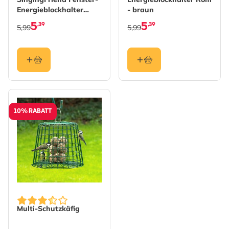
Energieblockhalter
- braun
„Anna“
5
5
,39
,39
5,99
5,99
10% RABATT
Multi-Schutzkäfig