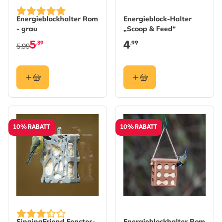
Energieblockhalter Rom
Energieblock-Halter
- grau
„Scoop & Feed“
5
4
,39
,99
5,99
10% RABATT
10% RABATT
SingingFriend Fenster-
Energieblockhalter Rom