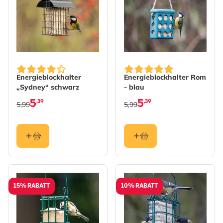
Energieblockhalter
Energieblockhalter Rom
„Sydney“ schwarz
- blau
5
5
,39
,39
5,99
5,99
15% RABATT
10% RABATT