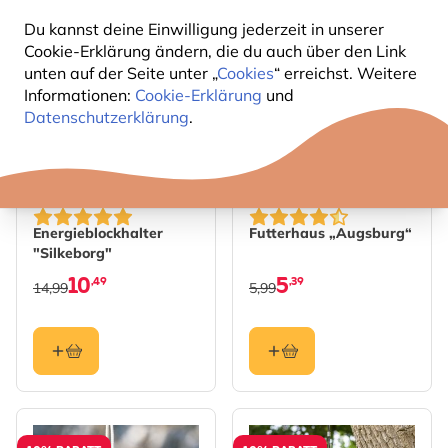
Du kannst deine Einwilligung jederzeit in unserer
30% RABATT
10% RABATT
Cookie-Erklärung ändern, die du auch über den Link
unten auf der Seite unter „
Cookies
“ erreichst. Weitere
Informationen:
Cookie-Erklärung
und
Datenschutzerklärung
.
Energieblockhalter
Futterhaus „Augsburg“
"Silkeborg"
10
5
,49
,39
14,99
5,99