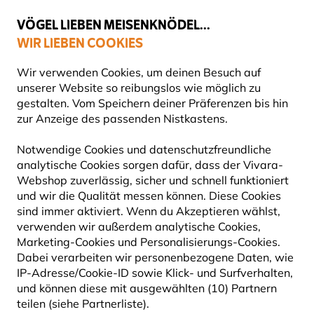
💛
Spätsommer-Boost
: Bis zu
15% sparen
!
VÖGEL LIEBEN MEISENKNÖDEL...
WIR LIEBEN COOKIES
Gratis Versand ab 49 €
Wir verwenden Cookies, um deinen Besuch auf
unserer Website so reibungslos wie möglich zu
gestalten. Vom Speichern deiner Präferenzen bis hin
zur Anzeige des passenden Nistkastens.
Vogelfuttersysteme
ENERGIEBLOCK-HALTER
Notwendige Cookies und datenschutzfreundliche
analytische Cookies sorgen dafür, dass der Vivara-
Webshop zuverlässig, sicher und schnell funktioniert
Fettblöcke gehören zu den nährstoffreichsten und
und wir die Qualität messen können. Diese Cookies
energiereichsten Futtermitteln, die du Wildvögeln
sind immer aktiviert. Wenn du Akzeptieren wählst,
anbieten kannst. Sie sind vollgepackt mit wicht
Mehr
verwenden wir außerdem analytische Cookies,
lesen
Marketing-Cookies und Personalisierungs-Cookies.
Dabei verarbeiten wir personenbezogene Daten, wie
IP-Adresse/Cookie-ID sowie Klick- und Surfverhalten,
15
Produkte
und können diese mit ausgewählten (10) Partnern
teilen (siehe Partnerliste).