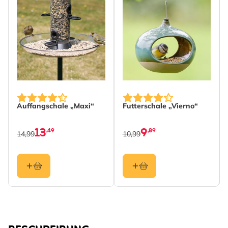
Auffangschale „Maxi“
Futterschale „Vierno“
13
9
,49
,89
14,99
10,99