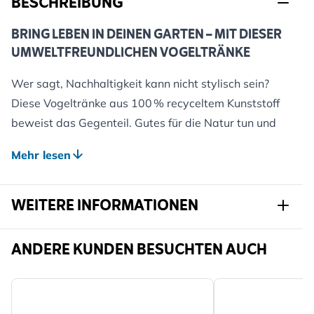
BESCHREIBUNG
BRING LEBEN IN DEINEN GARTEN – MIT DIESER
UMWELTFREUNDLICHEN VOGELTRÄNKE
Wer sagt, Nachhaltigkeit kann nicht stylisch sein?
Diese Vogeltränke aus 100 % recyceltem Kunststoff
beweist das Gegenteil. Gutes für die Natur tun und
dabei gut aussehen? Geht klar! Der Aufbau ist super
Mehr lesen
einfach – ganz ohne Werkzeug. Stell sie einfach in den
Garten, auf die Terrasse oder den Balkon und lass
WEITERE INFORMATIONEN
das Vogelkino beginnen!
Vögel brauchen Wasser nicht nur zum Trinken,
sondern auch, um ihr Gefieder in Schuss zu halten. Ein
Artikelnr.
304040119
ANDERE KUNDEN BESUCHTEN AUCH
kurzes Bad hilft, Schmutz zu lösen, damit sie sich
Marke
CJ Wildlife
richtig putzen können – ein wichtiger Vorgang, der sie
wasserdicht, warm und flugbereit hält. Mit dieser
Breite
390 mm