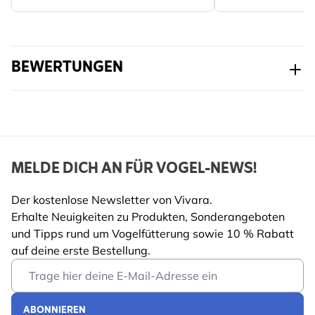
Hilft Vögeln, ihr Gefieder gesund und funktional zu
halten.
Leicht und einfach zu versetzen, wo du willst.
BEWERTUNGEN
Der perfekte Start für einen tierfreundlichen
Außenbereich.
WARUM VIVARA?
Entwickelt in Zusammenarbeit mit führenden
MELDE DICH AN FÜR VOGEL-NEWS!
Naturschutzorganisationen.
Der kostenlose Newsletter von Vivara.
Design mit Fokus auf Langlebigkeit, einfache Nutzung
Erhalte Neuigkeiten zu Produkten, Sonderangeboten
und Tierwohl.
und Tipps rund um Vogelfütterung sowie 10 % Rabatt
Einzigartiges Produkt – nur bei Vivara erhältlich.
auf deine erste Bestellung.
Von Expert*innen geprüft – für beste Qualität und
Email Address
echte Ergebnisse.
ABONNIEREN