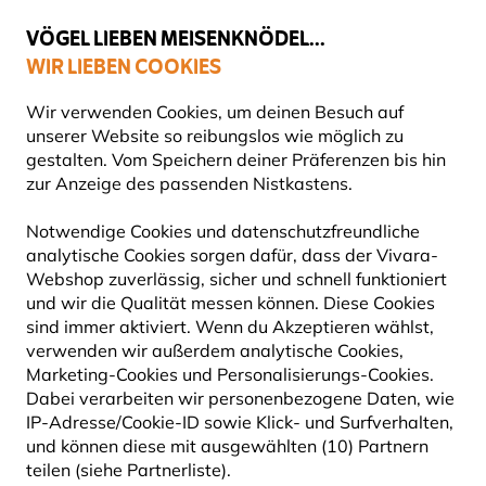
💛
Spätsommer-Boost
: Bis zu
15% sparen
!
VÖGEL LIEBEN MEISENKNÖDEL...
WIR LIEBEN COOKIES
Top-bewertet in 11 Ländern
Gratis Versand ab 49 €
Wir verwenden Cookies, um deinen Besuch auf
unserer Website so reibungslos wie möglich zu
gestalten. Vom Speichern deiner Präferenzen bis hin
zur Anzeige des passenden Nistkastens.
Vogelfuttersysteme
Vogeltränken
Notwendige Cookies und datenschutzfreundliche
analytische Cookies sorgen dafür, dass der Vivara-
Webshop zuverlässig, sicher und schnell funktioniert
und wir die Qualität messen können. Diese Cookies
sind immer aktiviert. Wenn du Akzeptieren wählst,
verwenden wir außerdem analytische Cookies,
Marketing-Cookies und Personalisierungs-Cookies.
Dabei verarbeiten wir personenbezogene Daten, wie
IP-Adresse/Cookie-ID sowie Klick- und Surfverhalten,
und können diese mit ausgewählten (10) Partnern
teilen (siehe Partnerliste).