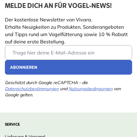
MELDE DICH AN FÜR VOGEL-NEWS!
vertikaler Akzent mit Strukturwirkung. Diese Pflanze
Länge
115 mm
lässt sich gut kombinieren mit Königskerze, Wilde
Der kostenlose Newsletter von Vivara.
Gewicht
0.75 kg
Möhre und Margerite.
Mehr lesen
Erhalte Neuigkeiten zu Produkten, Sonderangeboten
Heimischer Status:
Profitierende
Biene, Vogel,
und Tipps rund um Vogelfütterung sowie 10 % Rabatt
Heimisch in Deutschland – wertvoll für Insekten und
Gartentiere
Schmetterling
auf deine erste Bestellung.
Vögel.
Email Address
Farbe
Lila
Pflegehinweise:
Pflanzzeit:
Herbst oder Frühjahr
Mehrjährig
Ja
ABONNIEREN
Licht & Boden:
Sonnig, trocken bis frisch
Topfgröße
11cm
Pflege:
Nach dem Samenfall entfernen oder stehen
Geschützt durch Google reCAPTCHA - die
Datenschutzbestimmungen
und
Nutzungsbedingungen
von
lassen für Winterstruktur
Standort
Sonnenlicht
Google gelten.
Überwinterung:
Samenstände stehen lassen für
Bodenart
Feucht
Vögel
Lebenszyklus
Blütemonate
: Zweijährig, mit Selbstaussaat
Jun, Jul
SERVICE
Erntemonate
Februar
Lieferung & Versand