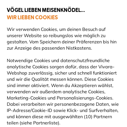
💛
Spätsommer-Boost
: Bis zu
15% sparen
!
VÖGEL LIEBEN MEISENKNÖDEL...
WIR LIEBEN COOKIES
Top-bewertet in 11 Ländern
Gratis Versand ab 49 €
Wir verwenden Cookies, um deinen Besuch auf
unserer Website so reibungslos wie möglich zu
gestalten. Vom Speichern deiner Präferenzen bis hin
zur Anzeige des passenden Nistkastens.
Pflanzen
Bio-Pflanzen
Notwendige Cookies und datenschutzfreundliche
analytische Cookies sorgen dafür, dass der Vivara-
Webshop zuverlässig, sicher und schnell funktioniert
und wir die Qualität messen können. Diese Cookies
sind immer aktiviert. Wenn du Akzeptieren wählst,
verwenden wir außerdem analytische Cookies,
Marketing-Cookies und Personalisierungs-Cookies.
Dabei verarbeiten wir personenbezogene Daten, wie
IP-Adresse/Cookie-ID sowie Klick- und Surfverhalten,
und können diese mit ausgewählten (10) Partnern
teilen (siehe Partnerliste).