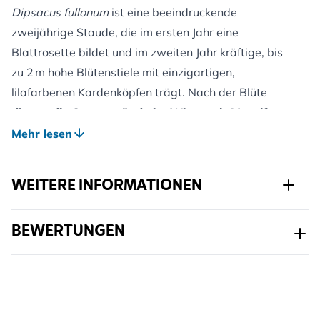
Dipsacus fullonum
ist eine beeindruckende
zweijährige Staude, die im ersten Jahr eine
Blattrosette bildet und im zweiten Jahr kräftige, bis
zu 2 m hohe Blütenstiele mit einzigartigen,
lilafarbenen Kardenköpfen trägt. Nach der Blüte
dienen die Samenstände im Winter als Vogelfutter,
vor allem für Stieglitze
.
Mehr lesen
Die Pflanze ist pflegeleicht, robust und passt perfekt
in naturnahe Gärten oder an den Rand von
WEITERE INFORMATIONEN
Wildblumenwiesen.
Vorteile für Gartentiere:
Artikelnr.
822100120
BEWERTUNGEN
Bietet reichlich Nektar im Sommer und wertvolle
Samen im Winter – doppelt nützlich für die
Marke
Kwekerij Verhoeven
Artenvielfalt.
Breite
147 mm
Gestaltungsideen:
Höhe
337 mm
Ideal für Naturgärten, Wildblumenwiesen oder als