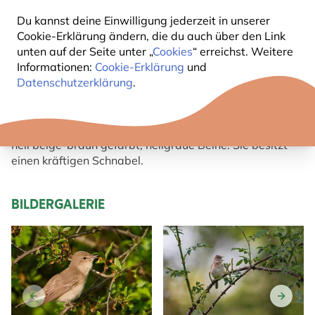
Du kannst deine Einwilligung jederzeit in unserer
KURZBESCHREIBUNG
Cookie-Erklärung ändern, die du auch über den Link
unten auf der Seite unter „
Cookies
“ erreichst. Weitere
GARTENGRASMÜCKE
Informationen:
Cookie-Erklärung
und
Datenschutzerklärung
.
Die Gartengrasmücke ist fast so groß wie der
Haussperling, jedoch wesentlich schlanker.
Ihr Körper ist an der Oberseite braun, an der Unterseite
hell beige-braun gefärbt; hellgraue Beine. Sie besitzt
einen kräftigen Schnabel.
BILDERGALERIE