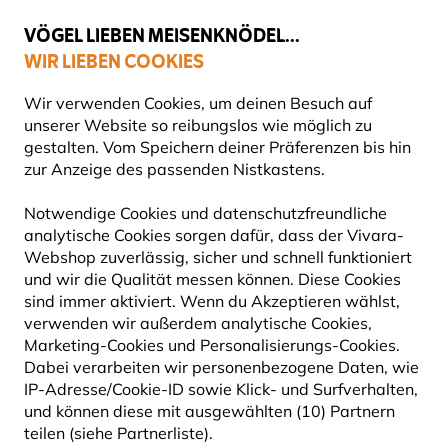
💛
Spätsommer-Boost
: Bis zu
15% sparen
!
VÖGEL LIEBEN MEISENKNÖDEL...
WIR LIEBEN COOKIES
Top-bewertet in 11 Ländern
Gratis Versand ab 49 €
Wir verwenden Cookies, um deinen Besuch auf
unserer Website so reibungslos wie möglich zu
gestalten. Vom Speichern deiner Präferenzen bis hin
zur Anzeige des passenden Nistkastens.
Blog
Tierarten
Gartengrasmücke
GARTENGRASMÜCKE
Notwendige Cookies und datenschutzfreundliche
analytische Cookies sorgen dafür, dass der Vivara-
Webshop zuverlässig, sicher und schnell funktioniert
27 September 2024
und wir die Qualität messen können. Diese Cookies
TIERARTEN
VÖGEL
sind immer aktiviert. Wenn du Akzeptieren wählst,
verwenden wir außerdem analytische Cookies,
Marketing-Cookies und Personalisierungs-Cookies.
Dabei verarbeiten wir personenbezogene Daten, wie
IP-Adresse/Cookie-ID sowie Klick- und Surfverhalten,
und können diese mit ausgewählten (10) Partnern
teilen (siehe Partnerliste).