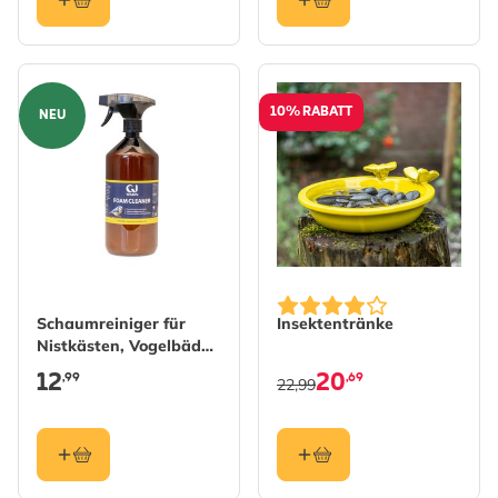
10% RABATT
NEU
Schaumreiniger für
Insektentränke
Nistkästen, Vogelbäder
und Futterspender
12
20
,99
,69
22,99