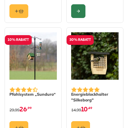
KONFIGURIEREN
10% RABATT
30% RABATT
Pfahlsystem „Sunduro“
Energieblockhalter
"Silkeborg"
26
10
,99
,49
29,99
14,99