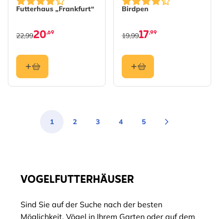
Futterhaus „Frankfurt“
Birdpen
20
17
,69
,99
22,99
19,99
1
2
3
4
5
Sie lesen gerade die Seite
Seite
Seite
Seite
Seite
VOGELFUTTERHÄUSER
Sind Sie auf der Suche nach der besten
Möglichkeit, Vögel in Ihrem Garten oder auf dem