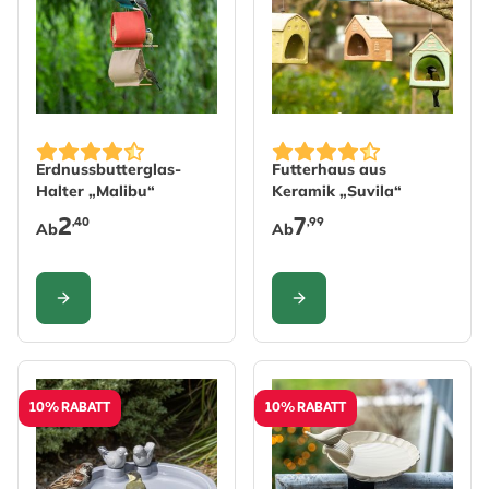
The price depends on the options chosen on the produc
The price depends on the 
Erdnussbutterglas-
Futterhaus aus
Halter „Malibu“
Keramik „Suvila“
2
7
,40
,99
Ab
Ab
KONFIGURIEREN
KONFIGURIEREN
10% RABATT
10% RABATT