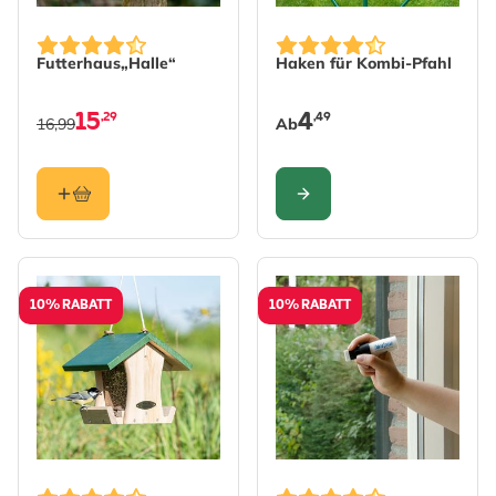
The price depends on the 
Futterhaus„Halle“
Haken für Kombi-Pfahl
15
4
,29
,49
16,99
Ab
KONFIGURIEREN
10% RABATT
10% RABATT