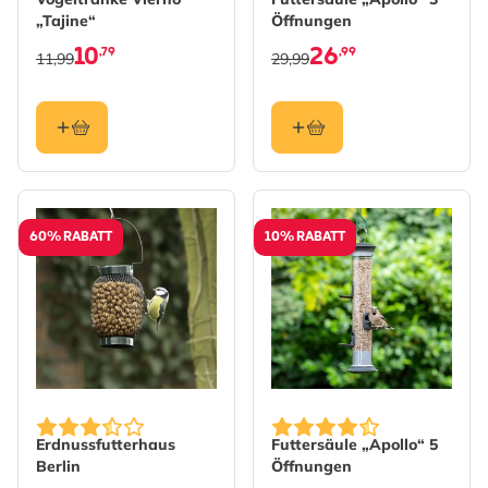
„Tajine“
Öffnungen
10
26
,79
,99
11,99
29,99
60% RABATT
10% RABATT
The price depends on the options chosen on the produc
Erdnussfutterhaus
Futtersäule „Apollo“ 5
Berlin
Öffnungen