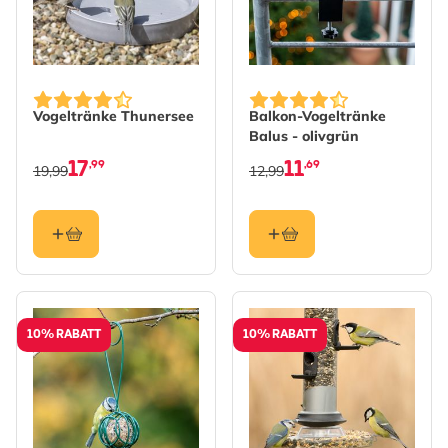
Vogeltränke Thunersee
Balkon-Vogeltränke
Balus - olivgrün
17
11
,99
,69
19,99
12,99
10% RABATT
10% RABATT