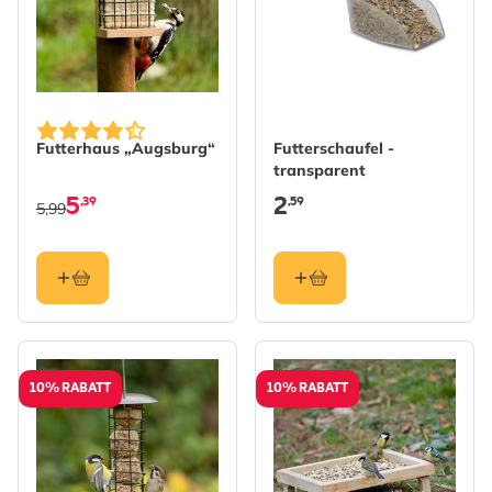
Futterhaus „Augsburg“
Futterschaufel -
transparent
5
2
,39
,59
5,99
10% RABATT
10% RABATT