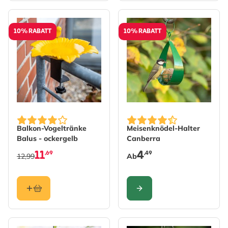
10% RABATT
10% RABATT
The price depends on the 
Balkon-Vogeltränke
Meisenknödel-Halter
Balus - ockergelb
Canberra
11
4
,69
,49
12,99
Ab
KONFIGURIEREN