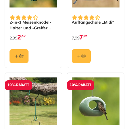
2-in-1 Meisenknödel-
Auffangschale „Midi“
Halter und -Greifer
„Lima“
2
7
,69
,19
2,99
7,99
10% RABATT
10% RABATT