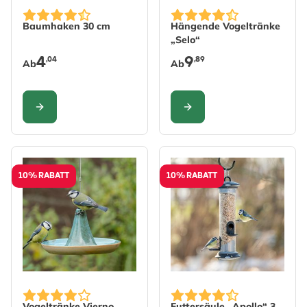
The price depends on the options chosen on the produc
The price depends on the 
Baumhaken 30 cm
Hängende Vogeltränke
„Selo“
4
9
,04
,89
Ab
Ab
KONFIGURIEREN
KONFIGURIEREN
10% RABATT
10% RABATT
Vogeltränke Vierno
Futtersäule „Apollo“ 3