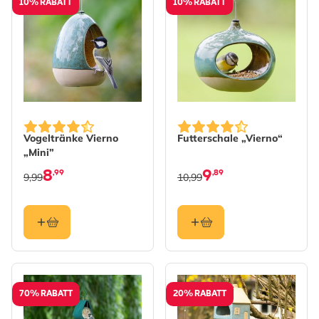
10% RABATT
10% RABATT
Vogeltränke Vierno
Futterschale „Vierno“
„Mini”
8
9
,99
,89
9,99
10,99
70% RABATT
20% RABATT