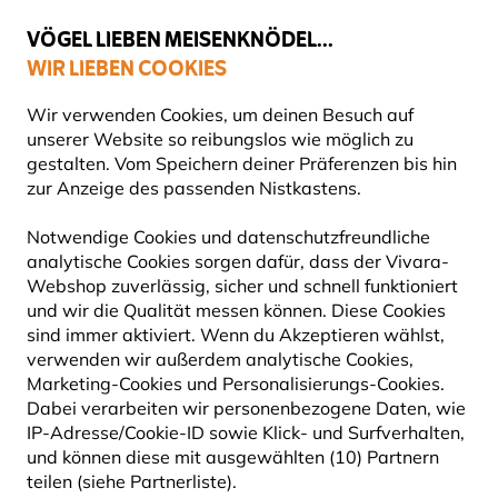
💛
Spätsommer-Boost
: Bis zu
15% sparen
!
VÖGEL LIEBEN MEISENKNÖDEL...
WIR LIEBEN COOKIES
500+ Produkte von Partnern empfohlen
Wir verwenden Cookies, um deinen Besuch auf
unserer Website so reibungslos wie möglich zu
gestalten. Vom Speichern deiner Präferenzen bis hin
zur Anzeige des passenden Nistkastens.
VOGELFUTTERSYSTEME
Notwendige Cookies und datenschutzfreundliche
analytische Cookies sorgen dafür, dass der Vivara-
Webshop zuverlässig, sicher und schnell funktioniert
Suchst du nach der besten Möglichkeit, die Vögel in
und wir die Qualität messen können. Diese Cookies
deinem Garten oder auf deinem Balkon zu füttern?
sind immer aktiviert. Wenn du Akzeptieren wählst,
Willkommen bei unserer Auswahl an hochwertigen
verwenden wir außerdem analytische Cookies,
Mehr lesen
Marketing-Cookies und Personalisierungs-Cookies.
Dabei verarbeiten wir personenbezogene Daten, wie
IP-Adresse/Cookie-ID sowie Klick- und Surfverhalten,
226
Produkte
und können diese mit ausgewählten (10) Partnern
teilen (siehe Partnerliste).