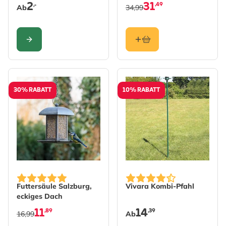
2
31
,49
,-
Ab
34,99
KONFIGURIEREN
30% RABATT
10% RABATT
The price depends on the 
Futtersäule Salzburg,
Vivara Kombi-Pfahl
eckiges Dach
11
14
,89
,39
16,99
Ab