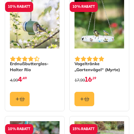
10% RABATT
10% RABATT
Erdnußbutterglas-
Vogeltränke
Halter Rio
„Gartenvögel“ (Myrte)
4
16
,49
,19
4,99
17,99
10% RABATT
15% RABATT