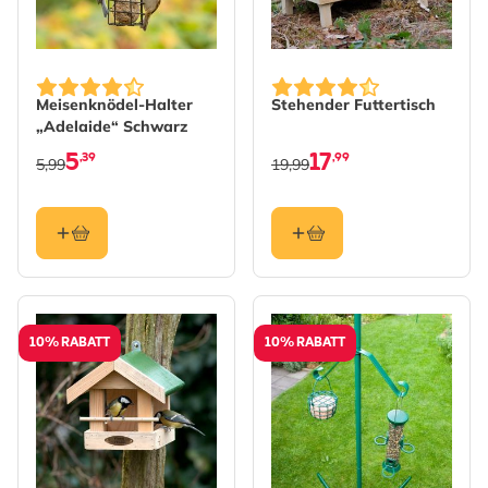
Meisenknödel-Halter
Stehender Futtertisch
„Adelaide“ Schwarz
5
17
,39
,99
5,99
19,99
10% RABATT
10% RABATT