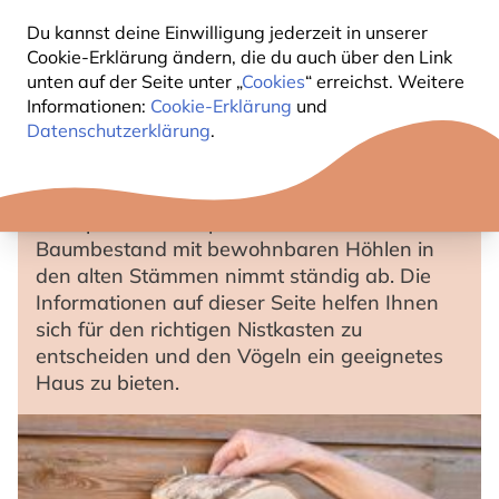
Vögel in ihrem Lebensraum beobachten
Du kannst deine Einwilligung jederzeit in unserer
kann. Gleichzeitig erfahren die Gartenvögel
Cookie-Erklärung ändern, die du auch über den Link
eine große Hilfe, denn die natürlichen
unten auf der Seite unter „
Cookies
“ erreichst. Weitere
Nistmöglichkeiten werden zunehmend
Informationen:
Cookie-Erklärung
und
geringer. Ackerflächen verschwinden, Löcher
Datenschutzerklärung
.
und Spalten in Gebäudewänden werden im
Zuge von Restaurierungen verputzt. Defekte
Dachziegel werden ausgewechselt und damit
Schlupflöcher versperrt und auch alter
Baumbestand mit bewohnbaren Höhlen in
den alten Stämmen nimmt ständig ab. Die
Informationen auf dieser Seite helfen Ihnen
sich für den richtigen Nistkasten zu
entscheiden und den Vögeln ein geeignetes
Haus zu bieten.