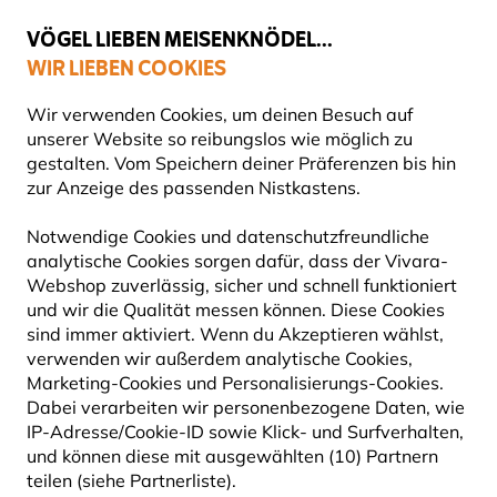
💛
Spätsommer-Boost
: Bis zu
15% sparen
!
VÖGEL LIEBEN MEISENKNÖDEL...
WIR LIEBEN COOKIES
Gratis Versand ab 49 €
Wir verwenden Cookies, um deinen Besuch auf
unserer Website so reibungslos wie möglich zu
gestalten. Vom Speichern deiner Präferenzen bis hin
zur Anzeige des passenden Nistkastens.
Tipps zur Auswahl von Nistkästen und Nisthilfen für Ga
WIE WÄHLE ICH DEN RICHTIGEN NISTKASTEN?
Notwendige Cookies und datenschutzfreundliche
analytische Cookies sorgen dafür, dass der Vivara-
Webshop zuverlässig, sicher und schnell funktioniert
und wir die Qualität messen können. Diese Cookies
sind immer aktiviert. Wenn du Akzeptieren wählst,
verwenden wir außerdem analytische Cookies,
Marketing-Cookies und Personalisierungs-Cookies.
TIPPS ZUR AUSWAHL VON NISTKÄSTEN UND
Dabei verarbeiten wir personenbezogene Daten, wie
NISTHILFEN
IP-Adresse/Cookie-ID sowie Klick- und Surfverhalten,
Wer in seinem Garten Nistkästen anbringt,
und können diese mit ausgewählten (10) Partnern
hat anschließend viel Freude, wenn er die
teilen (siehe Partnerliste).