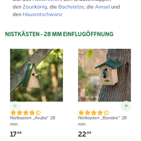
den
Zaunkönig
, die
Bachstelze
, die
Amsel
und
den
Hausrotschwanz
NISTKÄSTEN - 28 MM EINFLUGÖFFNUNG
Nistkasten „Aruba“ 28
Nistkasten „Bonaire“ 28
mm
mm
17
22
,99
,99