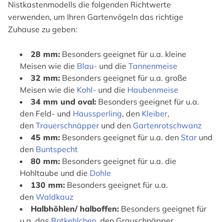
Nistkastenmodells die folgenden Richtwerte
verwenden, um Ihren Gartenvögeln das richtige
Zuhause zu geben:
28 mm:
Besonders geeignet für u.a. kleine
Meisen wie die
Blau-
und die
Tannenmeise
32 mm:
Besonders geeignet für u.a. große
Meisen wie die
Kohl-
und die
Haubenmeise
34 mm und oval:
Besonders geeignet für u.a.
den Feld- und
Haussperling
, den
Kleiber
,
den
Trauerschnäpper
und den
Gartenrotschwanz
45 mm:
Besonders geeignet für u.a. den
Star
und
den
Buntspecht
80 mm:
Besonders geeignet für u.a. die
Hohltaube und die
Dohle
130 mm:
Besonders geeignet für u.a.
den
Waldkauz
Halbhöhlen/ halboffen:
Besonders geeignet für
u.a. das
Rotkehlchen
, den Grauschnäpper,