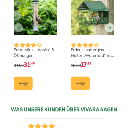
Futtersäule „Apollo“ 5
Erdnussbutterglas-
Öffnungen
Halter „Waterford“ mit
Schutzkappe
31
17
,49
,99
34,99
19,99
WAS UNSERE KUNDEN ÜBER VIVARA SAGEN