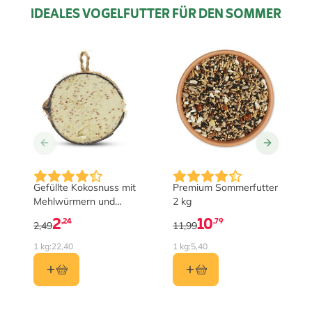
IDEALES VOGELFUTTER FÜR DEN SOMMER
Gefüllte Kokosnuss mit
Premium Sommerfutter
Mehlwürmern und
2 kg
Insekten halb
2
10
,24
,79
2,49
11,99
1 kg:
22,40
1 kg:
5,40