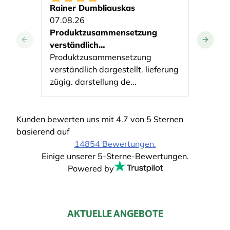
Rainer Dumbliauskas
G. Ku
07.08.26
07.08
Produktzusammensetzung
reibu
verständlich…
Nach w
Produktzusammensetzung
mit me
verständlich dargestellt. lieferung
unkomp
zügig. darstellung de...
Kunden bewerten uns mit 4.7 von 5 Sternen
basierend auf
14854 Bewertungen.
Einige unserer 5-Sterne-Bewertungen.
Powered by
AKTUELLE ANGEBOTE