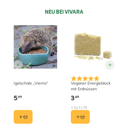
NEU BEI VIVARA
Igelschale „Vierno“
Veganer Energieblock
mit Erdnüssen
5
3
,99
,49
1 kg:
11,08