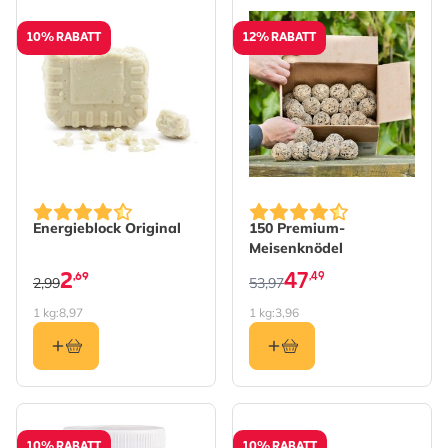
10% RABATT
12% RABATT
The price depends on the 
Energieblock Original
150 Premium-
Meisenknödel
2
47
,69
,49
2,99
53,97
1 kg:
8,97
1 kg:
3,96
10% RABATT
10% RABATT