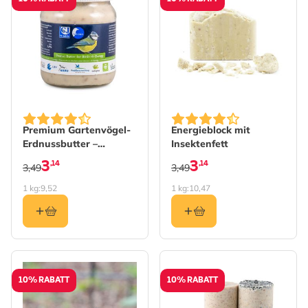
Premium Gartenvögel-
Energieblock mit
Erdnussbutter –
Insektenfett
energiereich
3
3
,14
,14
3,49
3,49
1 kg:
9,52
1 kg:
10,47
10% RABATT
10% RABATT