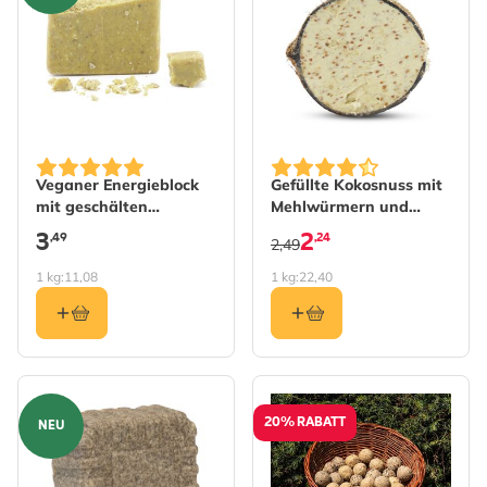
Veganer Energieblock
Gefüllte Kokosnuss mit
mit geschälten
Mehlwürmern und
Sonnenblumenkernen
Insekten halb
3
2
,49
,24
2,49
1 kg:
11,08
1 kg:
22,40
20% RABATT
NEU