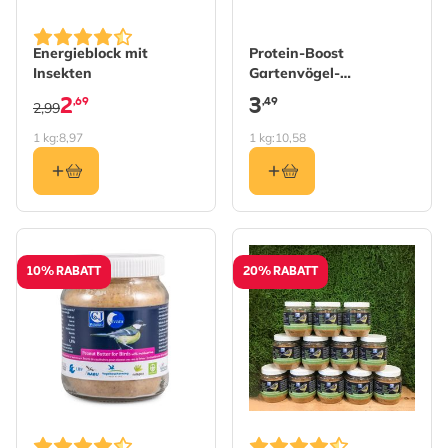
Energieblock mit
Protein-Boost
Insekten
Gartenvögel-
Erdnussbutter
2
3
,69
,49
2,99
1 kg:
8,97
1 kg:
10,58
10% RABATT
20% RABATT
The price depends on the 