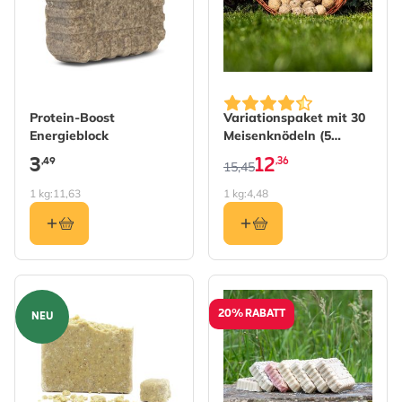
The price depends on the 
Protein-Boost
Variationspaket mit 30
Energieblock
Meisenknödeln (5
verschiedene Sorten)
3
12
,49
,36
15,45
1 kg:
11,63
1 kg:
4,48
20% RABATT
NEU