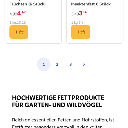
Früchten (6 Stück)
Insektenfett 6 Stück
4
3
,49
,14
4,99
3,49
1 kg:
10,25
1 kg:
6,54
1
2
3
Sie lesen gerade die Seite
Seite
Seite
HOCHWERTIGE FETTPRODUKTE
FÜR GARTEN- UND WILDVÖGEL
Reich an essentiellen Fetten und Nährstoffen, ist
Fettfutter besonders wertvoll in den kalten