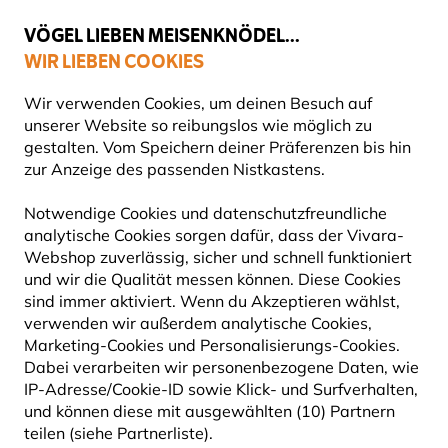
💛
Spätsommer-Boost
: Bis zu
15% sparen
!
VÖGEL LIEBEN MEISENKNÖDEL...
WIR LIEBEN COOKIES
Gratis Versand ab 49 €
Wir verwenden Cookies, um deinen Besuch auf
unserer Website so reibungslos wie möglich zu
gestalten. Vom Speichern deiner Präferenzen bis hin
zur Anzeige des passenden Nistkastens.
Vogelfutter
FETTFUTTER FÜR VÖGEL
Notwendige Cookies und datenschutzfreundliche
analytische Cookies sorgen dafür, dass der Vivara-
Webshop zuverlässig, sicher und schnell funktioniert
Fettfutter für Vögel ist ein energiereicher Leckerbissen,
und wir die Qualität messen können. Diese Cookies
der eine wichtige Rolle dabei spielt, deine Gartenvögel
sind immer aktiviert. Wenn du Akzeptieren wählst,
das ganze Jahr über zu unterstü
Mehr lesen
verwenden wir außerdem analytische Cookies,
Marketing-Cookies und Personalisierungs-Cookies.
Dabei verarbeiten wir personenbezogene Daten, wie
84
Produkte
IP-Adresse/Cookie-ID sowie Klick- und Surfverhalten,
und können diese mit ausgewählten (10) Partnern
teilen (siehe Partnerliste).