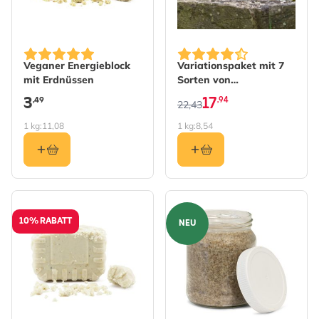
The price depends on the 
Veganer Energieblock
Variationspaket mit 7
mit Erdnüssen
Sorten von
Energieblöcken
3
17
,49
,94
22,43
1 kg:
11,08
1 kg:
8,54
10% RABATT
NEU