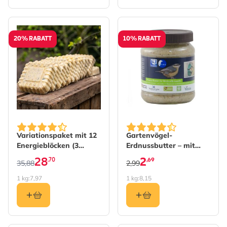
20% RABATT
10% RABATT
The price depends on the options chosen on the produc
Variationspaket mit 12
Gartenvögel-
Energieblöcken (3
Erdnussbutter – mit
verschiedene Sorten)
Insekten
28
2
,70
,69
35,88
2,99
1 kg:
7,97
1 kg:
8,15