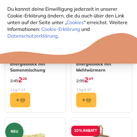
10% RABATT
10% RABATT
Du kannst deine Einwilligung jederzeit in unserer
Cookie-Erklärung ändern, die du auch über den Link
unten auf der Seite unter „
Cookies
“ erreichst. Weitere
Informationen:
Cookie-Erklärung
und
Datenschutzerklärung
.
Energieblock mit
Energieblock mit
Samenmischung
Mehlwürmern
2
2
,24
,69
2,49
2,99
1 kg:
7,47
1 kg:
8,97
10% RABATT
NEU