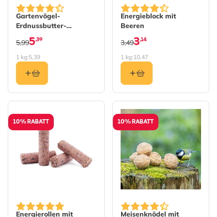
Gartenvögel-
Energieblock mit
Erdnussbutter-
Beeren
Futtermasse 1 kg
5
3
,39
,14
5,99
3,49
1 kg:
5,39
1 kg:
10,47
10% RABATT
10% RABATT
Energierollen mit
Meisenknödel mit