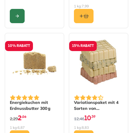
1 kg:
7,99
KONFIGURIEREN
10% RABATT
15% RABATT
The price depends on the 
Energiekuchen mit
Variationspaket mit 4
Erdnussbutter 300 g
Sorten von
Energieblöcken
2
10
,06
,59
2,29
12,46
1 kg:
6,87
1 kg:
8,83