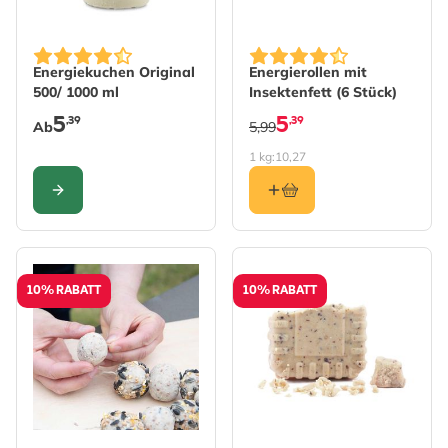
The price depends on the options chosen on the produc
Energiekuchen Original
Energierollen mit
500/ 1000 ml
Insektenfett (6 Stück)
5
5
,39
,39
Ab
5,99
1 kg:
10,27
KONFIGURIEREN
10% RABATT
10% RABATT