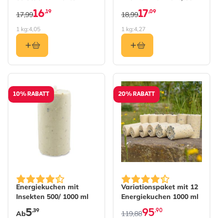
Stück im Karton
16
17
,19
,09
17,99
18,99
1 kg:
4,05
1 kg:
4,27
10% RABATT
20% RABATT
The price depends on the options chosen on the produc
The price depends on the 
Energiekuchen mit
Variationspaket mit 12
Insekten 500/ 1000 ml
Energiekuchen 1000 ml
5
95
,39
,90
Ab
119,88