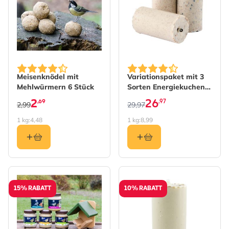
The price depends on the 
Meisenknödel mit
Variationspaket mit 3
Mehlwürmern 6 Stück
Sorten Energiekuchen a
1000 ml
2
26
,69
,97
2,99
29,97
1 kg:
4,48
1 kg:
8,99
15% RABATT
10% RABATT