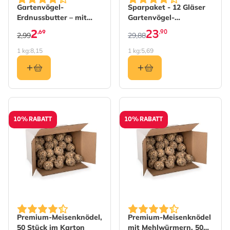
Gartenvögel-
Sparpaket - 12 Gläser
Erdnussbutter – mit
Gartenvögel-
Mehlwürmern
Erdnussbutter -
2
23
,69
,90
2,99
29,88
proteinreich
1 kg:
8,15
1 kg:
5,69
10% RABATT
10% RABATT
Premium-Meisenknödel,
Premium-Meisenknödel
50 Stück im Karton
mit Mehlwürmern, 50