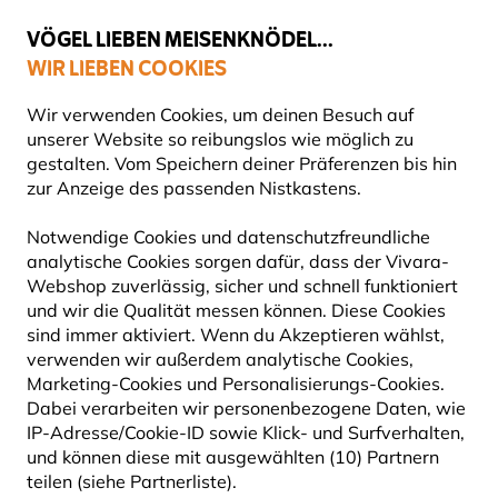
💛
Spätsommer-Boost
: Bis zu
15% sparen
!
VÖGEL LIEBEN MEISENKNÖDEL...
WIR LIEBEN COOKIES
Gratis Versand ab 49 €
Wir verwenden Cookies, um deinen Besuch auf
unserer Website so reibungslos wie möglich zu
gestalten. Vom Speichern deiner Präferenzen bis hin
zur Anzeige des passenden Nistkastens.
Vogelfuttersysteme
VOGELFUTTERHÄUSER AUS HOLZ
Notwendige Cookies und datenschutzfreundliche
analytische Cookies sorgen dafür, dass der Vivara-
Webshop zuverlässig, sicher und schnell funktioniert
Ein Vogelfutterhaus aus Holz ist eine charmante und
und wir die Qualität messen können. Diese Cookies
funktionale Ergänzung für jeden Außenbereich und lädt
sind immer aktiviert. Wenn du Akzeptieren wählst,
wunderschöne Vögel in deinen Garten od
Mehr lesen
verwenden wir außerdem analytische Cookies,
Marketing-Cookies und Personalisierungs-Cookies.
Dabei verarbeiten wir personenbezogene Daten, wie
41
Produkte
IP-Adresse/Cookie-ID sowie Klick- und Surfverhalten,
und können diese mit ausgewählten (10) Partnern
teilen (siehe Partnerliste).