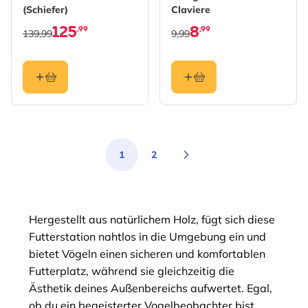
(Schiefer)
Claviere
125
8
,99
,99
139,99
9,99
1
2
Sie lesen gerade die Seite
Seite
Hergestellt aus natürlichem Holz, fügt sich diese
Futterstation nahtlos in die Umgebung ein und
bietet Vögeln einen sicheren und komfortablen
Futterplatz, während sie gleichzeitig die
Ästhetik deines Außenbereichs aufwertet. Egal,
ob du ein begeisterter Vogelbeobachter bist