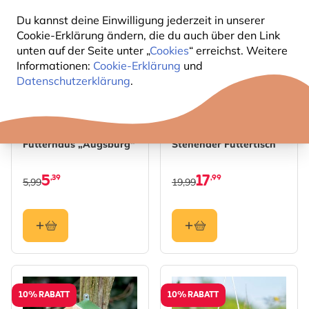
10% RABATT
10% RABATT
Du kannst deine Einwilligung jederzeit in unserer
Cookie-Erklärung ändern, die du auch über den Link
unten auf der Seite unter „
Cookies
“ erreichst. Weitere
Informationen:
Cookie-Erklärung
und
Datenschutzerklärung
.
Futterhaus „Augsburg“
Stehender Futtertisch
5
17
,39
,99
5,99
19,99
10% RABATT
10% RABATT