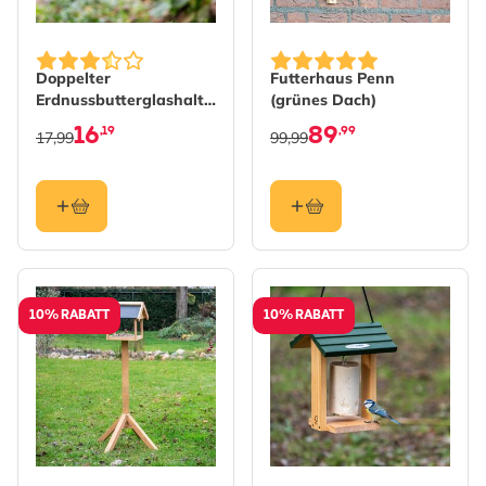
Doppelter
Futterhaus Penn
Erdnussbutterglashalter
(grünes Dach)
„Lifford"
16
89
,19
,99
17,99
99,99
10% RABATT
10% RABATT