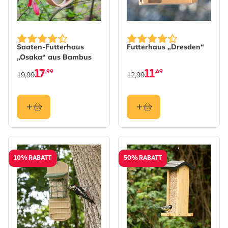
Saaten-Futterhaus
Futterhaus „Dresden“
„Osaka“ aus Bambus
17
11
,99
,69
19,99
12,99
10% RABATT
50% RABATT