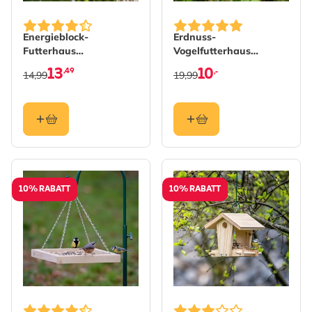
Energieblock-
Erdnuss-
Futterhaus
Vogelfutterhaus
„Spechtenbistro“
Aalborg Zedernholz
13
10
,49
,-
14,99
19,99
10% RABATT
10% RABATT