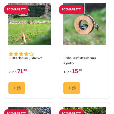
10% RABATT
10% RABATT
Futterhaus „Shaw“
Erdnussfutterhaus
Kyoto
71
15
,99
,29
79,99
16,99
10% RABATT
10% RABATT