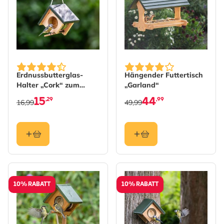
Erdnussbutterglas-
Hängender Futtertisch
Halter „Cork“ zum
„Garland“
Aufhängen
15
44
,29
,99
16,99
49,99
10% RABATT
10% RABATT