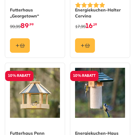
Futterhaus
Energiekuchen-Halter
„Georgetown“
Cervina
89
16
,99
,19
99,99
17,99
10% RABATT
10% RABATT
Futterhaus Penn
Energiekuchen-Haus