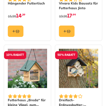
Hängender Futtertisch
Vivara Kids Bausatz für
Futterhaus Jinto
14
17
,39
,99
15,99
19,99
10% RABATT
50% RABATT
Futterhaus „Breda“ für
Dreifach-
kleine Vögel, zum
Erdnussbutter-