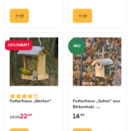
10% RABATT
NEU
Futterhaus „Merkur“
Futterhaus „Solna” aus
Birkenholz -
naturbelassen
22
14
,49
,99
24,99