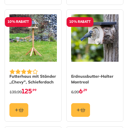
10% RABATT
10% RABATT
Futterhaus mit Ständer
Erdnussbutter-Halter
,,Chevy", Schieferdach
Montreal
125
6
,99
,29
139,99
6,99