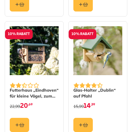
10% RABATT
10% RABATT
Futterhaus „Eindhoven“
Glas-Halter „Dublin“
für kleine Vögel, zum
auf Pfahl
Aufhängen
20
14
,69
,39
22,99
15,99