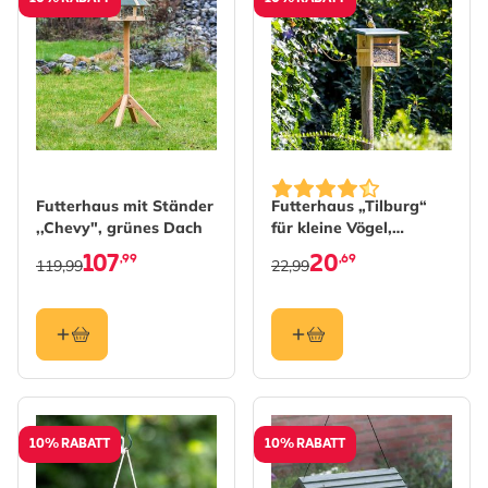
Futterhaus mit Ständer
Futterhaus „Tilburg“
,,Chevy", grünes Dach
für kleine Vögel,
Wandbefestigung
107
20
,99
,69
119,99
22,99
10% RABATT
10% RABATT