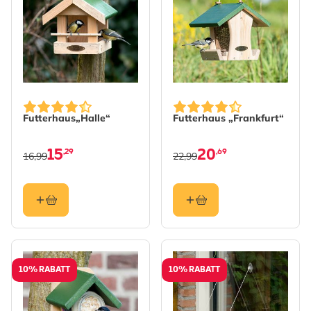
Futterhaus„Halle“
Futterhaus „Frankfurt“
15
20
,29
,69
16,99
22,99
10% RABATT
10% RABATT