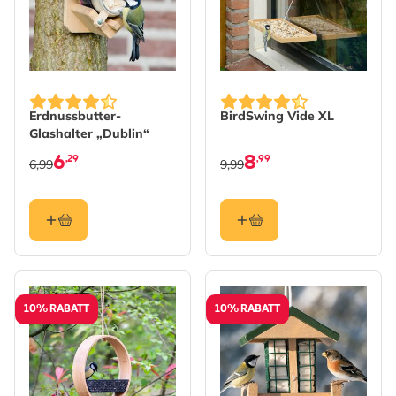
Erdnussbutter-
BirdSwing Vide XL
Glashalter „Dublin“
6
8
,29
,99
6,99
9,99
10% RABATT
10% RABATT