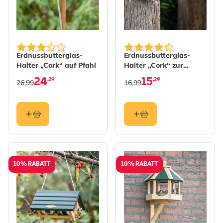
Erdnussbutterglas-
Erdnussbutterglas-
Halter „Cork“ auf Pfahl
Halter „Cork“ zur
Wandmontage
24
15
,29
,29
26,99
16,99
10% RABATT
10% RABATT