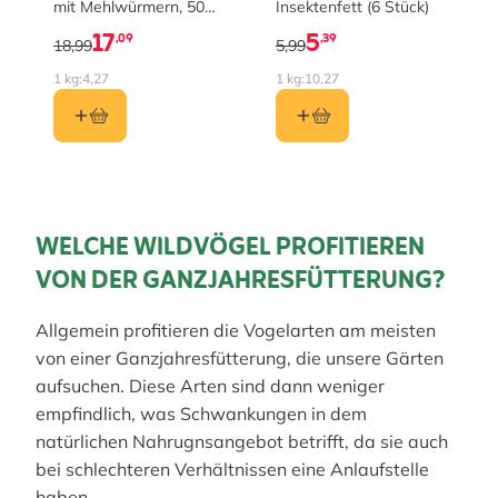
mit Mehlwürmern, 50
Insektenfett (6 Stück)
Stück im Karton
17
5
,09
,39
18,99
5,99
1 kg:
4,27
1 kg:
10,27
WELCHE WILDVÖGEL PROFITIEREN
VON DER GANZJAHRESFÜTTERUNG?
Allgemein profitieren die Vogelarten am meisten
von einer Ganzjahresfütterung, die unsere Gärten
aufsuchen. Diese Arten sind dann weniger
empfindlich, was Schwankungen in dem
natürlichen Nahrugnsangebot betrifft, da sie auch
bei schlechteren Verhältnissen eine Anlaufstelle
haben.