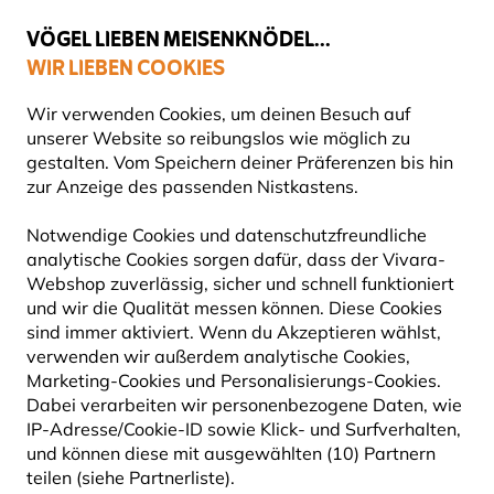
💛
Spätsommer-Boost
: Bis zu
15% sparen
!
VÖGEL LIEBEN MEISENKNÖDEL...
WIR LIEBEN COOKIES
Gratis Versand ab 49 €
Wir verwenden Cookies, um deinen Besuch auf
unserer Website so reibungslos wie möglich zu
gestalten. Vom Speichern deiner Präferenzen bis hin
zur Anzeige des passenden Nistkastens.
Ist die Ganzjahresfütterung von Wildvögeln sinnvoll?
IST DIE GANZJAHRESFÜTTERUNG VON
Notwendige Cookies und datenschutzfreundliche
analytische Cookies sorgen dafür, dass der Vivara-
WILDVÖGELN SINNVOLL?
Webshop zuverlässig, sicher und schnell funktioniert
und wir die Qualität messen können. Diese Cookies
sind immer aktiviert. Wenn du Akzeptieren wählst,
verwenden wir außerdem analytische Cookies,
Die sogenannte (angepasste) Ganzjahresfütterung
Marketing-Cookies und Personalisierungs-Cookies.
ist ein
viel diskutiertes Thema
- sowohl unter
Dabei verarbeiten wir personenbezogene Daten, wie
IP-Adresse/Cookie-ID sowie Klick- und Surfverhalten,
Garten- und Balkonbesitzern als auch unter
und können diese mit ausgewählten (10) Partnern
Naturexperten. Während früher die Fütterung von
teilen (siehe Partnerliste).
Wildvögeln nur im Winter oder gar bei