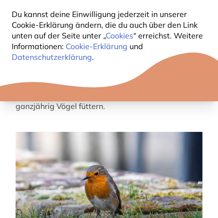
geschlossener Schneedecke empfohlen wurde,
Du kannst deine Einwilligung jederzeit in unserer
haben Forschungsergebnisse und Entwicklungen in
Cookie-Erklärung ändern, die du auch über den Link
den letzten Jahren eine Diskussion wachgerüttelt,
unten auf der Seite unter „
Cookies
“ erreichst. Weitere
ob eine Fütterung während der anderen
Informationen:
Cookie-Erklärung
und
Datenschutzerklärung
.
Jahreszeiten nicht auch einen Nutzen hat oder gar
wichtig ist. Der
Rückgang von natürlichen
Lebensräumen
sowie das
Insektensterben
sind
zwei der Gründe, warum immer mehr Leute
ganzjährig Vögel füttern.