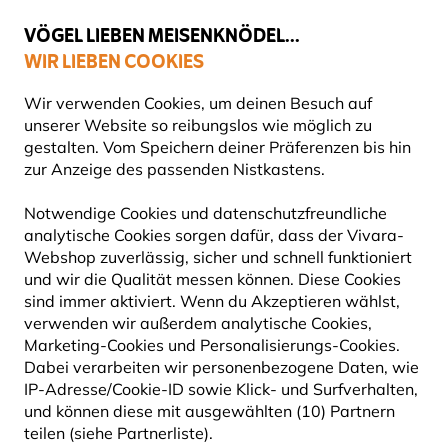
💛
Spätsommer-Boost
: Bis zu
15% sparen
!
VÖGEL LIEBEN MEISENKNÖDEL...
WIR LIEBEN COOKIES
Top-bewertet in 11 Ländern
Gratis Versand ab 49 €
Wir verwenden Cookies, um deinen Besuch auf
unserer Website so reibungslos wie möglich zu
gestalten. Vom Speichern deiner Präferenzen bis hin
zur Anzeige des passenden Nistkastens.
Blog
Tierarten
Goldammer
GOLDAMMER
Notwendige Cookies und datenschutzfreundliche
analytische Cookies sorgen dafür, dass der Vivara-
Webshop zuverlässig, sicher und schnell funktioniert
25 September 2024
und wir die Qualität messen können. Diese Cookies
TIERARTEN
VÖGEL
sind immer aktiviert. Wenn du Akzeptieren wählst,
verwenden wir außerdem analytische Cookies,
Marketing-Cookies und Personalisierungs-Cookies.
Dabei verarbeiten wir personenbezogene Daten, wie
IP-Adresse/Cookie-ID sowie Klick- und Surfverhalten,
und können diese mit ausgewählten (10) Partnern
teilen (siehe Partnerliste).