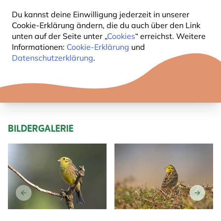
Du kannst deine Einwilligung jederzeit in unserer
KURZBESCHREIBUNG GOLDAMMER
Cookie-Erklärung ändern, die du auch über den Link
unten auf der Seite unter „
Cookies
“ erreichst. Weitere
Informationen:
Cookie-Erklärung
und
Das Männchen zur Brutzeit mit auffällig
Datenschutzerklärung
.
zitronengelbem Kopf, gelber Unterseite und
zimtbraunem Bürzel.
Das
Weibchen
blasser, außerdem an Kopf und Kehle
dunkel gestreift. Beide Geschlechter langschwänzig.
BILDERGALERIE