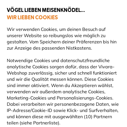
💛
Spätsommer-Boost
: Bis zu
15% sparen
!
VÖGEL LIEBEN MEISENKNÖDEL...
WIR LIEBEN COOKIES
Top-bewertet in 11 Ländern
Gratis Versand ab 49 €
Wir verwenden Cookies, um deinen Besuch auf
unserer Website so reibungslos wie möglich zu
gestalten. Vom Speichern deiner Präferenzen bis hin
zur Anzeige des passenden Nistkastens.
Blog
Tierarten
Sumpfmeise
SUMPFMEISE
Notwendige Cookies und datenschutzfreundliche
analytische Cookies sorgen dafür, dass der Vivara-
Webshop zuverlässig, sicher und schnell funktioniert
26 September 2024
und wir die Qualität messen können. Diese Cookies
TIERARTEN
VÖGEL
sind immer aktiviert. Wenn du Akzeptieren wählst,
verwenden wir außerdem analytische Cookies,
Marketing-Cookies und Personalisierungs-Cookies.
Dabei verarbeiten wir personenbezogene Daten, wie
IP-Adresse/Cookie-ID sowie Klick- und Surfverhalten,
und können diese mit ausgewählten (10) Partnern
teilen (siehe Partnerliste).