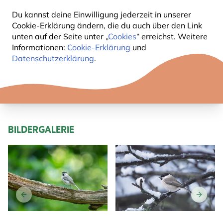
Du kannst deine Einwilligung jederzeit in unserer
KURZBESCHREIBUNG SUMPFMEISE
Cookie-Erklärung ändern, die du auch über den Link
unten auf der Seite unter „
Cookies
“ erreichst. Weitere
Informationen:
Cookie-Erklärung
und
Sie ist genauso gross wie die Blaumeise.
Datenschutzerklärung
.
Oben ist sie braun-grau gefärbt und ihr Kopf wirkt klein.
Ihre schwarze Kopfplatte reicht nicht so weit nach
hinten als wie bei der Weidenmeise. Meistens sind
kleine hellen Armschwingen vorhanden.
BILDERGALERIE