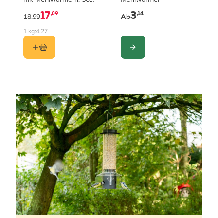
Stück im Karton
17
3
,09
,14
18,99
Ab
1 kg:
4,27
KONFIGURIEREN