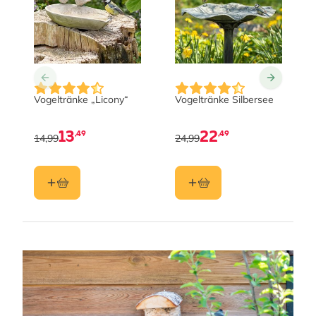
Vogeltränke „Licony“
Vogeltränke Silbersee
13
22
,49
,49
14,99
24,99