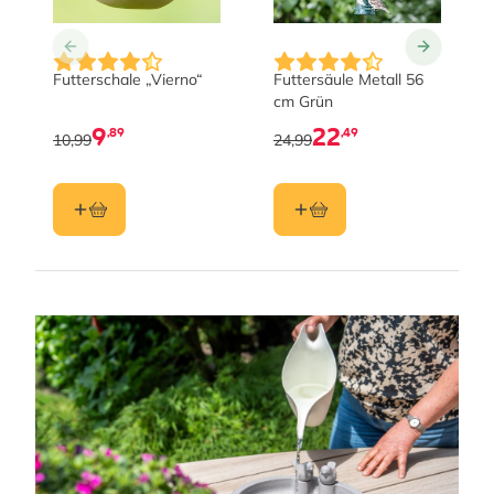
Futterschale „Vierno“
Futtersäule Metall 56
cm Grün
9
22
,89
,49
10,99
24,99