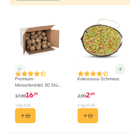
Premium-
Kokosnuss-Schmaus
Meisenknödel, 50 Stück
im Karton
16
2
,19
,69
17,99
2,99
1 kg:
4,05
1 kg:
13,45