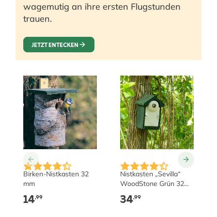
wagemutig an ihre ersten Flugstunden
trauen.
JETZT ENTECKEN
Birken-Nistkasten 32
Nistkasten „Sevilla“
mm
WoodStone Grün 32
mm
14
34
,99
,99