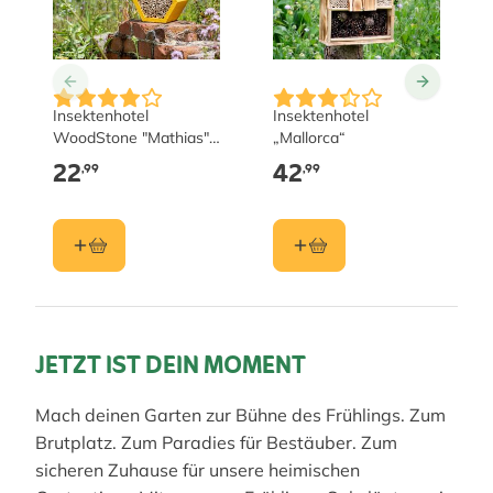
Insektenhotel
Insektenhotel
WoodStone "Mathias",
„Mallorca“
gelb
22
42
,99
,99
JETZT IST DEIN MOMENT
Mach deinen Garten zur Bühne des Frühlings. Zum
Brutplatz. Zum Paradies für Bestäuber. Zum
sicheren Zuhause für unsere heimischen