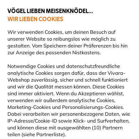
💛
Spätsommer-Boost
: Bis zu
15% sparen
!
VÖGEL LIEBEN MEISENKNÖDEL...
WIR LIEBEN COOKIES
Gratis Versand ab 49 €
Wir verwenden Cookies, um deinen Besuch auf
unserer Website so reibungslos wie möglich zu
gestalten. Vom Speichern deiner Präferenzen bis hin
zur Anzeige des passenden Nistkastens.
Frühlings-Sale
Notwendige Cookies und datenschutzfreundliche
analytische Cookies sorgen dafür, dass der Vivara-
Webshop zuverlässig, sicher und schnell funktioniert
und wir die Qualität messen können. Diese Cookies
sind immer aktiviert. Wenn du Akzeptieren wählst,
verwenden wir außerdem analytische Cookies,
Marketing-Cookies und Personalisierungs-Cookies.
Dabei verarbeiten wir personenbezogene Daten, wie
IP-Adresse/Cookie-ID sowie Klick- und Surfverhalten,
und können diese mit ausgewählten (10) Partnern
teilen (siehe Partnerliste).