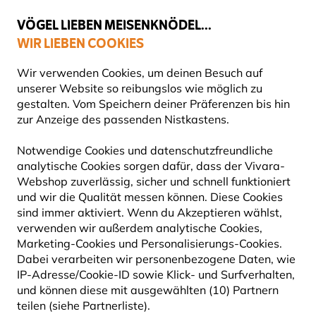
💛
Spätsommer-Boost
: Bis zu
15% sparen
!
VÖGEL LIEBEN MEISENKNÖDEL...
WIR LIEBEN COOKIES
Gratis Versand ab 49 €
Wir verwenden Cookies, um deinen Besuch auf
unserer Website so reibungslos wie möglich zu
gestalten. Vom Speichern deiner Präferenzen bis hin
zur Anzeige des passenden Nistkastens.
Pflanzen
Bio-Pflanzen
Notwendige Cookies und datenschutzfreundliche
analytische Cookies sorgen dafür, dass der Vivara-
Webshop zuverlässig, sicher und schnell funktioniert
und wir die Qualität messen können. Diese Cookies
sind immer aktiviert. Wenn du Akzeptieren wählst,
verwenden wir außerdem analytische Cookies,
Marketing-Cookies und Personalisierungs-Cookies.
Dabei verarbeiten wir personenbezogene Daten, wie
IP-Adresse/Cookie-ID sowie Klick- und Surfverhalten,
und können diese mit ausgewählten (10) Partnern
teilen (siehe Partnerliste).