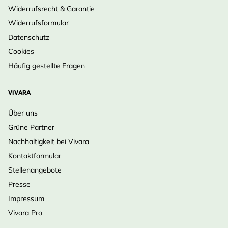
Widerrufsrecht & Garantie
Pflanzmonate
April, Mai, Juni, Juli,
Widerrufsformular
August, September,
Datenschutz
Oktober, März
Cookies
Häufig gestellte Fragen
VIVARA
Über uns
Grüne Partner
Nachhaltigkeit bei Vivara
Kontaktformular
Stellenangebote
Presse
Impressum
Vivara Pro