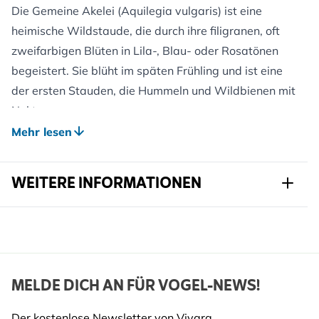
Die Gemeine Akelei (Aquilegia vulgaris) ist eine
heimische Wildstaude, die durch ihre filigranen, oft
zweifarbigen Blüten in Lila-, Blau- oder Rosatönen
begeistert. Sie blüht im späten Frühling und ist eine
der ersten Stauden, die Hummeln und Wildbienen mit
Nektar versorgen.
Die Pflanze liebt lockere, humöse Böden und gedeiht
Mehr lesen
am besten im Halbschatten, etwa am Gehölzrand
oder zwischen anderen Stauden. Akeleien sind
WEITERE INFORMATIONEN
kurzlebig, säen sich aber zuverlässig selbst aus und
bilden so über Jahre attraktive Bestände.
Artikelnr.
822050120
Vorteile für Gartentiere:
Ein wertvoller Frühblüher, vor allem für langrüsselige
Marke
Kwekerij Verhoeven
Bestäuber wie Hummeln.
Breite
147 mm
MELDE DICH AN FÜR VOGEL-NEWS!
Gestaltungsideen:
Höhe
337 mm
Passt hervorragend in Cottagegärten, Bauerngärten
Der kostenlose Newsletter von Vivara.