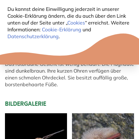
Du kannst deine Einwilligung jederzeit in unserer
KURZBESCHREIBUNG
Cookie-Erklärung ändern, die du auch über den Link
unten auf der Seite unter „
Cookies
“ erreichst. Weitere
WASSERFLEDERMAUS
Informationen:
Cookie-Erklärung
und
Datenschutzerklärung
.
Die Fellfarbe der Wasserfledermaus (Myotis
daubentonii) ist auf dem Rücken rötlich braun oder
graubraun und am Bauch hellgrau.
Das rotbraune Gesicht ist wenig behaart. Die Flughäute
sind dunkelbraun. Ihre kurzen Ohren verfügen über
einen schmalen Ohrdeckel. Sie besitzt auffällig große,
borstenbehaarte Füße.
BILDERGALERIE