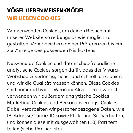
💛
Spätsommer-Boost
: Bis zu
15% sparen
!
VÖGEL LIEBEN MEISENKNÖDEL...
WIR LIEBEN COOKIES
Top-bewertet in 11 Ländern
Gratis Versand ab 49 €
Wir verwenden Cookies, um deinen Besuch auf
unserer Website so reibungslos wie möglich zu
gestalten. Vom Speichern deiner Präferenzen bis hin
zur Anzeige des passenden Nistkastens.
Blog
Tierarten
Fledermäuse
Wasserfledermaus
WASSERFLEDERMAUS
Notwendige Cookies und datenschutzfreundliche
analytische Cookies sorgen dafür, dass der Vivara-
Webshop zuverlässig, sicher und schnell funktioniert
27 September 2024
und wir die Qualität messen können. Diese Cookies
FLEDERMÄUSE
TIERARTEN
sind immer aktiviert. Wenn du Akzeptieren wählst,
verwenden wir außerdem analytische Cookies,
Marketing-Cookies und Personalisierungs-Cookies.
Dabei verarbeiten wir personenbezogene Daten, wie
IP-Adresse/Cookie-ID sowie Klick- und Surfverhalten,
und können diese mit ausgewählten (10) Partnern
teilen (siehe Partnerliste).