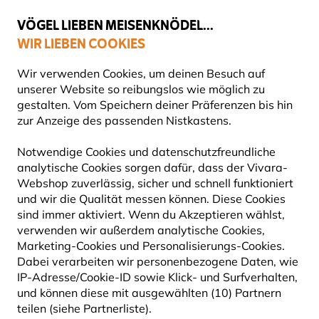
💛
Spätsommer-Boost
: Bis zu
15% sparen
!
VÖGEL LIEBEN MEISENKNÖDEL...
WIR LIEBEN COOKIES
Top-bewertet in 11 Ländern
Gratis Versand ab 49 €
Wir verwenden Cookies, um deinen Besuch auf
unserer Website so reibungslos wie möglich zu
gestalten. Vom Speichern deiner Präferenzen bis hin
zur Anzeige des passenden Nistkastens.
Vogelfutter
Fettfutter für Vögel
Notwendige Cookies und datenschutzfreundliche
analytische Cookies sorgen dafür, dass der Vivara-
15% RABATT
Webshop zuverlässig, sicher und schnell funktioniert
und wir die Qualität messen können. Diese Cookies
sind immer aktiviert. Wenn du Akzeptieren wählst,
verwenden wir außerdem analytische Cookies,
Marketing-Cookies und Personalisierungs-Cookies.
Dabei verarbeiten wir personenbezogene Daten, wie
IP-Adresse/Cookie-ID sowie Klick- und Surfverhalten,
und können diese mit ausgewählten (10) Partnern
teilen (siehe Partnerliste).