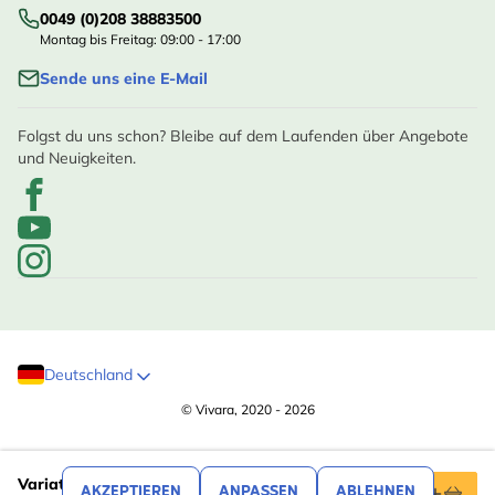
0049 (0)208 38883500
Montag bis Freitag: 09:00 - 17:00
Sende uns eine E-Mail
Folgst du uns schon? Bleibe auf dem Laufenden über Angebote
und Neuigkeiten.
Deutschland
© Vivara, 2020 - 2026
,27
15
Variationspaket mit 3 Sorten Energiekuchen a
AKZEPTIEREN
ANPASSEN
ABLEHNEN