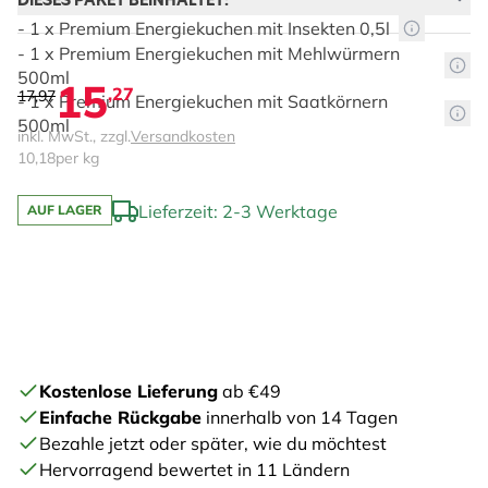
DIESES PAKET BEINHALTET:
- 1 x Premium Energiekuchen mit Insekten 0,5l
- 1 x Premium Energiekuchen mit Mehlwürmern
500ml
15
,27
17,97
- 1 x Premium Energiekuchen mit Saatkörnern
500ml
inkl. MwSt., zzgl.
Versandkosten
10,18
per kg
Lieferzeit: 2-3 Werktage
AUF LAGER
The price depends on the chosen options
Kostenlose Lieferung
ab €49
Einfache Rückgabe
innerhalb von 14 Tagen
Bezahle jetzt oder später, wie du möchtest
Hervorragend bewertet in 11 Ländern