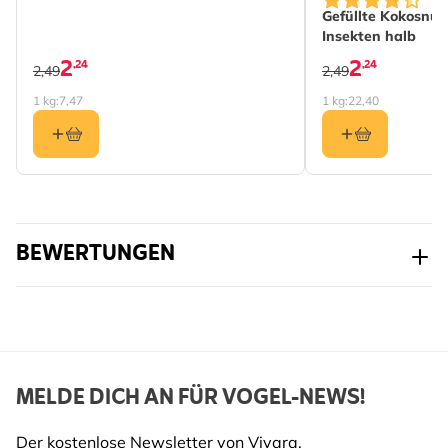
Gefüllte Kokosnu
Insekten halb
2
2
,24
,24
2,49
2,49
1 kg:
7,47
1 kg:
22,40
BEWERTUNGEN
MELDE DICH AN FÜR VOGEL-NEWS!
Der kostenlose Newsletter von Vivara.