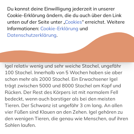
Du kannst deine Einwilligung jederzeit in unserer
KURZBESCHREIBUNG IGEL
Cookie-Erklärung ändern, die du auch über den Link
unten auf der Seite unter „
Cookies
“ erreichst. Weitere
Informationen:
Cookie-Erklärung
und
Der Igel (Erinaceus europaeus) besitzt einen runden
Datenschutzerklärung
.
Körper mit einer spitzen Schnauze.
Sein Rücken und Kopf ist mit scharfen Stacheln von 1,5
cm Länge ausgestattet. An der Bauchseite befinden
sich harte spröde Haare. Bei der Geburt haben junge
Igel relativ wenig und sehr weiche Stachel, ungefähr
100 Stachel. Innerhalb von 5 Wochen haben sie aber
schon mehr als 2000 Stachel. Ein Erwachsener Igel
trägt zwischen 5000 und 8000 Stachel am Kopf und
Rücken. Der Rest des Körpers ist mit normalem Fell
bedeckt, wenn auch borstiger als bei den meisten
Tieren. Der Schwanz ist ungefähr 3 cm lang. An allen
vier Füßen sind Klauen an den Zehen. Igel gehören zu
den wenigen Tieren, die genau wie Menschen, auf ihren
Sohlen laufen.