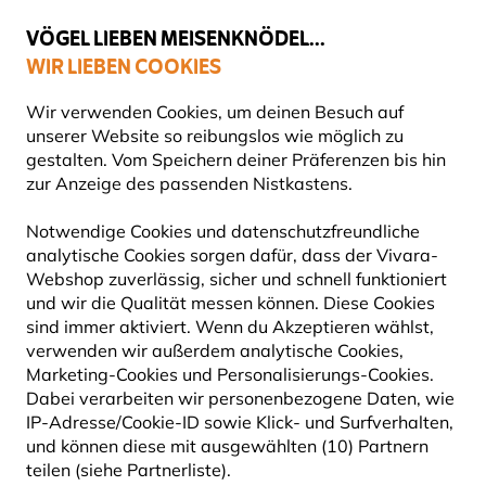
💛
Spätsommer-Boost
: Bis zu
15% sparen
!
VÖGEL LIEBEN MEISENKNÖDEL...
WIR LIEBEN COOKIES
Top-bewertet in 11 Ländern
Wir verwenden Cookies, um deinen Besuch auf
unserer Website so reibungslos wie möglich zu
gestalten. Vom Speichern deiner Präferenzen bis hin
zur Anzeige des passenden Nistkastens.
Blog
Tierarten
Igel
Igel
IGEL
Notwendige Cookies und datenschutzfreundliche
analytische Cookies sorgen dafür, dass der Vivara-
Webshop zuverlässig, sicher und schnell funktioniert
27 September 2024
und wir die Qualität messen können. Diese Cookies
IGEL
TIERARTEN
sind immer aktiviert. Wenn du Akzeptieren wählst,
verwenden wir außerdem analytische Cookies,
Marketing-Cookies und Personalisierungs-Cookies.
Dabei verarbeiten wir personenbezogene Daten, wie
IP-Adresse/Cookie-ID sowie Klick- und Surfverhalten,
und können diese mit ausgewählten (10) Partnern
teilen (siehe Partnerliste).