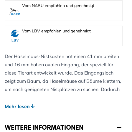
Vom NABU empfohlen und genehmigt
Vom LBV empfohlen und genehmigt
Der Haselmaus-Nistkasten hat einen 41 mm breiten
und 16 mm hohen ovalen Eingang, der speziell für
diese Tierart entwickelt wurde. Das Eingangsloch
zeigt zum Baum, da Haselmäuse auf Bäume klettern,
um nach geeigneten Nistplätzen zu suchen. Dadurch
wird auch verhindert, dass Vögel den Nistkasten
benutzen.
Mehr lesen
Der aus WoodStone®, einer einzigartigen Mischung
aus Beton und Holzfasern, gefertigte Nistkasten hat
WEITERE INFORMATIONEN
mehrere Vorteile, um jungen Haselmäusen die besten