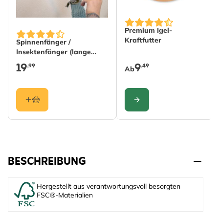
The price depends on the 
Premium Igel-
Kraftfutter
Spinnenfänger /
Insektenfänger (lange
Version)
19
9
,99
,49
Ab
KONFIGURIEREN
BESCHREIBUNG
Hergestellt aus verantwortungsvoll besorgten
FSC®-Materialien