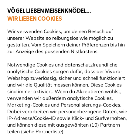
💛
Spätsommer-Boost
: Bis zu
15% sparen
!
VÖGEL LIEBEN MEISENKNÖDEL...
WIR LIEBEN COOKIES
Top-bewertet in 11 Ländern
Gratis Versand ab 49 €
Wir verwenden Cookies, um deinen Besuch auf
unserer Website so reibungslos wie möglich zu
gestalten. Vom Speichern deiner Präferenzen bis hin
zur Anzeige des passenden Nistkastens.
Produkte für Gartentiere
Bilch-Nistkästen
Notwendige Cookies und datenschutzfreundliche
analytische Cookies sorgen dafür, dass der Vivara-
Webshop zuverlässig, sicher und schnell funktioniert
und wir die Qualität messen können. Diese Cookies
sind immer aktiviert. Wenn du Akzeptieren wählst,
verwenden wir außerdem analytische Cookies,
Marketing-Cookies und Personalisierungs-Cookies.
Dabei verarbeiten wir personenbezogene Daten, wie
IP-Adresse/Cookie-ID sowie Klick- und Surfverhalten,
und können diese mit ausgewählten (10) Partnern
teilen (siehe Partnerliste).