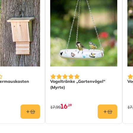
dermauskasten
Vogeltränke „Gartenvögel“
Vo
(Myrte)
16
,19
17,99
17