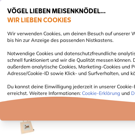
VÖGEL LIEBEN MEISENKNÖDEL...
WIR LIEBEN COOKIES
Top-bewertet in 11 Ländern
Gratis Versand ab 49 €
Wir verwenden Cookies, um deinen Besuch auf unserer We
S
bis hin zur Anzeige des passenden Nistkastens.
Notwendige Cookies und datenschutzfreundliche analytis
schnell funktioniert und wir die Qualität messen können
VOGELFUTTER
FUTTERHÄUSER
NISTKÄSTEN
außerdem analytische Cookies, Marketing-Cookies und Pe
Adresse/Cookie-ID sowie Klick- und Surfverhalten, und kö
Geschenke
Tragetaschen mit Naturmotiven
Baum
Du kannst deine Einwilligung jederzeit in unserer Cookie-
erreichst. Weitere Informationen:
Cookie-Erklärung
und
D