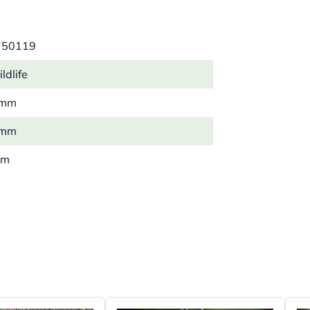
750119
ldlife
 mm
 mm
mm
5 kg
wolle