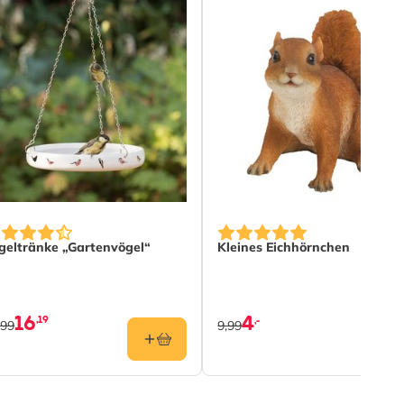
geltränke „Gartenvögel“
Kleines Eichhörnchen
16
4
,19
,-
,99
9,99