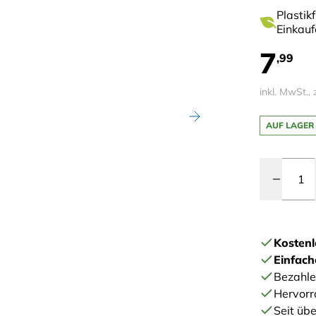
Plastik
Einkauf
7
,99
inkl. MwSt., 
AUF LAGER
Menge
Kostenl
Einfac
Bezahle
Hervorr
Seit übe