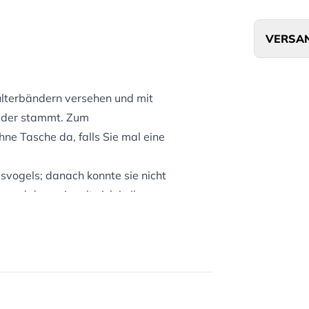
VERSAN
lterbändern versehen und mit
Feder stammt. Zum
ne Tasche da, falls Sie mal eine
svogels; danach konnte sie nicht
r und das spiegelt sich in ihrer
 zu einer bekannten
wickelt.