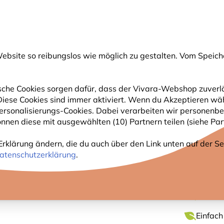
💛
Spätsommer-Boost
: Bis zu
15% sparen
!
bsite so reibungslos wie möglich zu gestalten. Vom Speich
uche
che Cookies sorgen dafür, dass der Vivara-Webshop zuverlä
. Diese Cookies sind immer aktiviert. Wenn du Akzeptieren wä
GARTENTIERE
PFLANZEN
NATURBEOBACHTUNG
rsonalisierungs-Cookies. Dabei verarbeiten wir personenbe
nnen diese mit ausgewählten (10) Partnern teilen (siehe Part
wolltasche „Reh“ - Myrte
Erklärung ändern, die du auch über den Link unten auf der Sei
BAUMW
atenschutzerklärung
.
Verzaub
Einfach