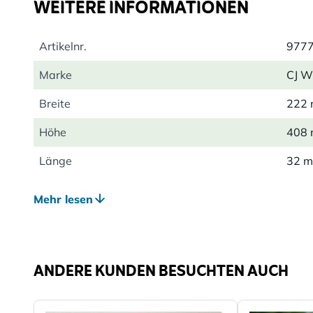
WEITERE INFORMATIONEN
Artikelnr.
977
Marke
CJ Wi
Breite
222
Höhe
408
Länge
32 
Gewicht
0.09
Mehr lesen
Material
Baum
ANDERE KUNDEN BESUCHTEN AUCH