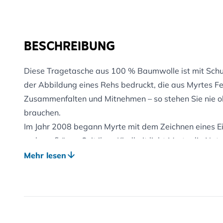
BESCHREIBUNG
Diese Tragetasche aus 100 % Baumwolle ist mit Schu
der Abbildung eines Rehs bedruckt, die aus Myrtes 
Zusammenfalten und Mitnehmen – so stehen Sie nie oh
brauchen.
Im Jahr 2008 begann Myrte mit dem Zeichnen eines Ei
mehr aufhören. Seit ihrer Kindheit liebt Myrte die Natu
Arbeit wider. Mittlerweile hat sich die Niederländerin
Mehr lesen
Naturzeichnerin mit einem unverwechselbaren Stil ent