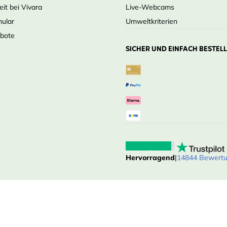
eit bei Vivara
Live-Webcams
mular
Umweltkriterien
ebote
SICHER UND EINFACH BESTEL
Hervorragend
|
14844 Bewert