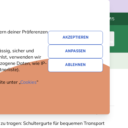
Kundenservice
Hervorragend
-
4.7
/5
ern deiner Präferenzen
AKZEPTIEREN
ANMELDEN
WARENKORB
ssig, sicher und
ANPASSEN
hlst, verwenden wir
GESCHENKE
NEUHEITEN
ANGEBOTE
zogene Daten, wie IP-
ABLEHNEN
nerliste).
te unter „
Cookies
“
OLLTASCHE „REH“ - MYRTE
ernde Naturmotive: farbenfrohe Kunst von Myrte
 zu tragen: Schultergurte für bequemen Transport