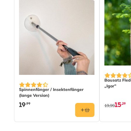
Bausatz Fle
„Igor”
Spinnenfänger / Insektenfänger
(lange Version)
19
15
,99
,29
19,99