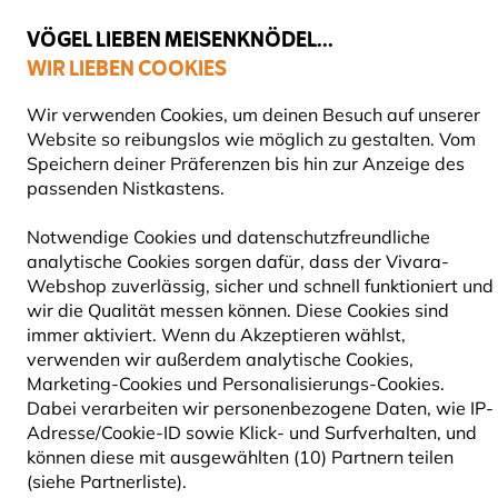
💛
Spätsommer-Boost
: Bis zu
15% sparen
!
VÖGEL LIEBEN MEISENKNÖDEL...
WIR LIEBEN COOKIES
Gratis Versand ab 49 €
Wir verwenden Cookies, um deinen Besuch auf unserer
Website so reibungslos wie möglich zu gestalten. Vom
Speichern deiner Präferenzen bis hin zur Anzeige des
passenden Nistkastens.
Blog
Information
Welche Eulenarten gibt es in Deu
WELCHE EULENARTEN GIBT
Notwendige Cookies und datenschutzfreundliche
analytische Cookies sorgen dafür, dass der Vivara-
ES IN DEUTSCHLAND?
Webshop zuverlässig, sicher und schnell funktioniert und
wir die Qualität messen können. Diese Cookies sind
immer aktiviert. Wenn du Akzeptieren wählst,
verwenden wir außerdem analytische Cookies,
INFORMATION
Vivara Content
10 September
Marketing-Cookies und Personalisierungs-Cookies.
Team
2025
VÖGEL
Dabei verarbeiten wir personenbezogene Daten, wie IP-
Adresse/Cookie-ID sowie Klick- und Surfverhalten, und
können diese mit ausgewählten (10) Partnern teilen
(siehe Partnerliste).