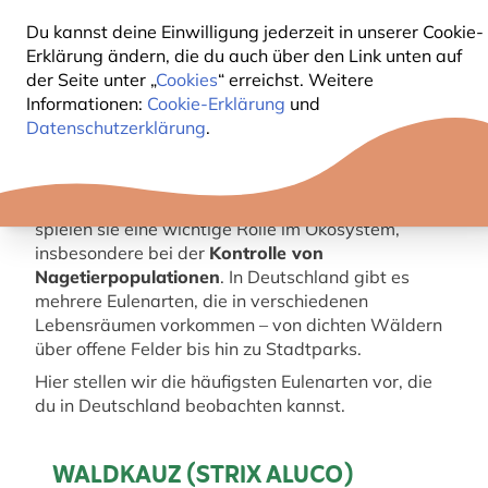
Du kannst deine Einwilligung jederzeit in unserer Cookie-
Erklärung ändern, die du auch über den Link unten auf
der Seite unter „
Cookies
“ erreichst. Weitere
Informationen:
Cookie-Erklärung
und
Datenschutzerklärung
.
Eulen gehören zu den faszinierendsten Vögeln
unserer Natur. Mit ihren lautlosen Flügen, großen
Augen und beeindruckenden Jagdfähigkeiten
spielen sie eine wichtige Rolle im Ökosystem,
insbesondere bei der
Kontrolle von
Nagetierpopulationen
. In Deutschland gibt es
mehrere Eulenarten, die in verschiedenen
Lebensräumen vorkommen – von dichten Wäldern
über offene Felder bis hin zu Stadtparks.
Hier stellen wir die häufigsten Eulenarten vor, die
du in Deutschland beobachten kannst.
WALDKAUZ (STRIX ALUCO)