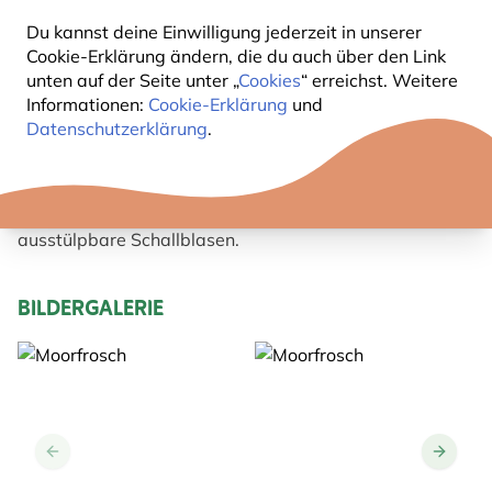
dunkelbraun gefärbt, es treten aber auch rötlich
Du kannst deine Einwilligung jederzeit in unserer
gefärbte und stark schwarz gefleckte Tiere auf.
Cookie-Erklärung ändern, die du auch über den Link
Die Bauchunterseite ist gelblichweiß. Auf dem Rücken
unten auf der Seite unter „
Cookies
“ erreichst. Weitere
trägt er einen hellen Längsstreifen. Während der
Informationen:
Cookie-Erklärung
und
Paarungszeit sind die Männchen bläulich gefärbt (siehe
Datenschutzerklärung
.
Foto), vor allem in der vorderen Körperhälfte. Dieser
kräftige Frosch hat hochgewölbte Fersenhöcker (=
länglicher Höcker an der Hinterfußunterseite). Die
Schnauze ist kurz und spitz. Er besitzt zwei innere nicht
ausstülpbare Schallblasen.
BILDERGALERIE