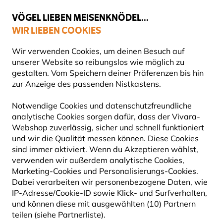
💛
Spätsommer-Boost
: Bis zu
15% sparen
!
VÖGEL LIEBEN MEISENKNÖDEL...
WIR LIEBEN COOKIES
Top-bewertet in 11 Ländern
Wir verwenden Cookies, um deinen Besuch auf
unserer Website so reibungslos wie möglich zu
gestalten. Vom Speichern deiner Präferenzen bis hin
zur Anzeige des passenden Nistkastens.
Blog
Tierarten
Amphibien
Moorfrosch
MOORFROSCH
Notwendige Cookies und datenschutzfreundliche
analytische Cookies sorgen dafür, dass der Vivara-
Webshop zuverlässig, sicher und schnell funktioniert
30 September 2024
und wir die Qualität messen können. Diese Cookies
AMPHIBIEN
TIERARTEN
sind immer aktiviert. Wenn du Akzeptieren wählst,
verwenden wir außerdem analytische Cookies,
Marketing-Cookies und Personalisierungs-Cookies.
Dabei verarbeiten wir personenbezogene Daten, wie
KURZBESCHREIBUNG MOORFROSCH
IP-Adresse/Cookie-ID sowie Klick- und Surfverhalten,
und können diese mit ausgewählten (10) Partnern
teilen (siehe Partnerliste).
Der Moorfrosch (Rana arvalis) ist meist hell- bis