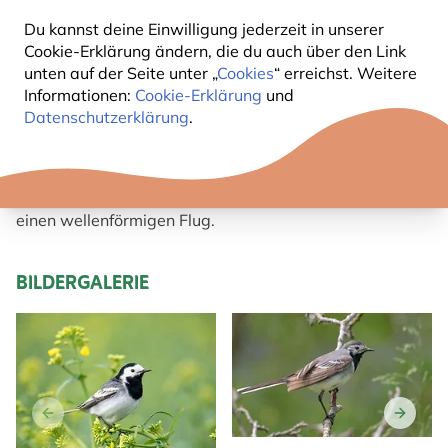
Du kannst deine Einwilligung jederzeit in unserer
KURZBESCHREIBUNG BACHSTELZE
Cookie-Erklärung ändern, die du auch über den Link
unten auf der Seite unter „
Cookies
“ erreichst. Weitere
Informationen:
Cookie-Erklärung
und
Zur Brutzeit ist ihre Kopfplatte, Kehle und
Datenschutzerklärung
.
Vorderbrust schwarz; Rücken grau; Stirn, Kopfseiten
und Bauch weiß; im Winter mit weißer Kehle und
dunklem Brustband.
Jungvögel besitzen einen grauen Brustband. Sie haben
einen wellenförmigen Flug.
BILDERGALERIE