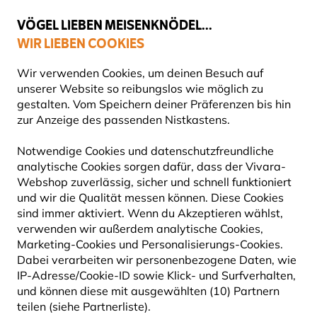
💛
Spätsommer-Boost
: Bis zu
15% sparen
!
VÖGEL LIEBEN MEISENKNÖDEL...
WIR LIEBEN COOKIES
Top-bewertet in 11 Ländern
Gratis Versand ab 49 €
Wir verwenden Cookies, um deinen Besuch auf
unserer Website so reibungslos wie möglich zu
gestalten. Vom Speichern deiner Präferenzen bis hin
zur Anzeige des passenden Nistkastens.
Blog
Tierarten
Bachstelze
BACHSTELZE
Notwendige Cookies und datenschutzfreundliche
analytische Cookies sorgen dafür, dass der Vivara-
Webshop zuverlässig, sicher und schnell funktioniert
27 September 2024
und wir die Qualität messen können. Diese Cookies
TIERARTEN
VÖGEL
sind immer aktiviert. Wenn du Akzeptieren wählst,
verwenden wir außerdem analytische Cookies,
Marketing-Cookies und Personalisierungs-Cookies.
Dabei verarbeiten wir personenbezogene Daten, wie
IP-Adresse/Cookie-ID sowie Klick- und Surfverhalten,
und können diese mit ausgewählten (10) Partnern
teilen (siehe Partnerliste).