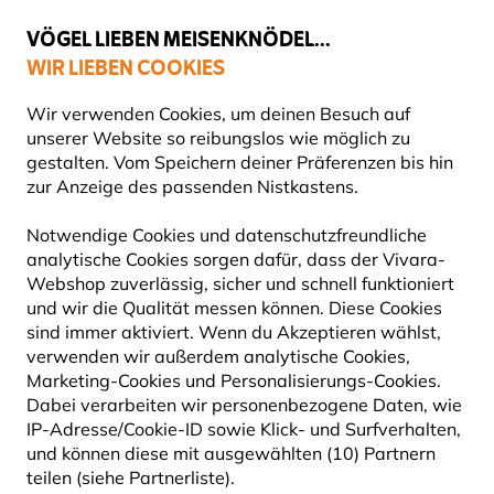
💛
Spätsommer-Boost
: Bis zu
15% sparen
!
VÖGEL LIEBEN MEISENKNÖDEL...
WIR LIEBEN COOKIES
Top-bewertet in 11 Ländern
Wir verwenden Cookies, um deinen Besuch auf
unserer Website so reibungslos wie möglich zu
gestalten. Vom Speichern deiner Präferenzen bis hin
zur Anzeige des passenden Nistkastens.
Blog
Tierarten
Bergfink
BERGFINK
Notwendige Cookies und datenschutzfreundliche
analytische Cookies sorgen dafür, dass der Vivara-
Webshop zuverlässig, sicher und schnell funktioniert
26 September 2024
und wir die Qualität messen können. Diese Cookies
TIERARTEN
VÖGEL
sind immer aktiviert. Wenn du Akzeptieren wählst,
verwenden wir außerdem analytische Cookies,
Marketing-Cookies und Personalisierungs-Cookies.
Dabei verarbeiten wir personenbezogene Daten, wie
KURZBESCHREIBUNG BERGFINK
IP-Adresse/Cookie-ID sowie Klick- und Surfverhalten,
und können diese mit ausgewählten (10) Partnern
teilen (siehe Partnerliste).
Der Bergfink hat die Form und Größe eines