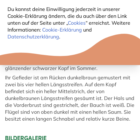
Buchfinkes.
Du kannst deine Einwilligung jederzeit in unserer
Seine Brust, Rücken und Flügelstreifen sind orange-
Cookie-Erklärung ändern, die du auch über den Link
braun. Das Weibchen (Bild 2) besitzt einen dunkleren
unten auf der Seite unter „
Cookies
“ erreichst. Weitere
graubraunen Kopf und ähnelt dem Weibchen des
Informationen:
Cookie-Erklärung
und
Buchfinkes (aber man achte auf die orangefarbige
Datenschutzerklärung
.
Brust!). Das Männchen hat einen schwarzen Kopf, der
im Herbst und Winter weniger auffallend mit
hellbraunen Randfedern ist. Durch Abnutzung der
Randfedern im Winter und Frühjahr entwickelt sich ein
glänzender schwarzer Kopf im Sommer.
Ihr Gefieder ist am Rücken dunkelbraun gemustert mit
zwei bis vier hellen Längsstreifen. Auf dem Kopf
befindet sich ein heller Mittelstrich, der von
dunkelbraunen Längsstreifen gesäumt ist. Der Hals und
die Vorderbrust sind gestrichelt, der Bauch ist weiß. Die
Flügel sind von oben dunkel mit einen hellen Saum. Sie
besitzt einen langen Schnabel und relativ kurze Beine.
BILDERGALERIE