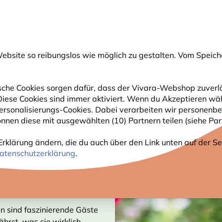
💛
Spätsommer-Boost
: Bis zu
15% sparen
!
bsite so reibungslos wie möglich zu gestalten. Vom Speich
uche
che Cookies sorgen dafür, dass der Vivara-Webshop zuverlä
. Diese Cookies sind immer aktiviert. Wenn du Akzeptieren wä
GARTENTIERE
PFLANZEN
NATURBEOBACHTUNG
rsonalisierungs-Cookies. Dabei verarbeiten wir personenbe
nnen diese mit ausgewählten (10) Partnern teilen (siehe Part
Erklärung ändern, die du auch über den Link unten auf der Sei
atenschutzerklärung
.
en sind faszinierende Gäste
ährst, was sie wirklich