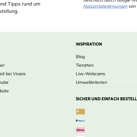
Geschützt durch Google r
und Tipps rund um
Nutzungsbedingungen
von 
tellung.
INSPIRATION
Blog
ner
Tierarten
eit bei Vivara
Live-Webcams
mular
Umweltkriterien
ebote
SICHER UND EINFACH BESTEL