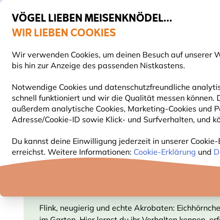
VÖGEL LIEBEN MEISENKNÖDEL...
WIR LIEBEN COOKIES
60 Tage Rückgabe ohne Stress
Wir verwenden Cookies, um deinen Besuch auf unserer We
S
bis hin zur Anzeige des passenden Nistkastens.
Notwendige Cookies und datenschutzfreundliche analytis
schnell funktioniert und wir die Qualität messen können
VOGELFUTTER
FUTTERHÄUSER
NISTKÄSTEN
außerdem analytische Cookies, Marketing-Cookies und Pe
Adresse/Cookie-ID sowie Klick- und Surfverhalten, und kö
Blog
Tierarten
Eichhörnchen
Du kannst deine Einwilligung jederzeit in unserer Cookie-
erreichst. Weitere Informationen:
Cookie-Erklärung
und
D
EINHÖRNCHEN
Flink, neugierig und echte Akrobaten: Eichhörnch
im Garten. Hier lernst du ihr Verhalten kennen, erf