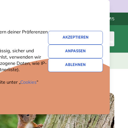
Kundenservice
Hervorragend
-
4.7
/5
ern deiner Präferenzen
AKZEPTIEREN
ANMELDEN
WARENKORB
ssig, sicher und
ANPASSEN
hlst, verwenden wir
GESCHENKE
NEUHEITEN
ANGEBOTE
zogene Daten, wie IP-
ABLEHNEN
nerliste).
te unter „
Cookies
“