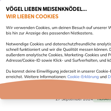
VÖGEL LIEBEN MEISENKNÖDEL...
WIR LIEBEN COOKIES
Top-bewertet in 11 Ländern
Gratis Versand ab 49 €
Wir verwenden Cookies, um deinen Besuch auf unserer We
S
bis hin zur Anzeige des passenden Nistkastens.
Notwendige Cookies und datenschutzfreundliche analytis
schnell funktioniert und wir die Qualität messen können
VOGELFUTTER
FUTTERHÄUSER
NISTKÄSTEN
außerdem analytische Cookies, Marketing-Cookies und Pe
Adresse/Cookie-ID sowie Klick- und Surfverhalten, und kö
Blog
Tierarten
Feldlerche
Du kannst deine Einwilligung jederzeit in unserer Cookie-
erreichst. Weitere Informationen:
Cookie-Erklärung
und
D
FELDLERCHE
27 September 2024
TIERAR