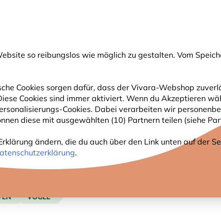
💛
Spätsommer-Boost
: Bis zu
15% sparen
!
bsite so reibungslos wie möglich zu gestalten. Vom Speich
uche
che Cookies sorgen dafür, dass der Vivara-Webshop zuverlä
. Diese Cookies sind immer aktiviert. Wenn du Akzeptieren wä
GARTENTIERE
PFLANZEN
NATURBEOBACHTUNG
rsonalisierungs-Cookies. Dabei verarbeiten wir personenbe
nnen diese mit ausgewählten (10) Partnern teilen (siehe Part
Erklärung ändern, die du auch über den Link unten auf der Sei
atenschutzerklärung
.
TEN
VÖGEL