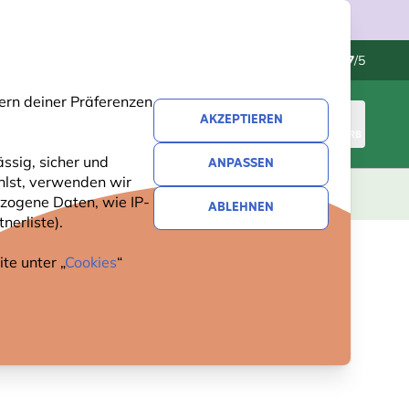
Kundenservice
Hervorragend
-
4.7
/5
ern deiner Präferenzen
AKZEPTIEREN
ANMELDEN
WARENKORB
ssig, sicher und
ANPASSEN
hlst, verwenden wir
GESCHENKE
NEUHEITEN
ANGEBOTE
zogene Daten, wie IP-
ABLEHNEN
nerliste).
te unter „
Cookies
“