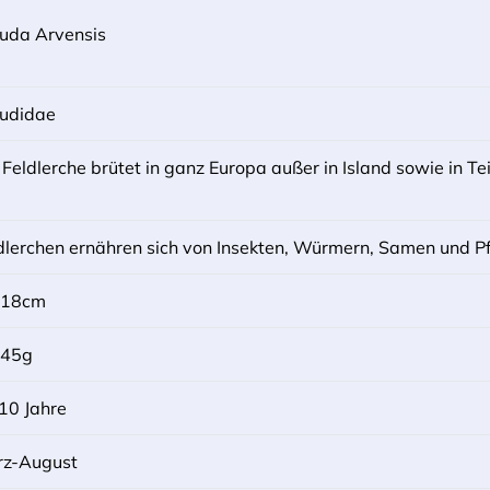
uda Arvensis
udidae
 Feldlerche brütet in ganz Europa außer in Island sowie in Te
dlerchen ernähren sich von Insekten, Würmern, Samen und Pf
-18cm
-45g
 10 Jahre
z-August