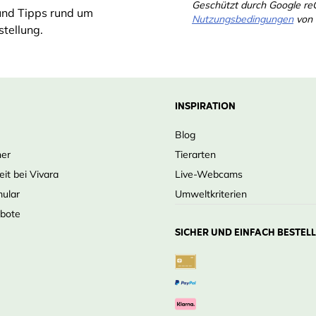
Geschützt durch Google r
und Tipps rund um
Nutzungsbedingungen
von 
tellung.
INSPIRATION
Blog
ner
Tierarten
eit bei Vivara
Live-Webcams
mular
Umweltkriterien
ebote
SICHER UND EINFACH BESTEL